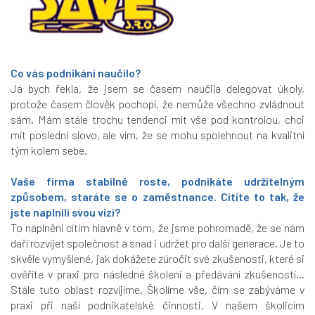
Co vás podnikání naučilo?
Já bych řekla, že jsem se časem naučila delegovat úkoly,
protože časem člověk pochopí, že nemůže všechno zvládnout
sám. Mám stále trochu tendenci mít vše pod kontrolou, chci
mít poslední slovo, ale vím, že se mohu spolehnout na kvalitní
tým kolem sebe.
Vaše firma stabilně roste, podnikáte udržitelným
způsobem, staráte se o zaměstnance. Cítíte to tak, že
jste naplnili svou vizi?
To naplnění cítím hlavně v tom, že jsme pohromadě, že se nám
daří rozvíjet společnost a snad i udržet pro další generace. Je to
skvěle vymyšlené, jak dokážete zúročit své zkušenosti, které si
ověříte v praxi pro následné školení a předávání zkušeností…
Stále tuto oblast rozvíjíme. Školíme vše, čím se zabýváme v
praxi při naší podnikatelské činnosti. V našem školicím