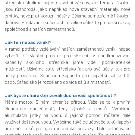
středisku školíme nejen stavební zákony, ale témata školení
jsou různorodá, jako například nové stavební materiály, nové
omítky, nové protikorozní nátěry. Děláme samozřejmě i školení
daňová. Předávání zkušeností je velice důležité pro další rozvoj
společnosti a našich zaměstnanců.
Jak ten nápad vznikl?
V rámci potřeby vzdělávání našich zaměstnanců vznikl nápad
vytvořit si vlastní prostor pro školení. V naddimenzování
kapacity školicího střediska jsme viděli podnikatelské
možnosti. Užíváme toto středisko jak pro své účely, tak pro
účely pronájmu. Současná kapacita pro největší sál je 160
osob. Středisko je rozděleno do více sálů a místností.
Jak byste charakterizovali ducha vaší společnosti?
Máme motto: S námi chráníte přírodu. Váže se to k prvním
činnostem společnosti, tedy výrobě z plastů. Vyrábíme
akumulační jímky na vodu, s jejichž pomocí můžete dále
využívat dešťovou vodu. Vyrábíme také odlučovače tuků (lapoly)
pro sběr tuků pro gastronomické provozy. Dále odlučovače
ropných látek například pro parkoviště, silnice. Takovýto odpad