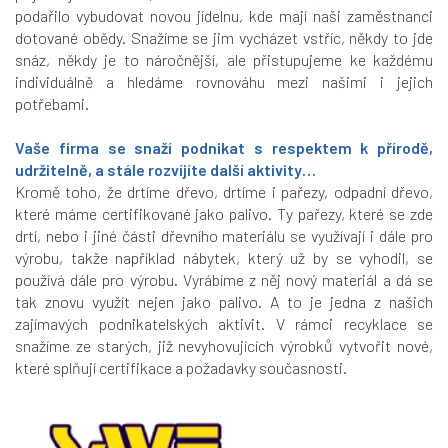
podařilo vybudovat novou jídelnu, kde mají naši zaměstnanci
dotované obědy. Snažíme se jim vycházet vstříc, někdy to jde
snáz, někdy je to náročnější, ale přistupujeme ke každému
individuálně a hledáme rovnováhu mezi našimi i jejich
potřebami.
Vaše firma se snaží podnikat s respektem k přírodě,
udržitelně, a stále rozvíjíte další aktivity…
Kromě toho, že drtíme dřevo, drtíme i pařezy, odpadní dřevo,
které máme certifikované jako palivo. Ty pařezy, které se zde
drtí, nebo i jiné části dřevního materiálu se využívají i dále pro
výrobu, takže například nábytek, který už by se vyhodil, se
používá dále pro výrobu. Vyrábíme z něj nový materiál a dá se
tak znovu využít nejen jako palivo. A to je jedna z našich
zajímavých podnikatelských aktivit. V rámci recyklace se
snažíme ze starých, již nevyhovujících výrobků vytvořit nové,
které splňují certifikace a požadavky současnosti.