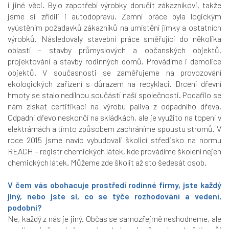
i jiné věci. Bylo zapotřebí výrobky doručit zákazníkovi, takže
jsme si zřídili i autodopravu. Zemní práce byla logickým
vyústěním požadavků zákazníků na umístění jímky a ostatních
výrobků. Následovaly stavební práce směřující do několika
oblastí – stavby průmyslových a občanských objektů,
projektování a stavby rodinných domů. Provádíme i demolice
objektů. V současnosti se zaměřujeme na provozování
ekologických zařízení s důrazem na recyklaci. Drcení dřevní
hmoty se stalo nedílnou součástí naší společnosti. Podařilo se
nám získat certifikaci na výrobu paliva z odpadního dřeva.
Odpadní dřevo neskončí na skládkách, ale je využito na topení v
elektrárnách a tímto způsobem zachráníme spoustu stromů. V
roce 2015 jsme navíc vybudovali školicí středisko na normu
REACH – registr chemických látek, kde provádíme školení nejen
chemických látek. Můžeme zde školit až sto šedesát osob.
V čem vás obohacuje prostředí rodinné firmy, jste každý
jiný, nebo jste si, co se týče rozhodování a vedení,
podobní?
Ne, každý z nás je jiný. Občas se samozřejmě neshodneme, ale