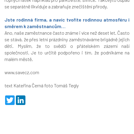
se separátně likviduje a zabraňuje znečištění přírody.
Jste rodinná firma, a navíc tvoříte rodinnou atmosféru i
směrem k zaměstnancům…
Ano, naše zaměstnance často známe i více než deset let. Často
se stává, že přes letní prázdniny zaměstnáváme brigádně jejich
děti. Myslím, že to svědčí o přátelském zázemí naší
společnosti. Je to určitě podpořeno i tím, že podnikáme na
malém městě.
www.savecz.com
text Kateřina Černá foto Tomáš Tegly
T
L
w
i
i
n
t
k
t
e
e
d
r
I
n