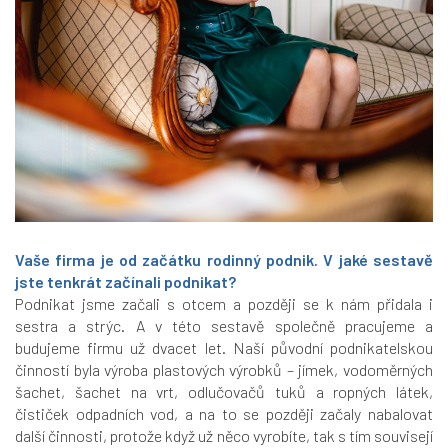
Vaše firma je od začátku rodinný podnik. V jaké sestavě
jste tenkrát začínali podnikat?
Podnikat jsme začali s otcem a později se k nám přidala i
sestra a strýc. A v této sestavě společně pracujeme a
budujeme firmu už dvacet let. Naší původní podnikatelskou
činností byla výroba plastových výrobků – jímek, vodoměrných
šachet, šachet na vrt, odlučovačů tuků a ropných látek,
čističek odpadních vod, a na to se později začaly nabalovat
další činnosti, protože když už něco vyrobíte, tak s tím souvisejí