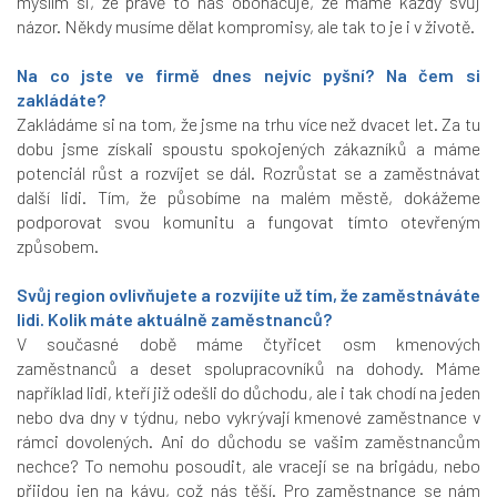
myslím si, že právě to nás obohacuje, že máme každý svůj
názor. Někdy musíme dělat kompromisy, ale tak to je i v životě.
Na co jste ve firmě dnes nejvíc pyšní? Na čem si
zakládáte?
Zakládáme si na tom, že jsme na trhu více než dvacet let. Za tu
dobu jsme získali spoustu spokojených zákazníků a máme
potenciál růst a rozvíjet se dál. Rozrůstat se a zaměstnávat
další lidi. Tím, že působíme na malém městě, dokážeme
podporovat svou komunitu a fungovat tímto otevřeným
způsobem.
Svůj region ovlivňujete a rozvíjíte už tím, že zaměstnáváte
lidi. Kolik máte aktuálně zaměstnanců?
V současné době máme čtyřicet osm kmenových
zaměstnanců a deset spolupracovníků na dohody. Máme
například lidi, kteří již odešli do důchodu, ale i tak chodí na jeden
nebo dva dny v týdnu, nebo vykrývají kmenové zaměstnance v
rámci dovolených. Ani do důchodu se vašim zaměstnancům
nechce? To nemohu posoudit, ale vracejí se na brigádu, nebo
přijdou jen na kávu, což nás těší. Pro zaměstnance se nám