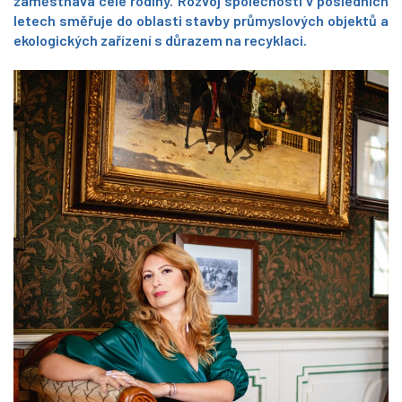
zaměstnává celé rodiny. Rozvoj společnosti v posledních
letech směřuje do oblasti stavby průmyslových objektů a
ekologických zařízení s důrazem na recyklaci.