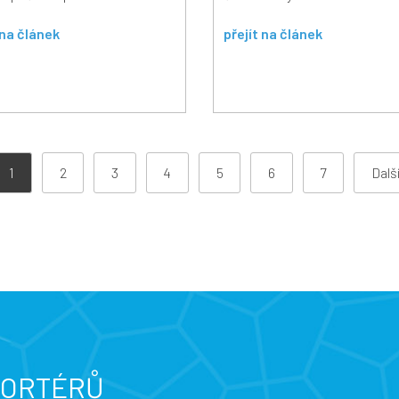
 na článek
přejít na článek
1
2
3
4
5
6
7
Dalš
PORTÉRŮ