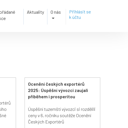
Přihlásit se
ořádané
Aktuality
O nás
k účtu
kce
Ocenění českých exportérů
2025: Úspěšní vývozci zaujali
příběhem i prosperitou
ortérů
šího
Úspěšní tuzemští vývozci si rozdělili
ěšné
ceny v 6. ročníku soutěže Ocenění
Českých Exportérů