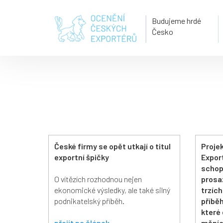
Budujeme hrdé
Česko
České firmy se opět utkají o titul
Proje
exportní špičky
Expor
schop
O vítězích rozhodnou nejen
prosa
ekonomické výsledky, ale také silný
trzíc
podnikatelský příběh.
příběh
které
přejít na článek
měníc