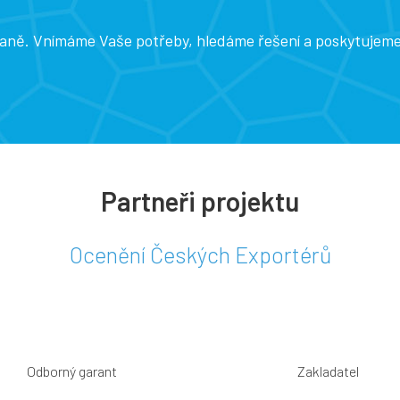
traně. Vnímáme Vaše potřeby, hledáme řešení a poskytujem
Partneři projektu
Ocenění Českých Exportérů
Odborný garant
Zakladatel