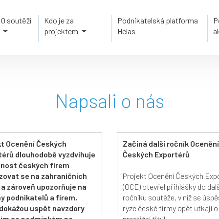
O soutěži
Kdo je za
Podnikatelská platforma
P
projektem
Helas
a
Napsali o nás
kt Ocenění Českých
Začíná další ročník Ocenění
térů dlouhodobě vyzdvihuje
Českých Exportérů
nost českých firem
zovat se na zahraničních
Projekt Ocenění Českých Exp
h a zároveň upozorňuje na
(OCE) otevřel přihlášky do dal
y podnikatelů a firem,
ročníku soutěže, v níž se úsp
 dokážou uspět navzdory
ryze české firmy opět utkají o
ím se podmínkám na
prestižní titul.