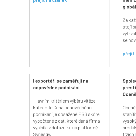
globál
Za ka
stojí p
vytrva
se no
přejít
I exportéři se zaměřují na
Spole
odpovědné podnikání
presti
Oceně
Hlavním kritériem výběru vítěze
kategorie Cena odpovědného
Oceněn
podnikání je dosažené ESG skóre
stabil
vypočtené z dat, které daná firma
vysoký
vyplnila v dotazníku na platformě
produk
Synesgy.
trzích