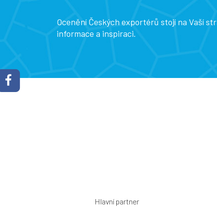
Ocenění Českých exportérů stojí na Vaší s
informace a inspiraci.
Hlavní partner