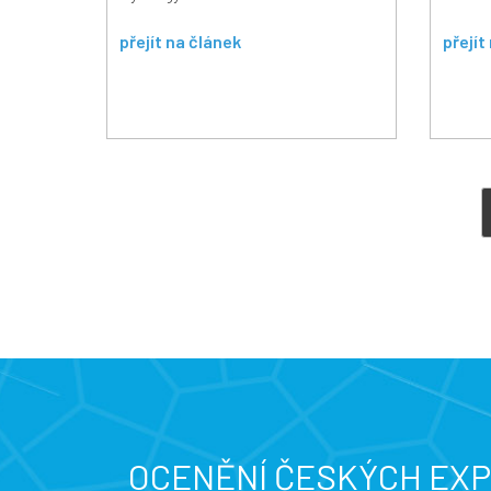
přejít na článek
přejít
OCENĚNÍ ČESKÝCH EX