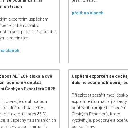
ních trzích
přejít na článek
ždým exportním úspěchem
říběh – příběh odvahy,
losti a schopnosti přizpůsobit
vým podmínkám.
 na článek
čnost ALTECH získala dvě
Úspěšní exportéři se dočkaj
žní ocenění v soutěži
dalšího ocenění. Inspirují o
ní Českých Exportérů 2025
Příležitost zazářit mezi česk
í potvrzuje dlouhodobou
exportní elitou nabízí již šestý
itu společnosti ALTECH,
soutěžního projektu Ocenění
 podíl exportu (přes 85 %
Českých Exportérů, který
ce) a úspěchy na zahraničních
vyzdvihuje, podporuje a oceňu
 napříč Evropou i mimo ni.
české firmy.