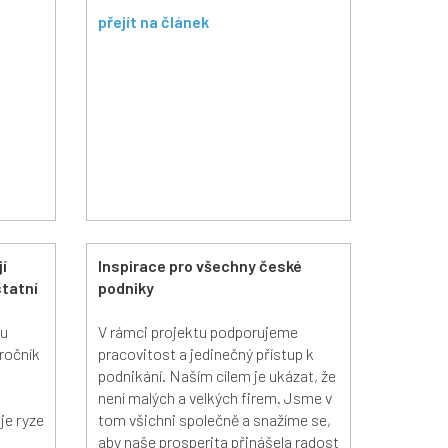
přejít na článek
í
Inspirace pro všechny české
statní
podniky
ou
V rámci projektu podporujeme
 ročník
pracovitost a jedinečný přístup k
podnikání. Naším cílem je ukázat, že
není malých a velkých firem. Jsme v
je ryze
tom všichni společně a snažíme se,
aby naše prosperita přinášela radost