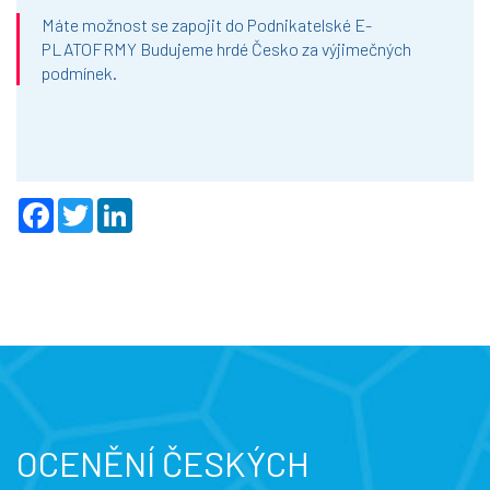
Máte možnost se zapojit do Podnikatelské E-
PLATOFRMY Budujeme hrdé Česko za výjimečných
podmínek.
F
T
L
a
w
i
c
i
n
e
t
k
b
t
e
o
e
d
o
r
I
k
n
OCENĚNÍ ČESKÝCH