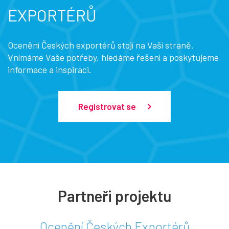
EXPORTÉRŮ
Ocenění Českých exportérů stojí na Vaší straně.
Vnímáme Vaše potřeby, hledáme řešení a poskytujeme
informace a inspiraci.
Registrovat se
Partneři projektu
Ocenění Českých Exportérů