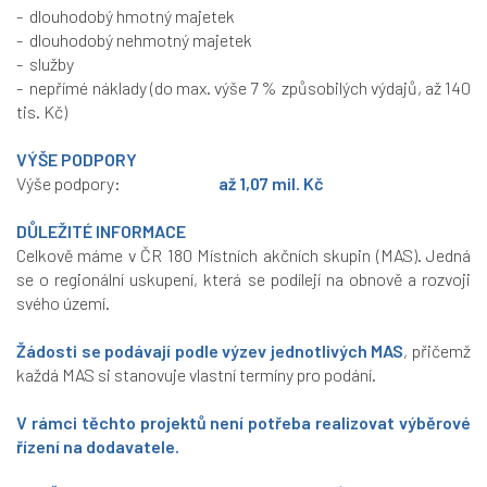
- dlouhodobý hmotný majetek
- dlouhodobý nehmotný majetek
- služby
- nepřímé náklady (do max. výše 7 % způsobilých výdajů, až 140
tis. Kč)
VÝŠE PODPORY
Výše podpory:
až 1,07 mil. Kč
DŮLEŽITÉ INFORMACE
Celkově máme v ČR 180 Místních akčních skupin (MAS). Jedná
se o regionální uskupení, která se podílejí na obnově a rozvoji
svého území.
Žádosti se podávají podle výzev jednotlivých MAS
, přičemž
každá MAS si stanovuje vlastní termíny pro podání.
V rámci těchto projektů není potřeba realizovat výběrové
řízení na dodavatele.