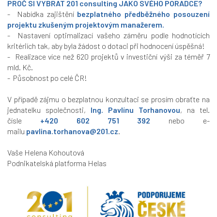
PROČ SI VYBRAT
201 consulting
JAKO SVÉHO PORADCE?
- Nabídka zajištění
bezplatného předběžného posouzení
projektu
zkušeným projektovým manažerem.
- Nastavení optimalizací vašeho záměru podle hodnotících
kritériích tak, aby byla žádost o dotaci při hodnocení úspěšná!
- Realizace více než 620 projektů v investiční výši za téměř 7
mld. Kč.
- Působnost po celé ČR!
V případě zájmu o bezplatnou konzultaci se prosím obraťte na
jednatelku společnosti,
Ing. Pavlínu Torhanovou
, na tel.
čísle
+420 602 751 392
nebo e-
mailu
pavlina.torhanova@201.cz
.
Vaše Helena Kohoutová
Podnikatelská platforma Helas