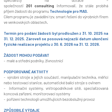
specialisty na dotace –
společnosti
201 consulting
informovali, že stále probíhá
příjem žádostí do programu
Technologie pro MAS.
Cílem programu je zavádění tzv. smart řešení do výrobních firem
ve venkovských oblastech.
Termín pro podání žádostí byl prodloužen z 31. 10. 2025 na
31. 12. 2025. Zároveň se posouvá nejzazší datum ukončení
fyzické realizace projektu z 30. 6. 2026 na 31. 12. 2026.
ŽÁDOST MOHOU PODÁVAT
- malé a střední podniky, živnostníci
PODPOROVANÉ AKTIVITY
- výrobní stroje a jejich součásti, manipulační technika, měřící
nebo testovací stanice, automatické balící stroje s ovinem
- informační systémy, vnitropodnikové sítě, specializovaná
koncová zařízení, monitorovací systémy
- pořízení technologií umožňujících bezobslužný provoz
ZPŮSOBILÉ VÝDAJE