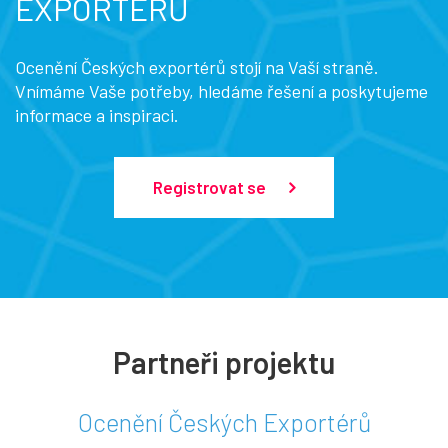
EXPORTÉRŮ
Ocenění Českých exportérů stojí na Vaší straně.
Vnímáme Vaše potřeby, hledáme řešení a poskytujeme
informace a inspiraci.
Registrovat se
Partneři projektu
Ocenění Českých Exportérů