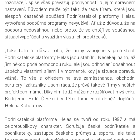
rozcházejí, spíše však převažují pochybnosti o jejím správném
nastavení. Důvodem může být fakt, že řada firem, které jsou
alespoň částečně součástí Podnikatelské platformy Helas,
vytvořené podpůrné programy nevyužívá. Ať už z důvodu, že na
podporu nedosáhnou, nebo proto, že se chtějí se současnou
situací vypořádat s využitím vlastních prostředků.
„Také toto je důkaz toho, že firmy zapojené v projektech
Podnikatelské platformy Helas jsou stabilní. Nečekají na to, až
jim někdo podá pomocnou ruku, ale jsou odhodlaní dosáhnout
úspěchu vlastními silami i v momentě, kdy je situace opravdu
vážná. To vše s ohledem na své zaměstnance, obchodní
partnery i zákazníky. Jsem ráda, že právě takové firmy v našich
projektech máme. Díky nim totiž můžeme rozšiřovat myšlenku
Budujeme Hrdé Česko i v této turbulentní době,“ doplňuje
Helena Kohoutová.
Podnikatelská platforma Helas se tvoří od roku 1997 a má
celorepublikový charakter. Sdružuje české podnikatele a
podnikatelky, zástupce českého průmyslu, exportu, ale také
top management zahraničních korporací a zajímavé osobnosti