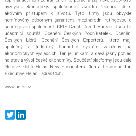
byznysu, ekonomiky, společnosti, zkrátka řečeno, lidi s
aktivním přístupem k životu. Tyto firmy jsou obvykle
nominovány odborným garantem, mezinárodní ratingovou a
scoringovou společností CRIF Czech Credit Bureau. Jsou to
účastníci soutěží Ocenění Českých Podnikatelek, Ocenění
Českých Lídrů, Ocenění Českých Exportérů, které mají
společný a jednotný hodnotící systém založený na
ekonomických výsledcích. Ten je unikátní a dává jasný pohled
na stav a vývoj české ekonomiky. Součástí platformy jsou dále
členové klubů Helas New Encounters Club a Cosmopolitan
Executive Helas Ladies Club.
www.hnec.cz
T
L
w
i
i
n
t
k
t
e