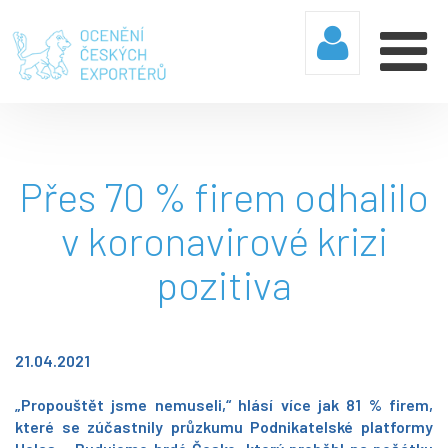
Přes 70 % firem odhalilo
v koronavirové krizi
pozitiva
21.04.2021
„Propouštět jsme nemuseli,“ hlásí více jak 81 % firem,
které se zúčastnily průzkumu Podnikatelské platformy