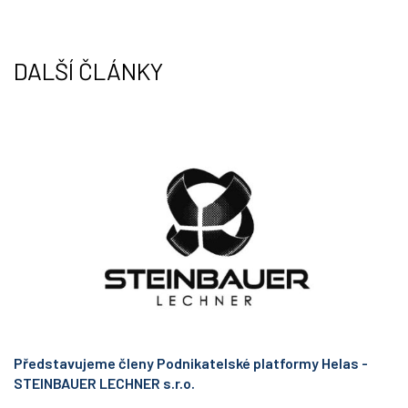
e
d
r
I
n
DALŠÍ ČLÁNKY
Představujeme členy Podnikatelské platformy Helas -
STEINBAUER LECHNER s.r.o.