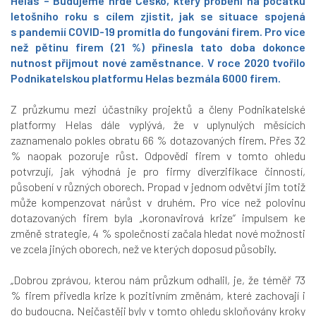
Helas – Budujeme hrdé Česko, který proběhl na počátku
letošního roku s cílem zjistit, jak se situace spojená
s pandemií COVID-19 promítla do fungování firem. Pro více
než pětinu firem (21 %) přinesla tato doba dokonce
nutnost přijmout nové zaměstnance. V roce 2020 tvořilo
Podnikatelskou platformu Helas bezmála 6000 firem.
Z průzkumu mezi účastníky projektů a členy Podnikatelské
platformy Helas dále vyplývá, že v uplynulých měsících
zaznamenalo pokles obratu 66 % dotazovaných firem. Přes 32
% naopak pozoruje růst. Odpovědi firem v tomto ohledu
potvrzují, jak výhodná je pro firmy diverzifikace činností,
působení v různých oborech. Propad v jednom odvětví jim totiž
může kompenzovat nárůst v druhém. Pro více než polovinu
dotazovaných firem byla „koronavirová krize“ impulsem ke
změně strategie, 4 % společností začala hledat nové možnosti
ve zcela jiných oborech, než ve kterých doposud působily.
„Dobrou zprávou, kterou nám průzkum odhalil, je, že téměř 73
% firem přivedla krize k pozitivním změnám, které zachovají i
do budoucna. Nejčastěji byly v tomto ohledu skloňovány kroky