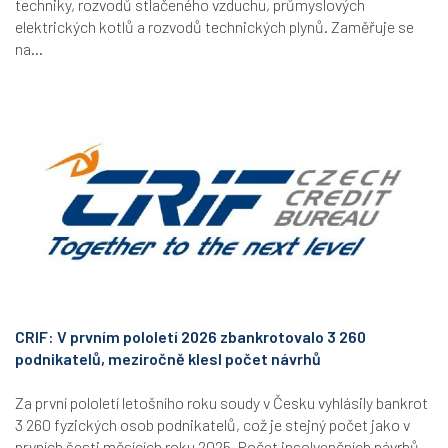
techniky, rozvodů stlačeného vzduchu, průmyslových
elektrických kotlů a rozvodů technických plynů. Zaměřuje se
na...
CRIF: V prvním pololetí 2026 zbankrotovalo 3 260
podnikatelů, meziročně klesl počet návrhů
Za první pololetí letošního roku soudy v Česku vyhlásily bankrot
3 260 fyzických osob podnikatelů, což je stejný počet jako v
prvních šesti měsících roku 2025. Počet insolvenčních návrhů...