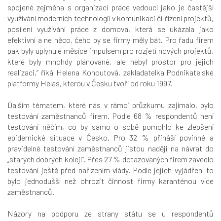
spojené zejména s organizací práce vedoucí jako je častější
využívání moderních technologií v komunikaci či řízení projektů,
posílení využívání práce z domova, která se ukázala jako
efektivní a ne něco, čeho by se firmy měly bát. Pro řadu firem
pak byly uplynulé měsíce impulsem pro rozjetí nových projektů,
které byly mnohdy plánované, ale nebyl prostor pro jejich
realizaci,“ říká Helena Kohoutová, zakladatelka Podnikatelské
platformy Helas, kterou v Česku tvoří od roku 1997.
Dalším tématem, které nás v rámci průzkumu zajímalo, bylo
testování zaměstnanců firem. Podle 68 % respondentů není
testování něčím, co by samo o sobě pomohlo ke zlepšení
epidemické situace v Česko. Pro 32 % přináší povinné a
pravidelné testování zaměstnanců jistou naději na návrat do
„starých dobrých kolejí“. Přes 27 % dotazovaných firem zavedlo
testování ještě před nařízením vlády. Podle jejich vyjádření to
bylo jednodušší než ohrozit činnost firmy karanténou více
zaměstnanců.
Názory na podporu ze strany státu se u respondentů