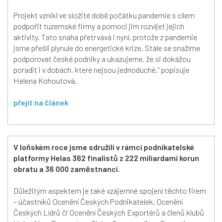
Projekt vznikl ve složité době počátku pandemie s cílem
podpořit tuzemské firmy a pomoci jim rozvíjet jejich
aktivity. Tato snaha přetrvává i nyní, protože z pandemie
jsme přešli plynule do energetické krize. Stále se snažíme
podporovat české podniky a ukazujeme, že si dokážou
poradit i v dobách, které nejsou jednoduché,“ popisuje
Helena Kohoutová.
přejít na článek
V loňském roce jsme sdružili v rámci podnikatelské
platformy Helas 362 finalistů z 222 miliardami korun
obratu a 36 000 zaměstnanci.
Důležitým aspektem je také vzájemné spojení těchto firem
– účastníků Ocenění Českých Podnikatelek, Ocenění
Českých Lídrů či Ocenění Českých Exportérů a členů klubů