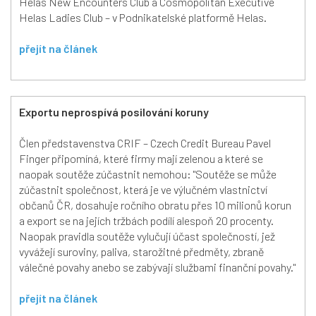
Helas New Encounters Club a Cosmopolitan Executive
Helas Ladies Club – v Podnikatelské platformě Helas.
přejít na článek
Exportu neprospívá posilování koruny
Člen představenstva CRIF – Czech Credit Bureau Pavel
Finger připomíná, které firmy mají zelenou a které se
naopak soutěže zúčastnit nemohou: "Soutěže se může
zúčastnit společnost, která je ve výlučném vlastnictví
občanů ČR, dosahuje ročního obratu přes 10 milionů korun
a export se na jejích tržbách podílí alespoň 20 procenty.
Naopak pravidla soutěže vylučují účast společností, jež
vyvážejí suroviny, paliva, starožitné předměty, zbraně
válečné povahy anebo se zabývají službami finanční povahy."
přejít na článek