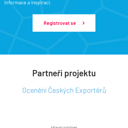
informace a inspiraci.
Registrovat se
Partneři projektu
Ocenění Českých Exportérů
Hlavní partner