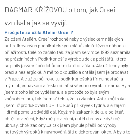
DAGMAR KŘÍŽOVOU o tom, jak Orsei
vznikal a jak se vyvíjí.
Proč jste založila Ateliér Orsei ?
Založení Ateliéru Orsei rozhodně nebylo výsledkem nějakých
sofistikovaných podnikatelských plánů, ale řetězem náhod a
příležitostí. Celé to začalo tak, že jsem se v roce 1992 seznámila
na prázdninách v Podkrkonoší s výrobou dek a polštářů, které
se plnily jakýmsi předchůdcem dutého vlákna. Ale už tehdy byly
prací a nealergické. A mě to okouzlilo a chtěla jsem je prodávat
v Praze. Ale už za půl roku ta podkrkonošská firma nestačila
mým objednávkám a řekla mi, ať si všechno vyrábím sama. Byla
jsem z toho lehce vyděšená, ale protože to byla svým
způsobem hra, tak jsem si řekla, že to zkusím. Asi za půl roku
jsem už produkovala 50 – 100 kusů přikrývek týdně, ale zájem
lidí mě pomalu odváděl dál. Když měl zákazník deku a polštář,
chtěl povlečení, když měl povlečení, chtěl ubrusy a když měl
ubrusy, chtěl záclony…a tak jsem plynule přešli od výroby
hotových výrobků k navrhování, šití a dekorování oken. A bylo to