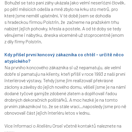
Bohužel se tato paní záhy ukázala jako velmi neseriózní člověk,
po pěti měsících odešla a mně zbylo na krku sto metrů, pro
které jsme neměli uplatnění. V té době jsem se dohodla
s hradeckou firmou Polstrin, že začneme na pražském trhu
nabízet jejich pohovky, křesla a postele. A od té doby se tedy
věnujeme i nábytku, dneska víceméně už stoprocentně jenom
z díly firmy Polstrin.
Kdy přišel první koncový zákazníka co chtěl – určitě něco
atypického?
Na prvního koncového zákazníka si už nepamatuju, ale velmi
dobře si pamatuju na klienty, kteří přišli v roce 1993 z naší první
interiérové výstavy. Tehdy jsme jim realizovali překrásné
záclony a závěsy do jejich nového domu, věšeli jsme je na námi
dodané tyčové garnýže zdobené zlatem a doplňovali řadou
drobných dekoračních polštářků. A moc hezké je na tomto
prvním zákazníkovi to, že se stále vrací…naposledy jsme pro ně
obnovovali část jejich interiéru letos v lednu.
Více informací o Ateliéru Orsei včetně kontaktů naleznete na