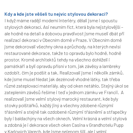
Kdy a kde jste věšeli tu nejvíc stylovou dekoraci?
I když máme raději moderní interiéry, dělali jsme i spoustu
stylových dekorací. Asi neumím říct, která byla nejstylovější –
ale hodně na detail a dobovou pravdivost jsme museli dbát při
realizaci dekorací v Obecním domě v Praze. V Obecním domě
jsme dekorovali všechny okna a průchody, na kterých nevisí
restaurované dekorace, takže to opravdu bylo hodně, hodně
prostor. Kromě architektů tehdy na všechno dohlíželi i
památkáři a byli opravdu přísní v tom, jak závěsy a lambreky
ozdobit, čím je podšít a tak. Realizovali jsme i několik zámků,
kde jsme musel hledat jak dezénově vhodné látky, tak třeba
různé zateplovací materiály, aby od oken netáhlo. Stejný úkol se
zateplením závěsů řešíme i teď v jednom zámku ve Francii. A
realizovali jsme velmi stylový marocký restaurant, kde byly
stovky polštářků, každý jiný a všechny zdobené různými
třásněmi a stejně tak ozdobené různými třásněmi a střapečky
byly i baldachýny na všech oknech. Velmi krásná a velmi stylová
a zdobná je i dekorace všech oken Casina v Grandhotelu Pupp
v Karlových Varech, kde jsme nejenom šili, ale i velmi