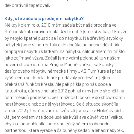
dekorativně tapetovali.
Kdy jste začala s prodejem nábytku?
Někdy kolem roku 2010 mám začala být naše prodejna ve
Štěpánské ul. opravdu malá. A v té době jsme si začala říkat, že
by nebylo špatné pustit se i do nábytku. Na dřevěný atypický
nábytek jsme si netroufala a do dneška ho nechci dělat. Ale
propojení nábytku s látkami na nábytku čalouněném mi přišlo
jako zajímavá výzva. Začali jsme velmi polehoučku v našem
novém showroomu na Prague Marině s několika kousky
designového nábytku německé firmy JAB Furniture a i přes
vyšší cenu se docela dobře prodávaly především jejich
překrásná funkční křesla. Ale pak přišla pro nás docela
katastrofa, dům se na jaře 2012 pohnul a my jsme skončili na
osm měsíců pod lešení, bez možnosti cokoliv do showroomu
nastěhovat a nebo z něj vystěhovat. Celá situace skončila
v roce 2013 přestěhováním….zůstali jsme ale v Holešovicích.
Já jsem ovšem v té době udělala kvůli své důvěřivosti velkou
chybu a odsouhlasila jsem společný nájem s obchodní
partnerkou, která vyráběla čalouněný sedací a lehací nábytek.