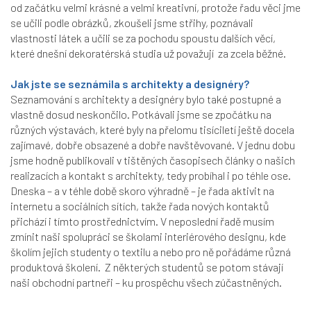
od začátku velmi krásné a velmi kreativní, protože řadu věci jme
se učili podle obrázků, zkoušeli jsme střihy, poznávali
vlastnosti látek a učili se za pochodu spoustu dalších věcí,
které dnešní dekoratérská studia už považují za zcela běžné.
Jak jste se seznámila s architekty a designéry?
Seznamování s architekty a designéry bylo také postupné a
vlastně dosud neskončilo. Potkávali jsme se zpočátku na
různých výstavách, které byly na přelomu tisíciletí ještě docela
zajímavé, dobře obsazené a dobře navštěvované. V jednu dobu
jsme hodně publikovali v tištěných časopisech články o našich
realizacích a kontakt s architekty, tedy probíhal i po téhle ose.
Dneska – a v téhle době skoro výhradně – je řada aktivit na
internetu a sociálních sítích, takže řada nových kontaktů
přichází i tímto prostřednictvím. V neposlední řadě musím
zmínit naši spolupráci se školami interiérového designu, kde
školím jejich studenty o textilu a nebo pro ně pořádáme různá
produktová školení. Z některých studentů se potom stávají
naši obchodní partneři – ku prospěchu všech zúčastněných.