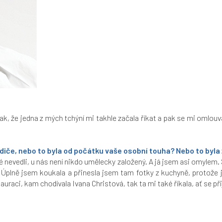
k, že jedna z mých tchýní mi takhle začala říkat a pak se mi omlouval
diče, nebo to byla od počátku vaše osobní touha? Nebo to byla
nevedli, u nás není nikdo umělecky založený. A já jsem asi omylem. Šl
. Úplně jsem koukala a přinesla jsem tam fotky z kuchyně, proto
uraci, kam chodívala Ivana Christová, tak ta mi také říkala, ať se při