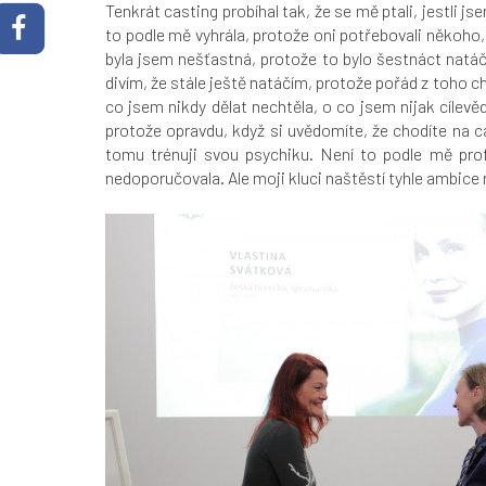
Tenkrát casting probíhal tak, že se mě ptali, jestli 
to podle mě vyhrála, protože oni potřebovali někoho, 
byla jsem nešťastná, protože to bylo šestnáct natá
divím, že stále ještě natáčím, protože pořád z toho c
co jsem nikdy dělat nechtěla, o co jsem nijak cílevěd
protože opravdu, když si uvědomíte, že chodíte na ca
tomu trénuji svou psychiku. Není to podle mě prof
nedoporučovala. Ale moji kluci naštěstí tyhle ambice 