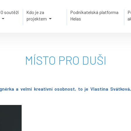
O soutěži
Kdo je za
Podnikatelská platforma
P
projektem
Helas
a
MÍSTO PRO DUŠI
ignérka a velmi kreativní osobnost, to je Vlastina Svátkov