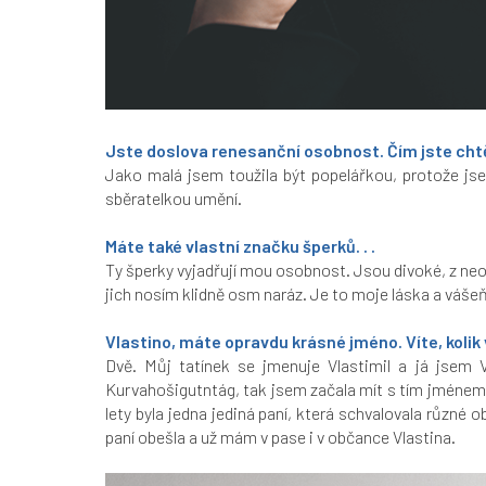
Jste doslova renesanční osobnost. Čím jste chtě
Jako malá jsem toužila být popelářkou, protože jse
sběratelkou umění.
Máte také vlastní značku šperků. . .
Ty šperky vyjadřují mou osobnost. Jsou divoké, z ne
jich nosím klidně osm naráz. Je to moje láska a váše
Vlastino, máte opravdu krásné jméno. Víte, kolik
Dvě. Můj tatínek se jmenuje Vlastimil a já jsem
Kurvahošigutntág, tak jsem začala mít s tím jménem 
lety byla jedna jediná paní, která schvalovala různé
paní obešla a už mám v pase i v občance Vlastina.