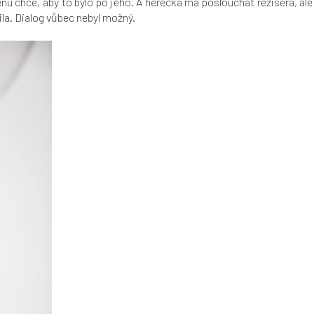
cenu chce, aby to bylo po jeho. A herečka má poslouchat režiséra, ale
la. Dialog vůbec nebyl možný.