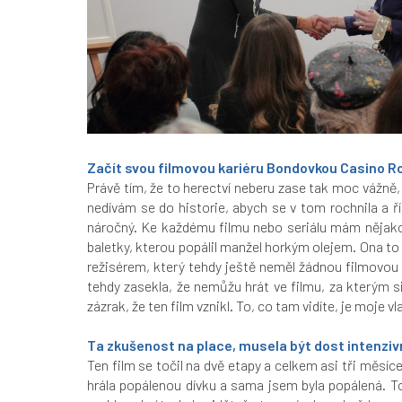
Začít svou filmovou kariéru Bondovkou Casino Roy
Právě tím, že to herectví neberu zase tak moc vážně, 
nedívám se do historie, abych se v tom rochnila a ř
náročný. Ke každému filmu nebo seriálu mám nějakou 
baletky, kterou popálil manžel horkým olejem. Ona to 
režisérem, který tehdy ještě neměl žádnou filmovou
tehdy zasekla, že nemůžu hrát ve filmu, za kterým s
zázrak, že ten film vznikl. To, co tam vidíte, je moje 
Ta zkušenost na place, musela být dost intenzivní
Ten film se točil na dvě etapy a celkem asi tři měsí
hrála popálenou dívku a sama jsem byla popálená. T