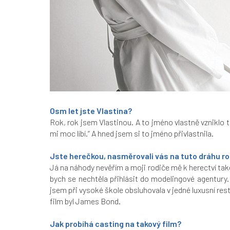
Osm let jste Vlastina?
Rok, rok jsem Vlastinou. A to jméno vlastně vzniklo ta
mi moc líbí.“ A hned jsem si to jméno přivlastnila.
Jste herečkou, nasměrovali vás na tuto dráhu ro
Já na náhody nevěřím a moji rodiče mě k herectví také 
bych se nechtěla přihlásit do modelingové agentury
jsem při vysoké škole obsluhovala v jedné luxusní resta
film byl James Bond.
Jak probíhá casting na takový film?