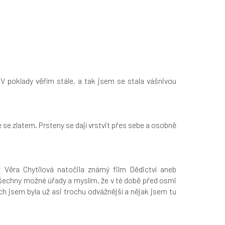
V poklady věřím stále, a tak jsem se stala vášnivou
e zlatem. Prsteny se dají vrstvit přes sebe a osobně
Věra Chytilová natočila známý film Dědictví aneb
všechny možné úřady a myslím, že v té době před osmi
ch jsem byla už asi trochu odvážnější a nějak jsem tu