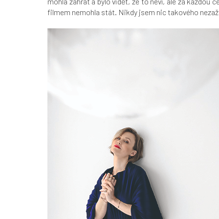
mohla zahrát a bylo vidět, že to neví, ale za každou 
filmem nemohla stát. Nikdy jsem nic takového nezaži