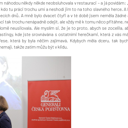
jsem náhodou někdy někde neobsluhovala v restauraci – a já povídám: „
kdo tu práci trochu umí a neshodí jim to na toho slavného herce. A k
čecích dnů. A mně bylo dvacet čtyři a v té době jsem neměla žádné
hci tak trochu nenápadně odejít, ale vždy mě k tomu něco přitáhne, ne
omě neusilovala. Ale myslím si, že je to proto, abych se zocelila, a
stingy, kde jste srovnávána s ostatními herečkami, která z vás má he
ese, která by byla něčím zajímavá. Kdybych měla dceru, tak bych 
nemají, takže zatím můžu být v klidu.