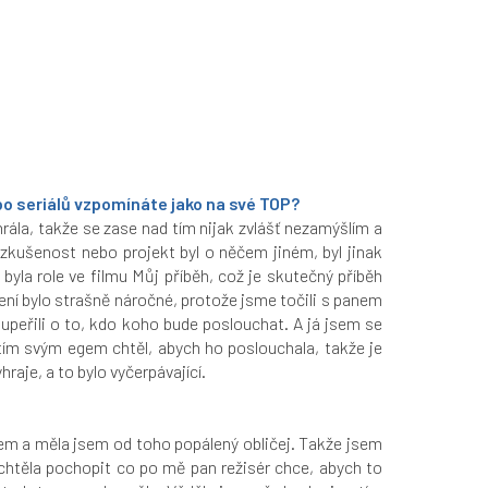
ebo seriálů vzpomínáte jako na své TOP?
hrála, takže se zase nad tím nijak zvlášť nezamýšlím a
 zkušenost nebo projekt byl o něčem jiném, byl jinak
yla role ve filmu Můj příběh, což je skutečný příběh
čení bylo strašně náročné, protože jsme točili s panem
peřili o to, kdo koho bude poslouchat. A já jsem se
 tím svým egem chtěl, abych ho poslouchala, takže je
hraje, a to bylo vyčerpávající.
dlem a měla jsem od toho popálený obličej. Takže jsem
chtěla pochopit co po mě pan režisér chce, abych to