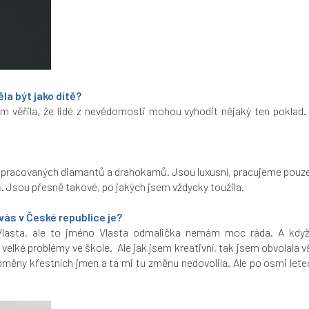
la být jako dítě?
m věřila, že lidé z nevědomosti mohou vyhodit nějaký ten poklad. 
opracovaných diamantů a drahokamů. Jsou luxusní, pracujeme pouze s
ň. Jsou přesně takové, po jakých jsem vždycky toužila.
 vás v České republice je?
 Vlasta, ale to jméno Vlasta odmalička nemám moc ráda. A když 
velké problémy ve škole. Ale jak jsem kreativní, tak jsem obvolala 
 obměny křestních jmen a ta mi tu změnu nedovolila. Ale po osmi lete