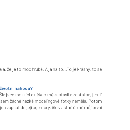
a, že je to moc hrubé. A já na to: „To je krásný, to se
 životní náhoda?
a jsem po ulici a někdo mě zastavil a zeptal se, jestli
že jsem žádné hezké modelingové fotky neměla. Potom
jdu zapsat do její agentury. Ale vlastně úplně můj první