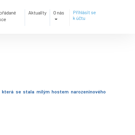
Přihlásit se
ořádané
Aktuality
O nás
k účtu
kce
á, která se stala milým hostem narozeninového