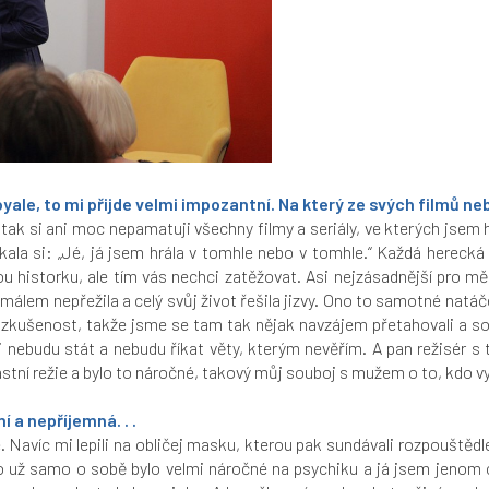
ale, to mi přijde velmi impozantní. Na který ze svých filmů n
tak si ani moc nepamatuji všechny filmy a seriály, ve kterých jsem 
íkala si: „Jé, já jsem hrála v tomhle nebo v tomhle.“ Každá herecká
historku, ale tím vás nechci zatěžovat. Asi nejzásadnější pro mě b
málem nepřežila a celý svůj život řešila jizvy. Ono to samotné natá
 zkušenost, takže jsme se tam tak nějak navzájem přetahovali a sou
i nebudu stát a nebudu říkat věty, kterým nevěřím. A pan režisér s
vlastní režie a bylo to náročné, takový můj souboj s mužem o to, kdo vy
 a nepříjemná. . .
ce. Navíc mi lepili na obličej masku, kterou pak sundávali rozpouště
o už samo o sobě bylo velmi náročné na psychiku a já jsem jenom 