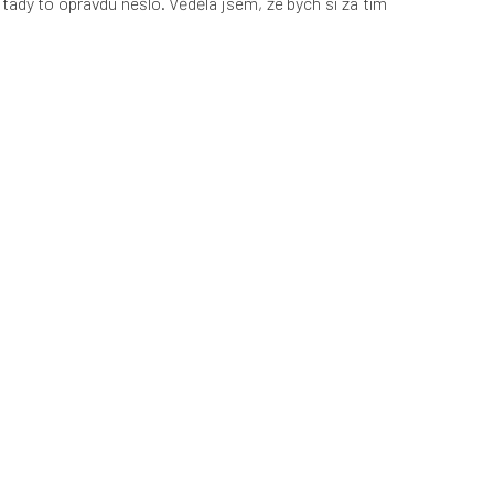
 tady to opravdu nešlo. Věděla jsem, že bych si za tím