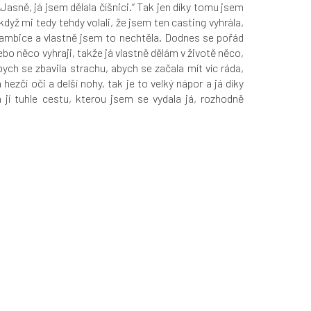
Jasně, já jsem dělala číšnici.“ Tak jen díky tomu jsem
dyž mi tedy tehdy volali, že jsem ten casting vyhrála,
 ambice a vlastně jsem to nechtěla. Dodnes se pořád
bo něco vyhraji, takže já vlastně dělám v životě něco,
bych se zbavila strachu, abych se začala mít víc ráda,
zčí oči a delší nohy, tak je to velký nápor a já díky
jí tuhle cestu, kterou jsem se vydala já, rozhodně