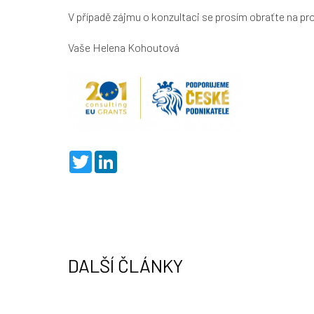
V případě zájmu o konzultaci se prosím obraťte na 
Vaše Helena Kohoutová
T
L
w
i
i
n
t
k
t
e
e
d
r
I
n
DALŠÍ ČLÁNKY