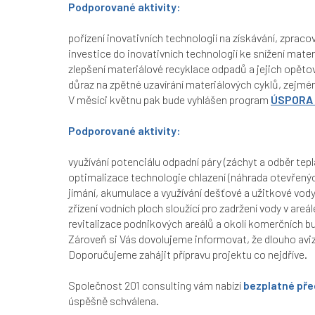
Podporované aktivity:
pořízení inovativních technologií na získávání, zpraco
investice do inovativních technologií ke snížení mate
zlepšení materiálové recyklace odpadů a jejich opěto
důraz na zpětné uzavírání materiálových cyklů, zejmé
V měsíci květnu pak bude vyhlášen program
ÚSPORA 
Podporované aktivity:
využívání potenciálu odpadní páry (záchyt a odběr tep
optimalizace technologie chlazení (náhrada otevřený
jímání, akumulace a využívání dešťové a užitkové vod
zřízení vodních ploch sloužící pro zadržení vody v are
revitalizace podnikových areálů a okolí komerčních b
Zároveň si Vás dovolujeme informovat, že dlouho av
Doporučujeme zahájit přípravu projektu co nejdříve.
Společnost
201 consulting
vám nabízí
bezplatné pře
úspěšně schválena.