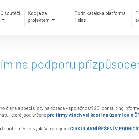
O soutěži
Kdo je za
Podnikatelská platforma
P
projektem
Helas
a
ím na podporu přizpůsoben
o člena a specialisty na dotace - společnosti
201 consulting
informo
atu, které jsou určené
pro firmy všech velikostí
na území celé ČR
u tohoto měsíce vyhlášen program
CIRKULÁRNÍ ŘEŠENÍ V PODNICÍ