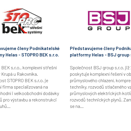
vujeme členy Podnikatelské
Představujeme členy Podnik
my Helas - STOPRO BEK s.r.o.
platformy Helas - BSJ group s
EK s.r.o., komplexní střešní
Společnost BSJ group s.r.o. již 
 Krupá u Rakovníka.
poskytuje komplexní řešení v ob
ost STOPRO BEK s.r.o. je
průmyslového chlazení, kompr
 firma specializovaná na
techniky, rozvodů stlačeného v
hodní i velkoobchodní dodávky
průmyslových elektrických kotl
ů pro výstavbu a rekonstrukci
rozvodů technických plynů. Za
uhů...
se na...