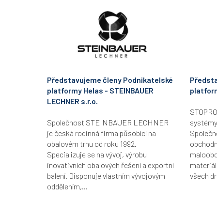
Představujeme členy Podnikatelské
Předsta
platformy Helas - STEINBAUER
platfor
LECHNER s.r.o.
STOPRO B
Společnost STEINBAUER LECHNER
systémy
je česká rodinná firma působící na
Společn
obalovém trhu od roku 1992.
obchodní
Specializuje se na vývoj, výrobu
maloobc
inovativních obalových řešení a exportní
materiál
balení. Disponuje vlastním vývojovým
všech dr
oddělením,...