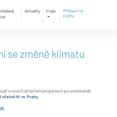
Přihlásit se
ořádané
Aktuality
O nás
k účtu
kce
í se změně klimatu
vali o nových dotačních programech pro podnikatele
 včetně hl. m. Prahy.
CH.