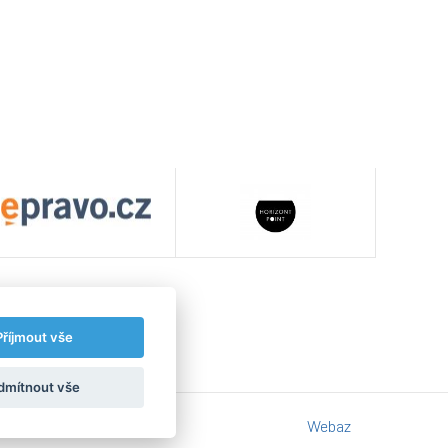
Příjmout vše
dmítnout vše
Webaz