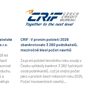
atelské
CRIF: V prvním pololetí 2026
.r.o.
zbankrotovalo 3 260 podnikatelů,
meziročně klesl počet návrhů
26 let
lasti
Za první pololetí letošního roku soudy v
esorové
Česku vyhlásily bankrot 3 260 fyzických
zduchu,
osob podnikatelů, což je stejný počet
ů a
jako v prvních šesti měsících roku 2025.
měřuje
Počet insolvenčních návrhů...