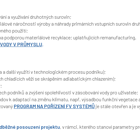
vání a využívání druhotných surovin;
riálové náročnosti výroby a náhrady primárních vstupních surovin dr
vného použití;
na podporou materiálové recyklace; uplatňujících remanufacturing.
VODY V PRŮMYSLU
.
la a další využití v technologickém procesu podniku);
ch chladicích věží se skrápěním adiabatickým chlazením);
y;
álech podniků a zvýšení spolehlivosti v zásobování vody pro uživatele;
udov k adaptaci na změnu klimatu, např. výsadbou funkční vegetace a
izovaný
PROGRAM NA POŘÍZENÍ FV SYSTÉMŮ
je stále otevřen a je 
dběžné posouzení projektu
, v rámci, kterého stanoví parametry pr