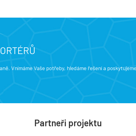
PORTÉRŮ
traně. Vnímáme Vaše potřeby, hledáme řešení a poskytujem
Partneři projektu