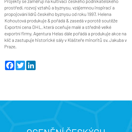
Projekty se zaměřují na kultivaci českého podnikatelského
prostředí, rozvoj vztahů a byznysu, vzájemnou inspiraci a
propojování lídrů českého byznysu od roku 1997. Helena
Kohoutová produkuje & pořádá & zasedá v porotě soutěže
Exportní cena DHL, která oceňuje malé a středně velké
exportní firmy. Agentura Helas dále pořádá a produkuje akce na
klíč a zastupuje historické sály v Klášteře minoritů sv. Jakuba v
Praze.
F
T
L
a
w
i
c
i
n
e
t
k
b
t
e
o
e
d
o
r
I
k
n