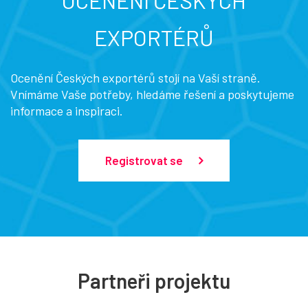
OCENĚNÍ ČESKÝCH
EXPORTÉRŮ
Ocenění Českých exportérů stojí na Vaší straně.
Vnímáme Vaše potřeby, hledáme řešení a poskytujeme
informace a inspiraci.
Registrovat se
Partneři projektu