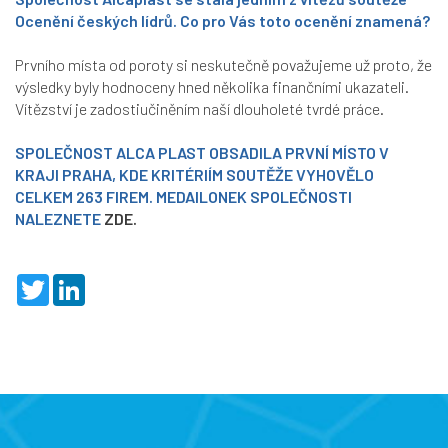
Ocenění českých lídrů. Co pro Vás toto ocenění znamená?
Prvního místa od poroty si neskutečně považujeme už proto, že
výsledky byly hodnoceny hned několika finančními ukazateli.
Vítězství je zadostiučiněním naší dlouholeté tvrdé práce.
SPOLEČNOST ALCA PLAST OBSADILA PRVNÍ MÍSTO V
KRAJI PRAHA, KDE KRITÉRIÍM SOUTĚŽE VYHOVĚLO
CELKEM 263 FIREM. MEDAILONEK SPOLEČNOSTI
NALEZNETE
ZDE.
T
L
w
i
i
n
t
k
t
e
e
d
r
I
n