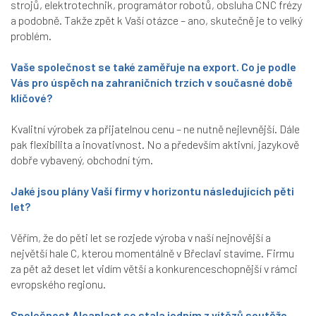
strojů, elektrotechnik, programátor robotů, obsluha CNC frézy
a podobně. Takže zpět k Vaší otázce – ano, skutečně je to velký
problém.
Vaše společnost se také zaměřuje na export. Co je podle
Vás pro úspěch na zahraničních trzích v současné době
klíčové?
Kvalitní výrobek za přijatelnou cenu – ne nutně nejlevnější. Dále
pak flexibilita a inovativnost. No a především aktivní, jazykově
dobře vybavený, obchodní tým.
Jaké jsou plány Vaší firmy v horizontu následujících pěti
let?
Věřím, že do pěti let se rozjede výroba v naší nejnovější a
největší hale C, kterou momentálně v Břeclavi stavíme. Firmu
za pět až deset let vidím větší a konkurenceschopnější v rámci
evropského regionu.
Společnost Alcaplast se stala jedním z vítězů soutěže