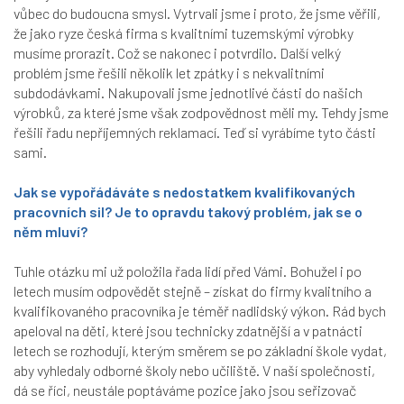
vůbec do budoucna smysl. Vytrvali jsme i proto, že jsme věřili,
že jako ryze česká firma s kvalitními tuzemskými výrobky
musíme prorazit. Což se nakonec i potvrdilo. Další velký
problém jsme řešili několik let zpátky i s nekvalitními
subdodávkami. Nakupovali jsme jednotlivé části do našich
výrobků, za které jsme však zodpovědnost měli my. Tehdy jsme
řešili řadu nepříjemných reklamací. Teď si vyrábíme tyto části
sami.
Jak se vypořádáváte s nedostatkem kvalifikovaných
pracovních sil? Je to opravdu takový problém, jak se o
něm mluví?
Tuhle otázku mi už položila řada lidí před Vámi. Bohužel i po
letech musím odpovědět stejně – získat do firmy kvalitního a
kvalifikovaného pracovníka je téměř nadlidský výkon. Rád bych
apeloval na děti, které jsou technicky zdatnější a v patnácti
letech se rozhodují, kterým směrem se po základní škole vydat,
aby vyhledaly odborné školy nebo učiliště. V naší společnosti,
dá se říci, neustále poptáváme pozice jako jsou seřizovač