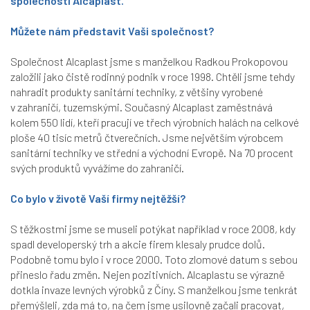
společnosti Alcaplast.
Můžete nám představit Vaši společnost?
Společnost Alcaplast jsme s manželkou Radkou Prokopovou
založili jako čistě rodinný podnik v roce 1998. Chtěli jsme tehdy
nahradit produkty sanitární techniky, z většiny vyrobené
v zahraničí, tuzemskými. Současný Alcaplast zaměstnává
kolem 550 lidí, kteří pracují ve třech výrobních halách na celkové
ploše 40 tisíc metrů čtverečních. Jsme největším výrobcem
sanitární techniky ve střední a východní Evropě. Na 70 procent
svých produktů vyvážíme do zahraničí.
Co bylo v životě Vaší firmy nejtěžší?
S těžkostmi jsme se museli potýkat například v roce 2008, kdy
spadl developerský trh a akcie firem klesaly prudce dolů.
Podobně tomu bylo i v roce 2000. Toto zlomové datum s sebou
přineslo řadu změn. Nejen pozitivních. Alcaplastu se výrazně
dotkla invaze levných výrobků z Číny. S manželkou jsme tenkrát
přemýšleli, zda má to, na čem jsme usilovně začali pracovat,