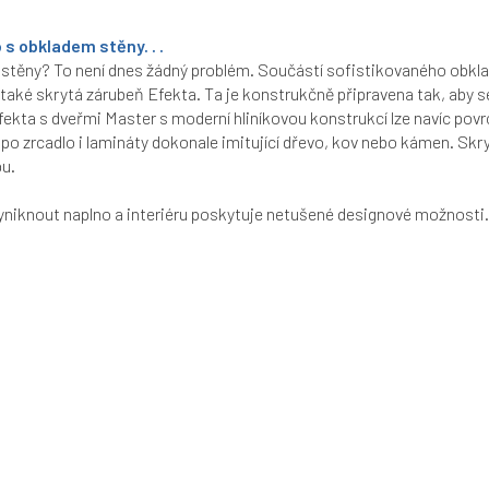
s obkladem stěny. . .
 stěny? To není dnes žádný problém.
Součástí sofistikovaného obkl
aké skrytá zárubeň Efekta. Ta je konstrukčně připravena tak, aby se 
ekta s dveřmi Master s moderní hliníkovou konstrukcí lze navíc povrch
 po zrcadlo i lamináty dokonale imitující dřevo, kov nebo kámen.
Skry
pu.
yniknout naplno a interiéru poskytuje netušené designové možnosti.