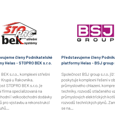
vujeme členy Podnikatelské
Představujeme členy Podnik
my Helas - STOPRO BEK s.r.o.
platformy Helas - BSJ group s
EK s.r.o., komplexní střešní
Společnost BSJ group s.r.o. již 
 Krupá u Rakovníka.
poskytuje komplexní řešení v ob
ost STOPRO BEK s.r.o. je
průmyslového chlazení, kompr
 firma specializovaná na
techniky, rozvodů stlačeného v
hodní i velkoobchodní dodávky
průmyslových elektrických kotl
ů pro výstavbu a rekonstrukci
rozvodů technických plynů. Za
uhů...
se na...