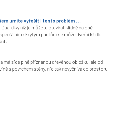
m umíte vyřešit i tento problém . . .
Dual díky níž je můžete otevírat klidně na obě
y speciálním skrytým pantům se může dveřní křídlo
out.
a má sice plně přiznanou dřevěnou obložku, ale od
vině s povrchem stěny, nic tak nevyčnívá do prostoru