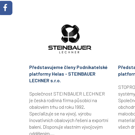
Představujeme členy Podnikatelské
Předsta
platformy Helas - STEINBAUER
platfor
LECHNER s.r.o.
STOPRO B
Společnost STEINBAUER LECHNER
systémy
je česká rodinná firma působící na
Společn
obalovém trhu od roku 1992.
obchodní
Specializuje se na vývoj, výrobu
maloobc
inovativních obalových řešení a exportní
materiál
balení. Disponuje vlastním vývojovým
všech dr
oddělením,...