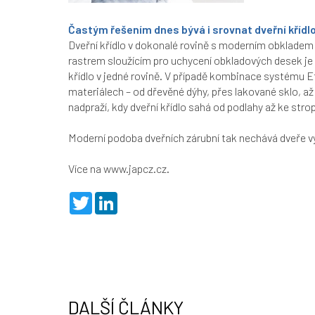
Častým řešením dnes bývá i srovnat dveřní křídlo 
Dveřní křídlo v dokonalé rovině s moderním obkladem
rastrem sloužícím pro uchycení obkladových desek je t
křídlo v jedné rovině. V případě kombinace systému Ef
materiálech – od dřevěné dýhy, přes lakované sklo, až
nadpraží, kdy dveřní křídlo sahá od podlahy až ke stro
Moderní podoba dveřních zárubní tak nechává dveře v
Více na
www.japcz.cz
.
T
L
w
i
i
n
t
k
t
e
e
d
r
I
n
DALŠÍ ČLÁNKY