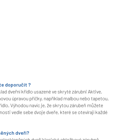
te doporučit ?
ad dveřní křídlo usazené ve skryté zárubni Aktive,
chovou úpravou příčky, například malbou nebo tapetou.
řídlo. Výhodou navíc je, že skrytou zárubeň můžete
nosti vedle sebe dvoje dveře, které se otevírají každé
eněných dveří?
 celoskleněných dveří klasické obložkové zárubně