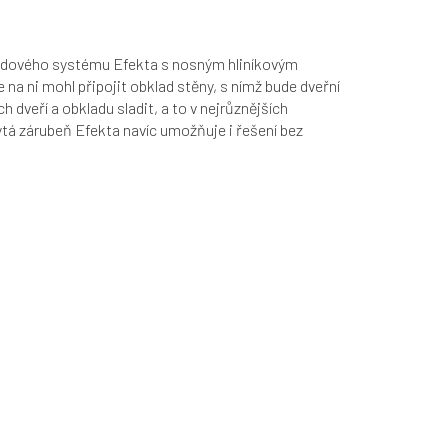
adového systému Efekta s nosným hliníkovým
na ni mohl připojit obklad stěny, s nímž bude dveřní
 dveří a obkladu sladit, a to v nejrůznějších
tá zárubeň Efekta navíc umožňuje i řešení bez