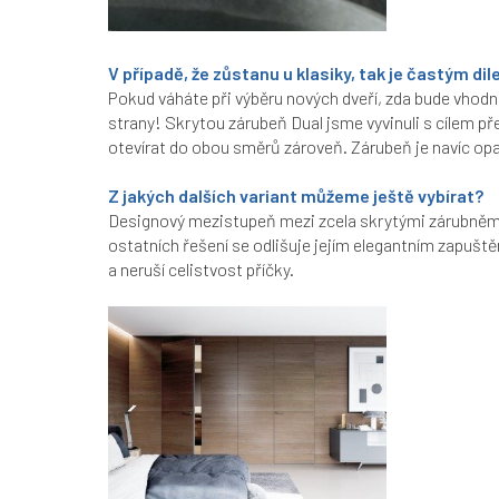
V případě, že zůstanu u klasiky, tak je častým di
Pokud váháte při výběru nových dveří, zda bude vhodněj
strany!
Skrytou zárubeň Dual jsme vyvinuli s cílem p
otevírat do obou směrů zároveň.
Zárubeň je navíc opa
Z jakých dalších variant můžeme ještě vybírat?
Designový mezistupeň mezi zcela skrytými zárubněmi 
ostatních řešení se odlišuje jejím elegantním zapuště
a neruší celistvost příčky
.