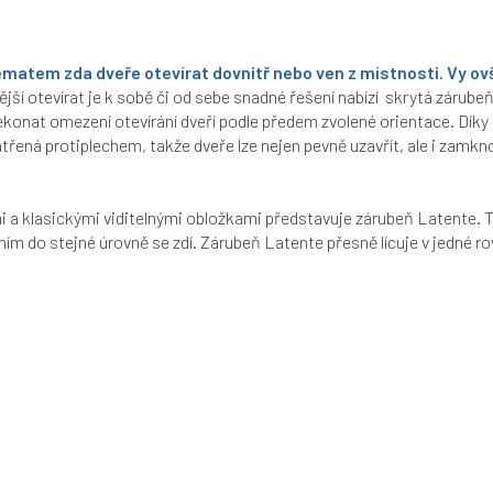
lematem zda dveře otevírat dovnitř nebo ven z místnosti. Vy ovše
ší otevírat je k sobě či od sebe snadné řešení nabízí skrytá zárubeň 
řekonat omezení otevírání dveří podle předem zvolené orientace. Dík
třená protiplechem, takže dveře lze nejen pevně uzavřít, ale i zamkn
a klasickými viditelnými obložkami představuje zárubeň Latente. T
ním do stejné úrovně se zdí.
Zárubeň Latente přesně lícuje v jedné ro