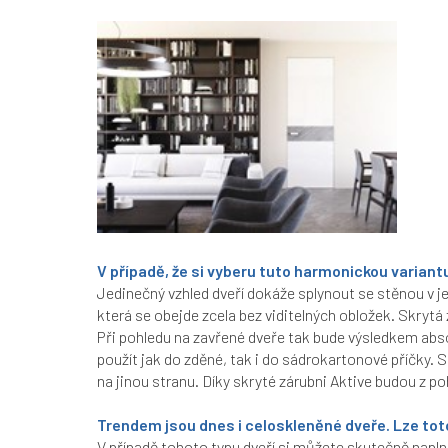
V případě, že si vyberu tuto harmonickou variantu
Jedinečný vzhled dveří dokáže splynout se stěnou v je
která se obejde zcela bez viditelných obložek.
Skrytá 
Při pohledu na zavřené dveře tak bude výsledkem absol
použít jak do zděné, tak i do sádrokartonové příčky
. 
na jinou stranu. Díky skryté zárubni Aktive budou z po
Trendem jsou dnes i celoskleněné dveře. Lze toto 
V případě tohoto typu dveří si můžete skutečně napln