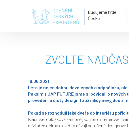
Budujeme hrdé
Česko
ZVOLTE NADČAS
16.06.2021
Léto je nejen dobou dovolených a odpočinku, ale 
Paksim z JAP FUTURE jsme si povídali o nových tr
provedení a čistý design totiž nikdy nevyjdou z m
Pokud se rozhoduji jaké dveře do interiéru pořídi
Klasické
obložkové zárubně jsou pro interiérové dve
mizí před očima a dveřím dávají netušené designové 