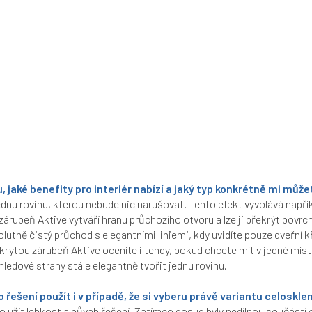
, jaké benefity pro interiér nabízí a jaký typ konkrétně mi může
dnu rovinu, kterou nebude nic narušovat. Tento efekt vyvolává napříkl
zárubeň Aktive vytváří hranu průchozího otvoru a lze ji překrýt povr
utně čistý průchod s elegantními liniemi, kdy uvidíte pouze dveřní k
Skrytou zárubeň Aktive oceníte i tehdy, pokud chcete mít v jedné míst
hledové strany stále elegantně tvořit jednu rovinu.
řešení použít i v případě, že si vyberu právě variantu celoskl
o užít lehkost a půvab řešení. Zatímco dosud byly nedílnou součástí