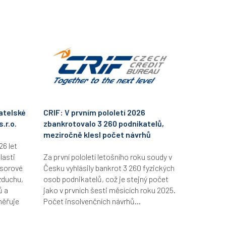
atelské
CRIF: V prvním pololetí 2026
.r.o.
zbankrotovalo 3 260 podnikatelů,
meziročně klesl počet návrhů
26 let
lasti
Za první pololetí letošního roku soudy v
esorové
Česku vyhlásily bankrot 3 260 fyzických
zduchu,
osob podnikatelů, což je stejný počet
ů a
jako v prvních šesti měsících roku 2025.
měřuje
Počet insolvenčních návrhů...