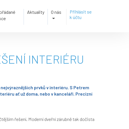
Přihlásit se
ořádané
Aktuality
O nás
k účtu
kce
ŠENÍ INTERIÉRU
 nejvýraznějších prvků v interiéru. S Petrem
eriéru ať už doma, nebo v kanceláři. Precizní
čtějším řešení.
Moderní dveřní zárubně tak dočista