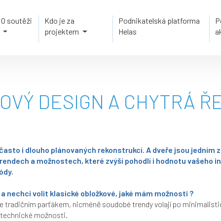
O soutěži
Kdo je za
Podnikatelská platforma
P
projektem
Helas
a
OVÝ DESIGN A CHYTRÁ ŘE
často i dlouho plánovaných rekonstrukcí. A dveře jsou jedním z
endech a možnostech, které zvýší pohodlí i hodnotu vašeho int
ódy.
t a nechci volit klasické obložkové, jaké mám možnosti ?
ře tradičním parťákem, nicméně soudobé trendy volají po minimalisti
i technické možnosti.