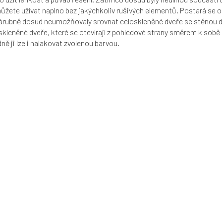
můžete užívat naplno bez jakýchkoliv rušivých elementů. Postará se o
árubně dosud neumožňovaly srovnat celoskleněné dveře se stěnou do 
skleněné dveře, které se otevírají z pohledové strany směrem k sobě a
ě ji lze i nalakovat zvolenou barvou.