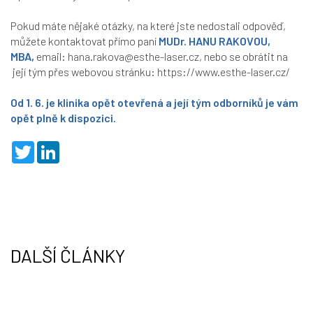
Pokud máte nějaké otázky, na které jste nedostali odpověď,
můžete kontaktovat přímo paní
MUDr. HANU RAKOVOU,
MBA,
email:
hana.rakova@esthe-laser.cz
, nebo se obrátit na
její tým přes webovou stránku:
https://www.esthe-laser.cz/
Od 1. 6. je klinika opět otevřená a její tým odborníků je vám
opět plně k dispozici.
T
L
w
i
i
n
t
k
t
e
e
d
r
I
n
DALŠÍ ČLÁNKY