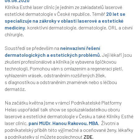
05.06.2020
Klinika Esthé laser clinic je jedním ze zakladatelů laserové
estetické dermatologie v České republice. Téměř
20 let se
specializuje na zákroky v oblasti laserové a estetické
medicíny
, korektivní dermatologie, dermatologie, ORL a cévní
chirurgie.
Soustředí se především na
neinvazivní řešení
dermatologických a estetických problémů
. Její lékaři jsou
zkušení profesionálové a klinika je vybavena špičkovou
technologií. Pomohou vám s omlazením a regenerací pleti,
vyhlazením vrásek, odstraněním rozšířených žilek,
s diagnostikou a odstraněním znamének nebo s léčbou
dermatóz.
Na začátku května jsme v rámci Podnikatelské Platformy
Helas uspořádali talk show se spoluzakladatelkou oboru
laserové a estetické dermatologie v Česku a také Kliniky Esthé
laser clinic,
paní MUDr. Hanou Rakovou, MBA
. Životní a
podnikatelský příběh této výjimečné a oceňované ženy, lékařky
a podnikatelky si můžete poslechnout
ZDE
,