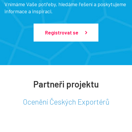
Vnímáme Vaše potřeby, hledáme řešení a poskytujeme
informace a inspiraci.
Registrovat se
Partneři projektu
Ocenění Českých Exportérů