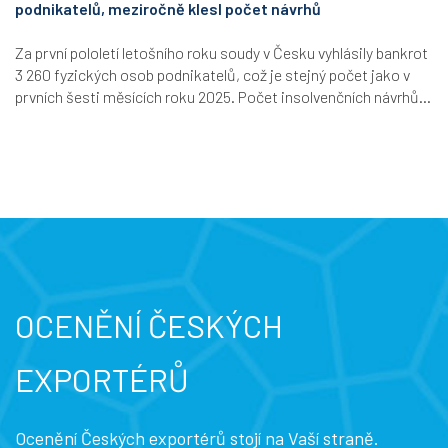
podnikatelů, meziročně klesl počet návrhů
Za první pololetí letošního roku soudy v Česku vyhlásily bankrot
3 260 fyzických osob podnikatelů, což je stejný počet jako v
prvních šesti měsících roku 2025. Počet insolvenčních návrhů...
OCENĚNÍ ČESKÝCH
EXPORTÉRŮ
Ocenění Českých exportérů stojí na Vaší straně.