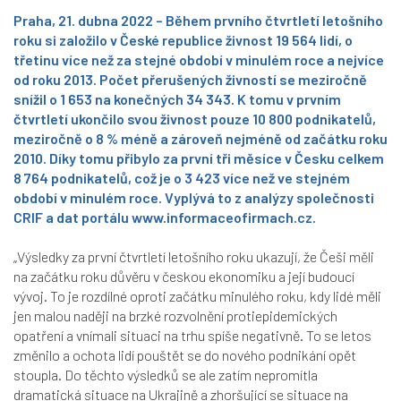
Praha, 21. dubna 2022 – Během prvního čtvrtletí letošního
roku si založilo v České republice živnost 19 564 lidí, o
třetinu více než za stejné období v minulém roce a nejvíce
od roku 2013. Počet přerušených živností se meziročně
snížil o 1 653 na konečných 34 343. K tomu v prvním
čtvrtletí ukončilo svou živnost pouze 10 800 podnikatelů,
meziročně o 8 % méně a zároveň nejméně od začátku roku
2010. Díky tomu přibylo za první tři měsíce v Česku celkem
8 764 podnikatelů, což je o 3 423 více než ve stejném
období v minulém roce. Vyplývá to z analýzy společnosti
CRIF a dat portálu
www.informaceofirmach.cz
.
„Výsledky za první čtvrtletí letošního roku ukazují, že Češi měli
na začátku roku důvěru v českou ekonomiku a její budoucí
vývoj. To je rozdílné oproti začátku minulého roku, kdy lidé měli
jen malou naději na brzké rozvolnění protiepidemických
opatření a vnímali situaci na trhu spíše negativně. To se letos
změnilo a ochota lidí pouštět se do nového podnikání opět
stoupla. Do těchto výsledků se ale zatím nepromítla
dramatická situace na Ukrajině a zhoršující se situace na