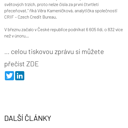
světových trzích, proto nelze čísla za první čtvrtletí
přeceňovat,“
říká Věra Kameníčková, analytička společnosti
CRIF – Czech Credit Bureau.
V březnu začalo v České republice podnikat 6 605 lidí, o 832 více
než v únoru...
... celou tiskovou zprávu si můžete
přečíst
ZDE
T
L
w
i
i
n
t
k
t
e
e
d
r
I
n
DALŠÍ ČLÁNKY