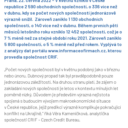
Praha, 22. června 2022 – V květnu vzniklo v České
republice 2 590 obchodních společností, o 336 více než
v dubnu, kdy se počet nových společností jednorázově
výrazně snížil. Zároveň zaniklo 1 130 obchodních
společností, o 140 více než v dubnu. Během prvních pěti
měsíců letošního roku vzniklo 12 452 společností, což je o
7 % méně než za stejné období roku 2021. Zároveň zaniklo
5 800 společností, o 5 % méně než před rokem.
Vyplývá
to
z analýzy dat portálu
www.informaceofirmach.cz
, kterou
provedla společnost CRIF.
„Počet nových společností byl v květnu podobný jako v březnu
nebo únoru. Dubnový propad tak byl pravděpodobně pouze
jednorázovou záležitostí. Na druhou stranu platí, že zájem o
zakládání nových společností je letos v kontextu minulých let
poměrně nízký. Důvodem je především výrazná nejistota
spojená s budoucím vývojem makroekonomické situace
v České republice, jejíž predikci výrazně komplikuje pokračující
konflikt na Ukrajině,“
říká Věra Kameníčková, analytička
společnosti CRIF – Czech Credit Bureau.