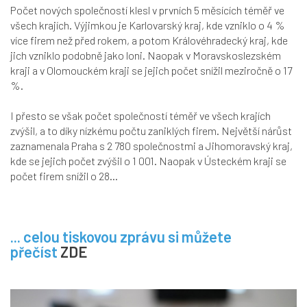
Počet nových společností klesl v prvních 5 měsících téměř ve
všech krajích. Výjimkou je Karlovarský kraj, kde vzniklo o 4 %
více firem než před rokem, a potom Královéhradecký kraj, kde
jich vzniklo podobně jako loni. Naopak v Moravskoslezském
kraji a v Olomouckém kraji se jejich počet snížil meziročně o 17
%.
I přesto se však počet společností téměř ve všech krajích
zvýšil, a to díky nízkému počtu zaniklých firem. Největší nárůst
zaznamenala Praha s 2 780 společnostmi a Jihomoravský kraj,
kde se jejich počet zvýšil o 1 001. Naopak v Ústeckém kraji se
počet firem snížil o 28...
... celou tiskovou zprávu si můžete
přečíst
ZDE