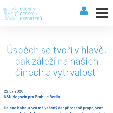
Úspěch se tvoří v hlavě,
pak záleží na našich
činech a vytrvalosti
22.07.2020
N&N Magazín pro Prahu a Berlín
Helena Kohoutová má vzácný dar přirozeně propojovat