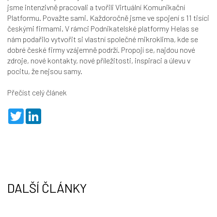
jsme intenzivně pracovali a tvořili Virtuální Komunikační
Platformu. Považte sami. Každoročně jsme ve spojení s 11 tisíci
českými firmami. V rámci Podnikatelské platformy Helas se
nám podařilo vytvořit si vlastní společné mikroklima, kde se
dobré české firmy vzájemně podrží. Propojí se, najdou nové
zdroje, nové kontakty, nové příležitosti, inspiraci a úlevu v
pocitu, že nejsou samy.
Přečíst celý článek
T
L
w
i
i
n
t
k
t
e
e
d
r
I
n
DALŠÍ ČLÁNKY