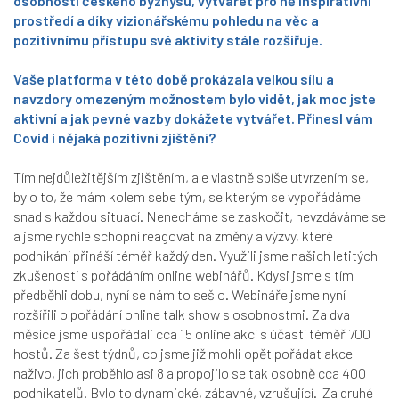
osobnosti českého byznysu, vytvářet pro ně inspirativní
prostředí a díky vizionářskému pohledu na věc a
pozitivnímu přístupu své aktivity stále rozšiřuje.
Vaše platforma v této době prokázala velkou sílu a
navzdory omezeným možnostem bylo vidět, jak moc jste
aktivní a jak pevné vazby dokážete vytvářet. Přinesl vám
Covid i nějaká pozitivní zjištění?
Tím nejdůležitějším zjištěním, ale vlastně spíše utvrzením se,
bylo to, že mám kolem sebe tým, se kterým se vypořádáme
snad s každou situací. Nenecháme se zaskočit, nevzdáváme se
a jsme rychle schopní reagovat na změny a výzvy, které
podnikání přináší téměř každý den. Využili jsme našich letitých
zkušeností s pořádáním online webinářů. Kdysi jsme s tím
předběhli dobu, nyní se nám to sešlo. Webináře jsme nyní
rozšířili o pořádání online talk show s osobnostmi. Za dva
měsíce jsme uspořádali cca 15 online akcí s účastí téměř 700
hostů. Za šest týdnů, co jsme již mohli opět pořádat akce
naživo, jich proběhlo asi 8 a propojilo se tak osobně cca 400
podnikatelů. Bylo to dynamické, zábavné, vzrušující. Za druhé