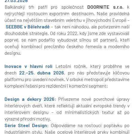
27.03.2026
Balkánský trh patří pro společnost
DOORNITE s.r.o.
k
nejrychleji rostoucím exportním destinacím. Naše pravidelná
účast na největším stavebním veletrhu v jihovýchodní Evropě –
SEEBBE v Bělehradě
– tak není náhodou, ale potvrzením naší
dlouhodobé strategie. Od roku 2022, kdy jsme zde vystavovali
poprvé, se nám podařilo vybudovat silnou síť partnerů, kteří
oceňují kombinaci precizního českého řemesla a moderního
designu.
Inovace v hlavní roli
Letošní ročník, který proběhne ve
dnech
22.–25. dubna 2026
, pro nás představuje klíčovou
platformu pro uvedení novinek. V srbské metropoli představíme
komplexní řešení pro rezidenční i komerční segment:
Design a dekory 2026:
Přivezeme nové povrchové úpravy
interiérových dveří, které reflektují aktuální evropské trendy v
interiérovém designu – od minimalistických textur až po
výrazné přírodní motivy.
Série Steel Design:
Odpovídáme na rostoucí poptávku po
industriálním stylu. Naše ocelové interiérové prvky kombinují