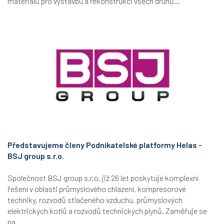
materiálů pro výstavbu a rekonstrukci všech druhů...
Představujeme členy Podnikatelské platformy Helas -
BSJ group s.r.o.
Společnost BSJ group s.r.o. již 26 let poskytuje komplexní
řešení v oblasti průmyslového chlazení, kompresorové
techniky, rozvodů stlačeného vzduchu, průmyslových
elektrických kotlů a rozvodů technických plynů. Zaměřuje se
na...