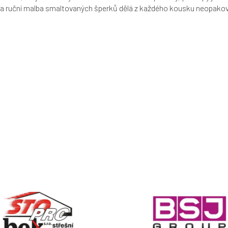
ší a ruční malba smaltovaných šperků dělá z každého kousku neopakova