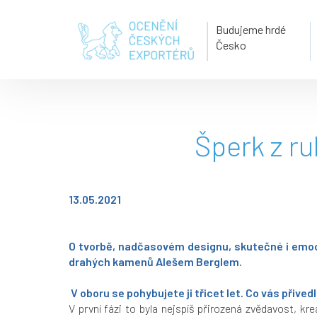
Budujeme hrdé
Česko
Šperk z ru
13.05.2021
O tvorbě, nadčasovém designu, skutečné i emoc
drahých kamenů Alešem Berglem.
V oboru se pohybujete ji třicet let. Co vás přivedl
V první fázi to byla nejspíš přirozená zvědavost, k