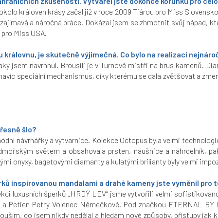
aničních zkušeností. Vytvářel jste dokonce korunku pro celosv
kolo královen krásy začal již v roce 2009 Tiárou pro Miss Slovensko,
i zajímavá a náročná práce. Dokázal jsem se zhmotnit svůj nápad, kt
 pro Miss USA.
 královnu, je skutečně výjimečná. Co bylo na realizaci nejnáro
aký jsem navrhnul. Brousili je v Turnově mistři na brus kamenů. Dia
em navíc speciální mechanismus, díky kterému se dala zvětšovat a z
přesně šlo?
dní návrhářky a výtvarnice. Kolekce Octopus byla velmi technologic
odmořským světem a obsahovala prsten, náušnice a náhrdelník, pak
nými onyxy, bagetovými diamanty a kulatými brilianty byly velmi impo
rků inspirovanou mandalami a drahé kameny jste vyměnil pro ten
ekci luxusních šperků „HRDÝ LEV“ jsme vytvořili velmi sofistikovan
 La Petien Petry Volenec Němečkové. Pod značkou ETERNAL BY H
ouším, co jsem nikdy nedělal a hledám nové způsoby, přístupy jak k 