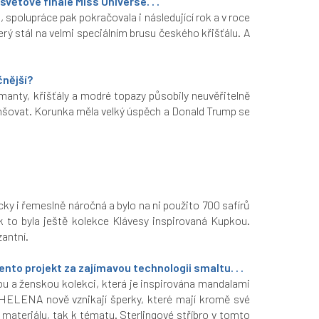
ětové finále Miss Universe. . .
 spolupráce pak pokračovala i následující rok a v roce
erý stál na velmi speciálním brusu českého křišťálu. A
čnější?
manty, křišťály a modré topazy působily neuvěřitelně
menšovat. Korunka měla velký úspěch a Donald Trump se
ky i řemeslně náročná a bylo na ni použito 700 safírů
 to byla ještě kolekce Klávesy inspirovaná Kupkou.
zantní.
to projekt za zajímavou technologii smaltu. . .
ou a ženskou kolekci, která je inspirována mandalami
ELENA nově vznikají šperky, které mají kromě své
materiálu, tak k tématu. Sterlingové stříbro v tomto