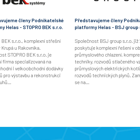
vujeme členy Podnikatelské
Představujeme členy Podnik
my Helas - STOPRO BEK s.r.o.
platformy Helas - BSJ group s
EK s.r.o., komplexní střešní
Společnost BSJ group s.r.o. již 
 Krupá u Rakovníka.
poskytuje komplexní řešení v ob
ost STOPRO BEK s.r.o. je
průmyslového chlazení, kompr
 firma specializovaná na
techniky, rozvodů stlačeného v
hodní i velkoobchodní dodávky
průmyslových elektrických kotl
ů pro výstavbu a rekonstrukci
rozvodů technických plynů. Za
uhů...
se na...