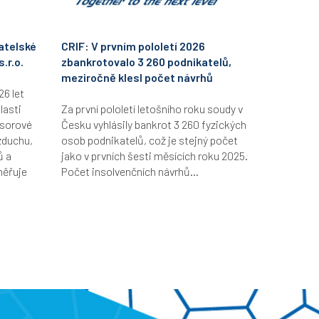
atelské
CRIF: V prvním pololetí 2026
.r.o.
zbankrotovalo 3 260 podnikatelů,
meziročně klesl počet návrhů
26 let
lasti
Za první pololetí letošního roku soudy v
esorové
Česku vyhlásily bankrot 3 260 fyzických
zduchu,
osob podnikatelů, což je stejný počet
ů a
jako v prvních šesti měsících roku 2025.
měřuje
Počet insolvenčních návrhů...