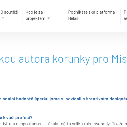
O soutěži
Kdo je za
Podnikatelská platforma
P
projektem
Helas
a
kou autora korunky pro Mi
ionální hodnotě šperku jsme si povídali s kreativním desi
o k vaší profesi?
reativita a nespoutanost. Lákala mě ta veliká míra svobody. To, že 