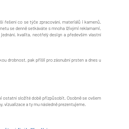
ší řešení co se týče zpracování, materiálů i kamenů.
ternetu se denně setkáváte s mnoha lživými reklamami,
ednání, kvalita, neotřelý design a především vlastní
kou drobnost, pak přišli pro zásnubní prsten a dnes u
hni ostatní složité době přizpůsobit. Osobně se ovšem
y, vizualizace a ty mu následně prezentujeme.