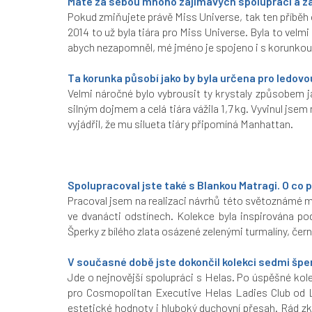
Máte za sebou mnoho zajímavých spoluprací a zahr
Pokud zmiňujete právě Miss Universe, tak ten příběh o
2014 to už byla tiára pro Miss Universe. Byla to velm
abych nezapomněl, mé jméno je spojeno i s korunkou
Ta korunka působí jako by byla určena pro ledovou
Velmi náročné bylo vybrousit ty krystaly způsobem j
silným dojmem a celá tiára vážila 1,7 kg. Vyvinul js
vyjádřil, že mu silueta tiáry připomíná Manhattan.
Spolupracoval jste také s Blankou Matragi. O co 
Pracoval jsem na realizaci návrhů této světoznámé mó
ve dvanácti odstínech. Kolekce byla inspirována p
Šperky z bílého zlata osázené zelenými turmalíny, čer
V současné době jste dokončil kolekci sedmi špe
Jde o nejnovější spolupráci s Helas. Po úspěšné kol
pro Cosmopolitan Executive Helas Ladies Club od
estetické hodnoty i hluboký duchovní přesah. Rád zk