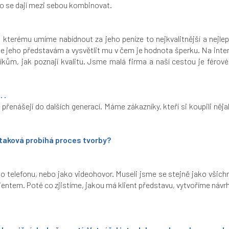
co se dají mezi sebou kombinovat.
 kterému umíme nabídnout za jeho peníze to nejkvalitnější a nejlep
t se jeho představám a vysvětlit mu v čem je hodnota šperku. Na in
kům, jak poznají kvalitu. Jsme malá firma a naší cestou je férové j
 .
enášejí do dalších generací. Máme zákazníky, kteří si koupili něja
 taková probíhá proces tvorby?
po telefonu, nebo jako videohovor. Museli jsme se stejně jako všic
entem. Poté co zjistíme, jakou má klient představu, vytvoříme návrh