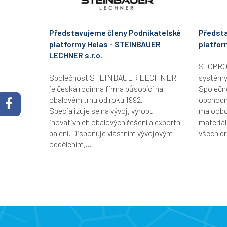
Představujeme členy Podnikatelské
Předsta
platformy Helas - STEINBAUER
platfor
LECHNER s.r.o.
STOPRO B
Společnost STEINBAUER LECHNER
systémy
je česká rodinná firma působící na
Společn
obalovém trhu od roku 1992.
obchodní
Specializuje se na vývoj, výrobu
maloobc
inovativních obalových řešení a exportní
materiál
balení. Disponuje vlastním vývojovým
všech dr
oddělením,...