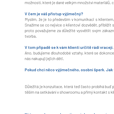
možností, které je dané velkým množství materiálů, 
V čem je váš přístup výjimečný?
Myslím, že je to především v komunikaci s klientem,
Snažíme se co nejvíce o klientovi dozvědět, přiblíži
proto považujeme za důležité vysvětlit svým zákazní
tvorba.
V tom případě se k vám klienti určitě rádi vracejí. .
Ano, budujeme dlouhodobé vztahy, které se dokonce př
nás nakupují jejich děti.
Pokud chci něco výjimečného, osobní šperk. Jak
Důležitá je konzultace, která teď často probíhá buď 
těším na setkávání v showroomu a přímý kontakt s kli