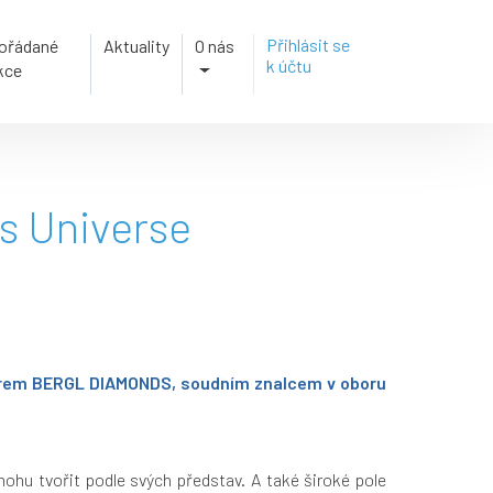
Přihlásit se
ořádané
Aktuality
O nás
k účtu
kce
ss Universe
gnérem BERGL DIAMONDS, soudním znalcem v oboru
mohu tvořit podle svých představ. A také široké pole