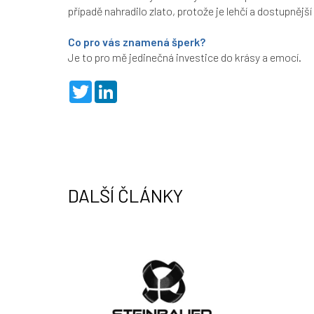
případě nahradilo zlato, protože je lehčí a dostupněj
Co pro vás znamená šperk?
Je to pro mě jedinečná investice do krásy a emocí.
T
L
w
i
i
n
t
k
t
e
e
d
r
I
n
DALŠÍ ČLÁNKY