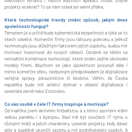
světových výrobců i našich vlastních aplikací. Dodat stejné
projekty vícekrát? To se nám stává jen velmi zřídka.
Které technologické trendy změní způsob, jakým dnes
společnosti fungují?
Tématem je a určitě bude kybernetická bezpečnost a týká se to
všech odvětví. Komerční firmy jsou tahouny pokroku a jelikož
technologie jsou důležitým faktorem jejich úspěchu, budou mít
motivaci investovat do nových oblastí. Osobně se těším na
netradiční kombinace technologií, které změní zažité obchodní
modely firem. Abychom se jako společnost posunuli dále i
mimo komerční sféru, nezbytným předpokladem je digitalizace
veřejné správy, zdravotnictví či školství. Věřím, že Česká
republika bude mít ambici dohnat v oblasti digitalizace i
severské země nebo Estonsko.
Co vás osobě v čele IT firmy inspiruje a motivuje?
Od malička jsem aktivním fotbalistou a s tímto sportem vidím
velkou paralelu i v byznysu. Baví mě být součástí IT týmu s
různými hráči a jejich charaktery, uzavírat projekty, tedy dávat
góly a úspěšně ukončit sezónu a mít podnikatelský úspěch. A