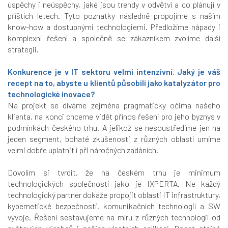
úspěchy i neúspěchy, jaké jsou trendy v odvětví a co plánují v
příštích letech. Tyto poznatky následně propojíme s naším
know-how a dostupnými technologiemi. Předložíme nápady i
komplexní řešení a společně se zákazníkem zvolíme další
strategii.
Konkurence je v IT sektoru velmi intenzivní. Jaký je váš
recept na to, abyste u klientů působili jako katalyzátor pro
technologické inovace?
Na projekt se díváme zejména pragmaticky očima našeho
klienta, na konci chceme vidět přínos řešení pro jeho byznys v
podmínkách českého trhu. A jelikož se nesoustředíme jen na
jeden segment, bohaté zkušenosti z různých oblastí umíme
velmi dobře uplatnit i při náročných zadáních.
Dovolím si tvrdit, že na českém trhu je minimum
technologických společností jako je
IXPERTA
. Ne každý
technologický partner dokáže propojit oblasti IT infrastruktury,
kybernetické bezpečnosti, komunikačních technologií a SW
vývoje. Řešení sestavujeme na míru z různých technologií od