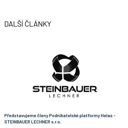
e
d
r
I
n
DALŠÍ ČLÁNKY
Představujeme členy Podnikatelské platformy Helas -
STEINBAUER LECHNER s.r.o.