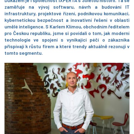
Důkazem je i společnost IXPERTA s 30letou historií. Ta se
zaměřuje na vývoj softwaru, návrh a budování IT
infrastruktury, projektové řízení, podnikovou komunikaci,
kybernetickou bezpečnost a inovativní řešení v oblasti
umělé inteligence. S Karlem Klímou, obchodním ředitelem
pro Českou republiku, jsme si povídali o tom, jak moderní
technologie ve spojení s vynikající péčí o zákazníka
přispívají k růstu firem a které trendy aktuálně rezonují v
tomto segmentu.