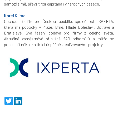
samozřejmě, převzít roli kapitána i v náročných časech.
Karel Klíma
Obchodní ředitel pro Českou republiku společnosti IXPERTA,
která má pobočky v Praze, Brně, Mladé Boleslavi, Ostravě a
Bratislavě. Svá řešení dodává pro firmy z celého světa.
Aktuálně zaměstnává přibližně 240 odborníků a může se
pochlubit několika tisíci úspěšně zrealizovanými projekty.
T
L
w
i
i
n
t
k
t
e