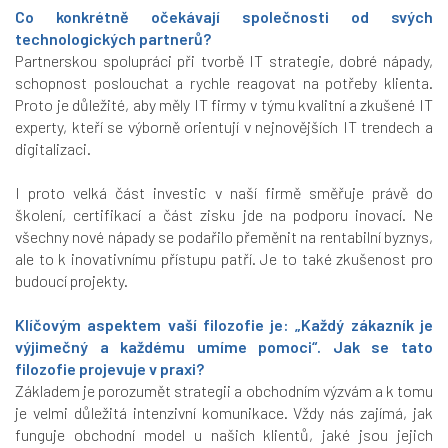
Co konkrétně očekávají společnosti od svých
technologických partnerů?
Partnerskou spolupráci při tvorbě IT strategie, dobré nápady,
schopnost poslouchat a rychle reagovat na potřeby klienta.
Proto je důležité, aby měly IT firmy v týmu kvalitní a zkušené IT
experty, kteří se výborně orientují v nejnovějších IT trendech a
digitalizaci.
I proto velká část investic v naší firmě směřuje právě do
školení, certifikací a část zisku jde na podporu inovací. Ne
všechny nové nápady se podařilo přeměnit na rentabilní byznys,
ale to k inovativnímu přístupu patří. Je to také zkušenost pro
budoucí projekty.
Klíčovým aspektem vaší filozofie je: „Každý zákazník je
výjimečný a každému umíme pomoci“. Jak se tato
filozofie projevuje v praxi?
Základem je porozumět strategii a obchodním výzvám a k tomu
je velmi důležitá intenzivní komunikace. Vždy nás zajímá, jak
funguje obchodní model u našich klientů, jaké jsou jejich