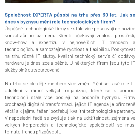
Společnost
IXPERTA
působí na trhu přes 30 let. Jak se
dnes v byznysu mění role technologických firem?
Úspěšné technologické firmy se stále více posouvají do pozice
konzultačního partnera. Klienti očekávají znalost prostředí,
know-how a expertízu v nejnovějších IT trendech a
technologiích, a samozřejmě rychlost a flexibilitu. Poskytovat
na trhu různé IT služby, kvalitní technický servis či dodávky
hardwaru je dnes zcela běžné. U některých firem jsou tyto IT
služby plně outsourcované.
Na trhu se ale děje mnohem více změn. Mění se také role IT
oddělení v rámci velkých organizací, které se s pomocí
technologií stále více podílejí na podpoře byznysu. Firmy
procházejí digitální transformací, jejich IT agenda je přirozeně
větší a k jejímu řešení potřebují kvalitní technologické partnery.
V neposlední řadě se zvyšuje tlak na udržitelnost, zejména ve
velkých korporacích a technologické společnosti se musí
tomuto trendu přizpůsobit.