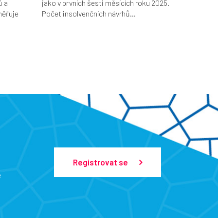
ů a
jako v prvních šesti měsících roku 2025.
měřuje
Počet insolvenčních návrhů...
Registrovat se
e