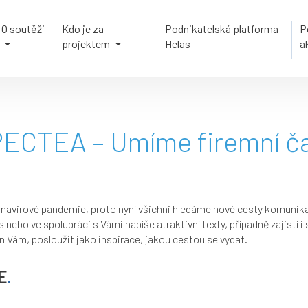
O soutěži
Kdo je za
Podnikatelská platforma
P
projektem
Helas
a
ECTEA – Umíme firemní ča
avirové pandemie, proto nyní všichni hledáme nové cesty komunikac
s nebo ve spolupráci s Vámi napíše atraktivní texty, případně zajistí i
 Vám, posloužit jako inspirace, jakou cestou se vydat.
E
.