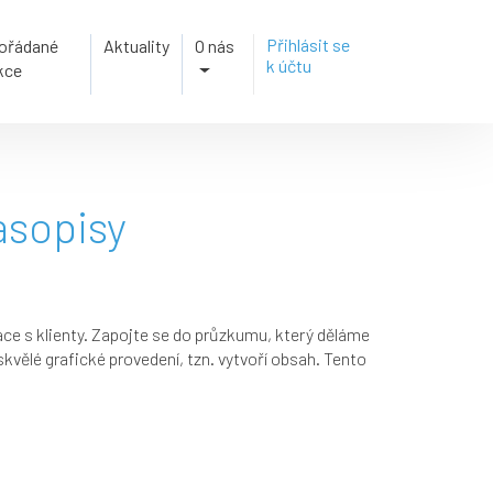
Přihlásit se
ořádané
Aktuality
O nás
k účtu
kce
sopisy
e s klienty. Zapojte se do průzkumu, který děláme
 skvělé grafické provedení, tzn. vytvoří obsah. Tento