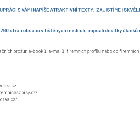
UPRÁCI S VÁMI
NAPÍŠE ATRAKTIVNÍ TEXTY. ZAJISTÍME I SKVĚ
2 760 stran obsahu v tištěných médiích, napsali desítky článků n
čních brožur, e-booků, e-mailů, firemních profilů nebo do firemníc
ctea.cz
remnicasopisy.cz/
ctea.cz/