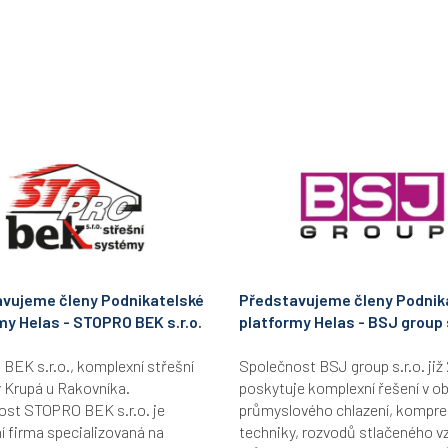
vujeme členy Podnikatelské
Představujeme členy Podnik
my Helas - STOPRO BEK s.r.o.
platformy Helas - BSJ group s
EK s.r.o., komplexní střešní
Společnost BSJ group s.r.o. již 
 Krupá u Rakovníka.
poskytuje komplexní řešení v ob
ost STOPRO BEK s.r.o. je
průmyslového chlazení, kompr
 firma specializovaná na
techniky, rozvodů stlačeného v