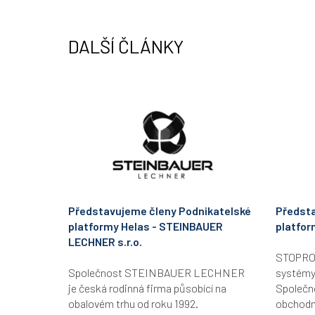
r
I
n
DALŠÍ ČLÁNKY
Představujeme členy Podnikatelské
Předsta
platformy Helas - STEINBAUER
platfor
LECHNER s.r.o.
STOPRO B
Společnost STEINBAUER LECHNER
systémy
je česká rodinná firma působící na
Společn
obalovém trhu od roku 1992.
obchodní