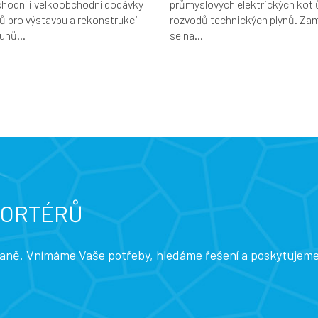
hodní i velkoobchodní dodávky
průmyslových elektrických kotl
ů pro výstavbu a rekonstrukci
rozvodů technických plynů. Za
uhů...
se na...
PORTÉRŮ
traně. Vnímáme Vaše potřeby, hledáme řešení a poskytujem