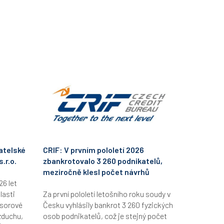
atelské
CRIF: V prvním pololetí 2026
.r.o.
zbankrotovalo 3 260 podnikatelů,
meziročně klesl počet návrhů
26 let
lasti
Za první pololetí letošního roku soudy v
esorové
Česku vyhlásily bankrot 3 260 fyzických
zduchu,
osob podnikatelů, což je stejný počet