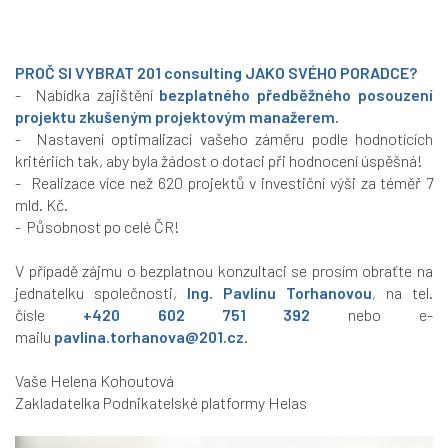
PROČ SI VYBRAT
201 consulting
JAKO SVÉHO PORADCE?
- Nabídka zajištění
bezplatného předběžného posouzení
projektu
zkušeným projektovým manažerem.
- Nastavení optimalizací vašeho záměru podle hodnotících
kritériích tak, aby byla žádost o dotaci při hodnocení úspěšná!
- Realizace více než 620 projektů v investiční výši za téměř 7
mld. Kč.
- Působnost po celé ČR!
V případě zájmu o bezplatnou konzultaci se prosím obraťte na
jednatelku společnosti,
Ing. Pavlínu Torhanovou
, na tel.
čísle
+420 602 751 392
nebo e-
mailu
pavlina.torhanova@201.cz
.
Vaše Helena Kohoutová
Zakladatelka Podnikatelské platformy Helas