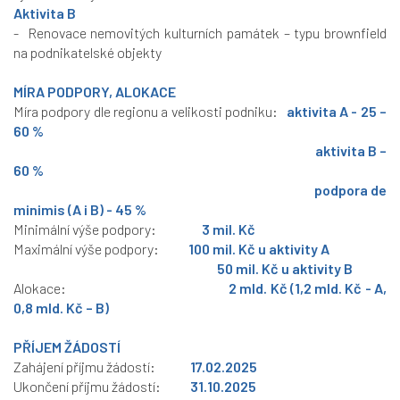
Aktivita B
- Renovace nemovitých kulturních památek – typu brownfield
na podnikatelské objekty
MÍRA PODPORY, ALOKACE
Míra podpory dle regionu a velikosti podniku:
aktivita A - 25 –
60 %
aktivita B –
60 %
podpora de
minimis (A i B) - 45 %
Minimální výše podpory:
3 mil. Kč
Maximální výše podpory:
100 mil.
Kč u aktivity A
50 mil. Kč u aktivity B
Alokace:
2 mld. Kč (1,2 mld. Kč - A,
0,8 mld. Kč – B)
PŘÍJEM ŽÁDOSTÍ
Zahájení příjmu žádostí:
17.02.2025
Ukončení příjmu žádostí:
31.10.2025