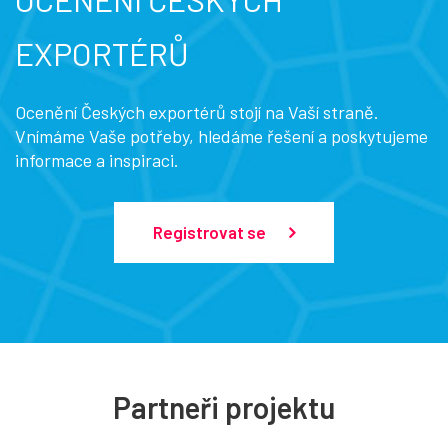
EXPORTÉRŮ
Ocenění Českých exportérů stojí na Vaší straně.
Vnímáme Vaše potřeby, hledáme řešení a poskytujeme
informace a inspiraci.
Registrovat se
Partneři projektu