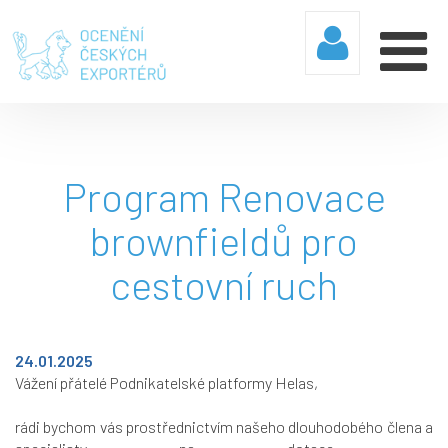
Program Renovace
brownfieldů pro
cestovní ruch
24.01.2025
Vážení přátelé Podnikatelské platformy Helas,
rádi bychom vás prostřednictvím našeho dlouhodobého člena a