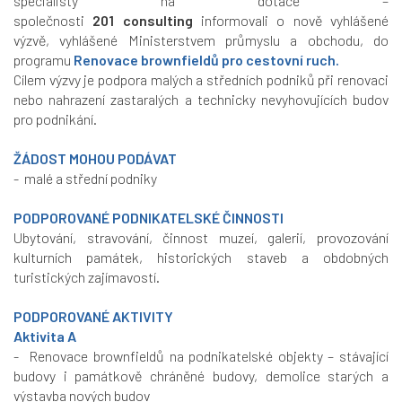
specialisty na dotace –
společnosti
201 consulting
informovali o nově vyhlášené
výzvě, vyhlášené Ministerstvem průmyslu a obchodu, do
programu
Renovace brownfieldů pro cestovní ruch.
Cílem výzvy je podpora malých a středních podniků při renovaci
nebo nahrazení zastaralých a technicky nevyhovujících budov
pro podnikání.
ŽÁDOST MOHOU PODÁVAT
- malé a střední podniky
PODPOROVANÉ PODNIKATELSKÉ ČINNOSTI
Ubytování, stravování, činnost muzeí, galerií, provozování
kulturních památek, historických staveb a obdobných
turistických zajímavostí.
PODPOROVANÉ AKTIVITY
Aktivita A
- Renovace brownfieldů na podnikatelské objekty – stávající
budovy i památkově chráněné budovy, demolice starých a
výstavba nových budov