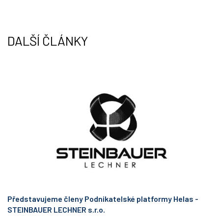
e
d
r
I
n
DALŠÍ ČLÁNKY
Představujeme členy Podnikatelské platformy Helas -
STEINBAUER LECHNER s.r.o.