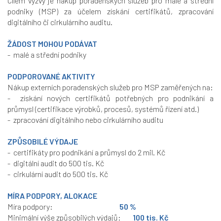
Cílem výzvy je nákup poradenských služeb pro malé a střední
podniky (MSP) za účelem získání certifikátů, zpracování
digitálního či cirkulárního auditu.
ŽÁDOST MOHOU PODÁVAT
- malé a střední podniky
PODPOROVANÉ AKTIVITY
Nákup externích poradenských služeb pro MSP zaměřených na:
- získání nových certifikátů potřebných pro podnikání a
průmysl (certifikace výrobků, procesů, systémů řízení atd.)
- zpracování digitálního nebo cirkulárního auditu
ZPŮSOBILÉ VÝDAJE
- certifikáty pro podnikání a průmysl do 2 mil. Kč
- digitální audit do 500 tis. Kč
- cirkulární audit do 500 tis. Kč
MÍRA PODPORY, ALOKACE
Míra podpory:
50 %
Minimální výše způsobilých výdajů:
100 tis. Kč