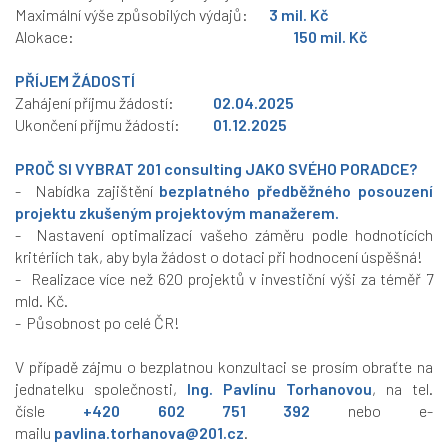
Maximální výše způsobilých výdajů:
3 mil.
Kč
Alokace:
150 mil. Kč
PŘÍJEM ŽÁDOSTÍ
Zahájení příjmu žádostí:
02.04.2025
Ukončení příjmu žádostí:
01.12.2025
PROČ SI VYBRAT
201 consulting
JAKO SVÉHO PORADCE?
- Nabídka zajištění
bezplatného předběžného posouzení
projektu
zkušeným projektovým manažerem.
- Nastavení optimalizací vašeho záměru podle hodnotících
kritériích tak, aby byla žádost o dotaci při hodnocení úspěšná!
- Realizace více než 620 projektů v investiční výši za téměř 7
mld. Kč.
- Působnost po celé ČR!
V případě zájmu o bezplatnou konzultaci se prosím obraťte na
jednatelku společnosti,
Ing. Pavlínu Torhanovou
, na tel.
čísle
+420 602 751 392
nebo e-
mailu
pavlina.torhanova@201.cz
.