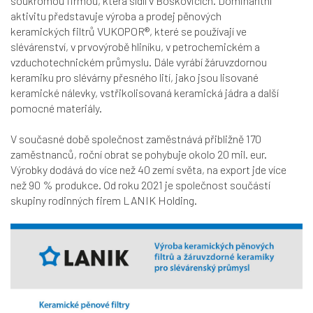
soukromou firmou, která sídlí v Boskovicích. Dominantní
aktivitu představuje výroba a prodej pěnových
keramických filtrů VUKOPOR®, které se používají ve
slévárenství, v prvovýrobě hliníku, v petrochemickém a
vzduchotechnickém průmyslu. Dále vyrábí žáruvzdornou
keramiku pro slévárny přesného lití, jako jsou lisované
keramické nálevky, vstřikolisovaná keramická jádra a další
pomocné materiály.
V současné době společnost zaměstnává přibližně 170
zaměstnanců, roční obrat se pohybuje okolo 20 mil. eur.
Výrobky dodává do více než 40 zemí světa, na export jde více
než 90 % produkce. Od roku 2021 je společnost součástí
skupiny rodinných firem LANIK Holding.