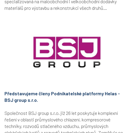
specializovaná na maloobchodní i velkoobchodní dodávky
materiálů pro výstavbu a rekonstrukci všech druhů...
Představujeme členy Podnikatelské platformy Helas -
BSJ group s.r.o.
Společnost BSJ group s.r.o. již 26 let poskytuje komplexní
řešení v oblasti průmyslového chlazení, kompresorové
techniky, rozvodů stlačeného vzduchu, průmyslových
elektrických kotlů a rozvodů technických plynů. Zaměřuje se