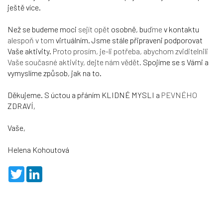
ještě více.
Než se budeme moci
sejít opět
osobně, bu
ďme
v kontaktu
alespoň v tom
vir
t
uálním. Jsme stále připraveni podporovat
Vaše aktivity.
Proto prosím, je-li potřeba, abychom zviditelnili
Vaše současné aktivity, dejte nám vědět.
Spojíme se s Vámi a
vymyslíme způsob, jak na to.
Děkujeme. S úctou a přáním KLIDNÉ MYSLI a
PEVNÉHO
ZDRAVÍ,
Vaše,
Helena Kohoutová
T
L
w
i
i
n
t
k
t
e
e
d
r
I