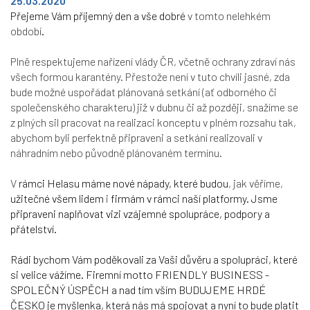
25.03.2020
Přejeme Vám příjemný den a vše dobré
v tomto nelehkém
období
.
Plně respektujeme nařízení vlády ČR, včetně ochrany zdraví nás
všech formou karantény. Přestože není v tuto chvíli jasné, zda
bude možné uspořádat plánovaná setkání (ať odborného či
společenského charakteru) již v dubnu či až později, snažíme se
z plných sil pracovat na realizaci konceptu v plném rozsahu tak,
abychom byli perfektně připraveni a setkání realizovali v
náhradním nebo původně plánovaném termínu.
V
rámci Helasu máme nové nápady, které budou
, jak věříme,
užitečné všem lidem
i
firmám v rámci naší platformy. Jsme
připraveni naplňovat vizi vzájemné spolupráce, podpory a
přátelství.
Rádi bychom Vám poděkovali za Vaši důvěru a spolupráci, které
si velice vážíme. Firemní motto FRIENDLY BUSINESS -
SPOLEČNÝ ÚSPĚCH a nad tím vším BUDUJEME HRDÉ
ČESKO je myšlenka, která nás má spojovat a nyní to bude platit