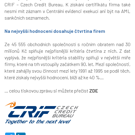
CRIF – Czech Credit Bureau. K získání certifikátu firma také
nesmí mít záznam v Centrální evidenci exekucí ani být na AML
sankčních seznamech.
Na nejvyšší hodnocení dosahuje čtvrtina firem
Ze 45 555 obchodních společností s ročním obratem nad 30
milionů Kč splňuje nejpřísnější kritéria čtvrtina z nich. Z dat
vyplývá, že nejpřísnější kritéria stability splňují v největší míře
firmy, které na trh vstoupily začátkem 90. let. Mezi společnosti,
které zahájily svou činnost mezi lety 1991 až 1995 se podíl těch,
které získaly nejvyšší hodnocení, blíží až ke 40 %...
... celou tiskovou zprávu si můžete přečíst
ZDE
T
L