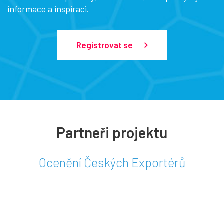
informace a inspiraci.
Registrovat se
Partneři projektu
Ocenění Českých Exportérů