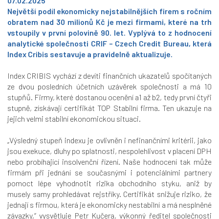
07.02.2025
Největší podíl ekonomicky nejstabilnějších firem s ročním
obratem nad 30 milionů Kč je mezi firmami, které na trh
vstoupily v první polovině 90. let. Vyplývá to z hodnocení
analytické společnosti CRIF – Czech Credit Bureau, která
Index Cribis sestavuje a pravidelně aktualizuje.
Index CRIBIS vychází z devíti finančních ukazatelů spočítaných
ze dvou posledních účetních uzávěrek společnosti a má 10
stupňů. Firmy, které dostanou ocenění a1 až b2, tedy první čtyři
stupně, získávají certifikát TOP Stabilní firma. Ten ukazuje na
jejich velmi stabilní ekonomickou situaci.
„Výsledný stupeň indexu je ovlivněn i nefinančními kritérii, jako
jsou exekuce, dluhy po splatnosti, nespolehlivost v placení DPH
nebo probíhající insolvenční řízení. Naše hodnocení tak může
firmám při jednání se současnými i potenciálními partnery
pomoct lépe vyhodnotit rizika obchodního styku, aniž by
musely samy prohledávat rejstříky. Certifikát snižuje riziko, že
jednají s firmou, která je ekonomicky nestabilní a má nesplněné
závazky,“
vysvětluje Petr Kučera, výkonný ředitel společnosti