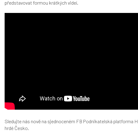
představovat formou krátkých videí.
Sledujte nás nově na sjednoceném
FB Podnikatelská platforma H
hrdé Česko.