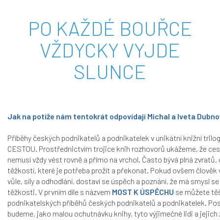
PO KAŽDÉ BOUŘCE
VŽDYCKY VYJDE
SLUNCE
Jak na potíže nám tentokrát odpovídají Michal a Iveta Dubnovi
Příběhy českých podnikatelů a podnikatelek v unikátní knižní tri
CESTOU. Prostřednictvím trojice knih rozhovorů ukážeme, že ce
nemusí vždy vést rovně a přímo na vrchol. Často bývá plná zvratů,
těžkostí, které je potřeba prožít a překonat. Pokud ovšem člověk 
vůle, síly a odhodlání, dostaví se úspěch a poznání, že má smysl s
těžkosti. V prvním díle s názvem
MOST K ÚSPĚCHU
se můžete těš
podnikatelských příběhů českých podnikatelů a podnikatelek. P
budeme, jako malou ochutnávku knihy, tyto výjimečné lidi a jejich 