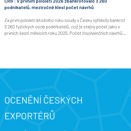
CRIF: V prvním pololetí 2026 zbankrotovalo 3 260
podnikatelů, meziročně klesl počet návrhů
Za první pololetí letošního roku soudy v Česku vyhlásily bankrot
3 260 fyzických osob podnikatelů, což je stejný počet jako v
prvních šesti měsících roku 2025. Počet insolvenčních návrhů...
OCENĚNÍ ČESKÝCH
EXPORTÉRŮ