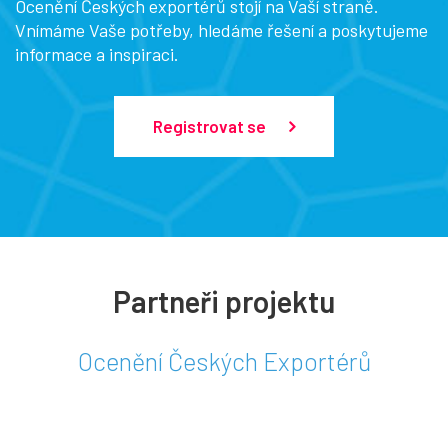
Ocenění Českých exportérů stojí na Vaší straně.
Vnímáme Vaše potřeby, hledáme řešení a poskytujeme
informace a inspiraci.
Registrovat se
Partneři projektu
Ocenění Českých Exportérů