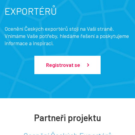
EXPORTÉRŮ
Ocenění Českých exportérů stojí na Vaší straně.
Vnímáme Vaše potřeby, hledáme řešení a poskytujeme
informace a inspiraci.
Registrovat se
Partneři projektu