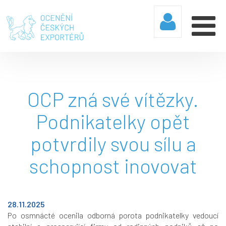
OCP zná své vítězky.
Podnikatelky opět
potvrdily svou sílu a
schopnost inovovat
28.11.2025
Po osmnácté ocenila odborná porota podnikatelky vedoucí