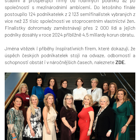
stabilní a prosperující firmy od rodinných podniků až po
společnosti s mezinárodními ambicemi. Do letošního finále
postoupilo 124 podnikatelek z 2 123 semifinalistek vybraných z
více než 23 tisíc společností ve stoprocentním vlastnictví žen.
Finalistky dohromady zaměstnávají přes 2 000 lidí a jejich
podniky dosáhly v roce 2024 přibližně 4,5 miliardy korun obratu.
Jména vítězek i příběhy inspirativních firem, které dokazují, že
úspěch českých podnikatelek stojí na odvaze, odbornosti a
schopnosti obstát i v náročnějších časech, naleznete
ZDE
.