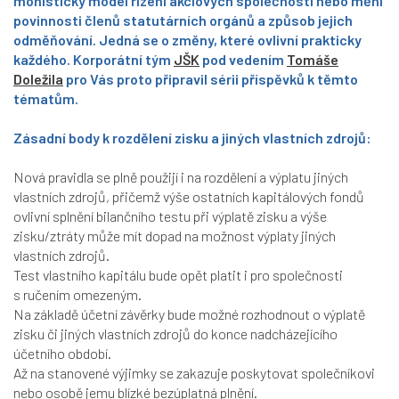
monistický model řízení akciových společností nebo mění
povinnosti členů statutárních orgánů a způsob jejich
odměňování. Jedná se o změny, které ovlivní prakticky
každého. Korporátní tým
JŠK
pod vedením
Tomáše
Doležila
pro Vás proto připravil sérii příspěvků k těmto
tématům.
Zásadní body k rozdělení zisku a jiných vlastních zdrojů:
Nová pravidla se plně použijí i na rozdělení a výplatu jiných
vlastních zdrojů, přičemž výše ostatních kapitálových fondů
ovlivní splnění bilančního testu při výplatě zisku a výše
zisku/ztráty může mít dopad na možnost výplaty jiných
vlastních zdrojů.
Test vlastního kapitálu bude opět platit i pro společnosti
s ručením omezeným.
Na základě účetní závěrky bude možné rozhodnout o výplatě
zisku či jiných vlastních zdrojů do konce nadcházejícího
účetního období.
Až na stanovené výjimky se zakazuje poskytovat společníkovi
nebo osobě jemu blízké bezúplatná plnění.