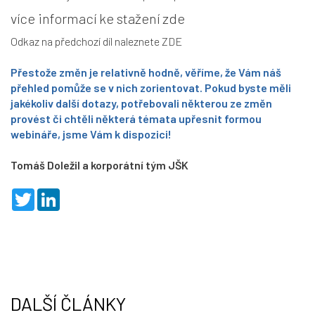
více informací ke stažení zde
Odkaz na předchozí díl naleznete
ZDE
Přestože změn je relativně hodně, věříme, že Vám náš
přehled pomůže se v nich zorientovat. Pokud byste měli
jakékoliv další dotazy, potřebovali některou ze změn
provést či chtěli některá témata upřesnit formou
webináře, jsme Vám k dispozici!
Tomáš Doležil a korporátní tým JŠK
T
L
w
i
i
n
t
k
t
e
e
d
r
I
n
DALŠÍ ČLÁNKY