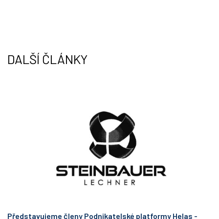
t
k
t
e
e
d
r
I
n
DALŠÍ ČLÁNKY
Představujeme členy Podnikatelské platformy Helas -