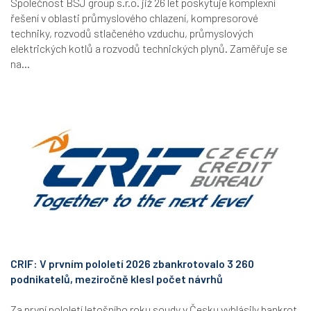
Společnost BSJ group s.r.o. již 26 let poskytuje komplexní
řešení v oblasti průmyslového chlazení, kompresorové
techniky, rozvodů stlačeného vzduchu, průmyslových
elektrických kotlů a rozvodů technických plynů. Zaměřuje se
na...
CRIF: V prvním pololetí 2026 zbankrotovalo 3 260
podnikatelů, meziročně klesl počet návrhů
Za první pololetí letošního roku soudy v Česku vyhlásily bankrot