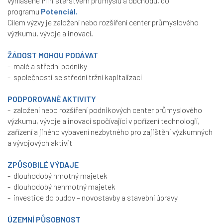
vyhlášené Ministerstvem průmyslu a obchodu, do
programu
Potenciál.
Cílem výzvy je založení nebo rozšíření center průmyslového
výzkumu, vývoje a inovací.
ŽÁDOST MOHOU PODÁVAT
- malé a střední podniky
- společnosti se střední tržní kapitalizací
PODPOROVANÉ AKTIVITY
- založení nebo rozšíření podnikových center průmyslového
výzkumu, vývoje a inovací spočívající v pořízení technologií,
zařízení a jiného vybavení nezbytného pro zajištění výzkumných
a vývojových aktivit
ZPŮSOBILÉ VÝDAJE
- dlouhodobý hmotný majetek
- dlouhodobý nehmotný majetek
- investice do budov – novostavby a stavební úpravy
ÚZEMNÍ PŮSOBNOST