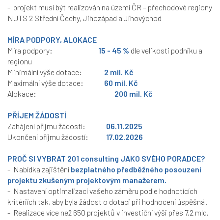
- projekt musí být realizován na území ČR – přechodové regiony
NUTS 2 Střední Čechy, Jihozápad a Jihovýchod
MÍRA PODPORY, ALOKACE
Míra podpory:
15 - 45 %
dle velikosti podniku a
regionu
Minimální výše dotace:
2 mil. Kč
Maximální výše dotace:
60 mil.
Kč
Alokace:
200 mil. Kč
PŘÍJEM ŽÁDOSTÍ
Zahájení příjmu žádostí:
06.11.2025
Ukončení příjmu žádostí:
17.02.2026
PROČ SI VYBRAT
201 consulting
JAKO SVÉHO PORADCE?
- Nabídka zajištění
bezplatného předběžného posouzení
projektu
zkušeným projektovým manažerem.
- Nastavení optimalizací vašeho záměru podle hodnotících
kritériích tak, aby byla žádost o dotaci při hodnocení úspěšná!
- Realizace více než 650 projektů v investiční výši přes 7,2 mld.