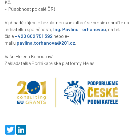
Kč.
- Působnost po celé ČR!
V případě zájmu o bezplatnou konzultaci se prosím obraťte na
jednatelku společnosti,
Ing. Pavlínu Torhanovou
, na tel.
čísle
+420 602 751 392
nebo e-
mailu
pavlina.torhanova@201.cz
.
Vaše Helena Kohoutová
Zakladatelka Podnikatelské platformy Helas
T
L
w
i
i
n