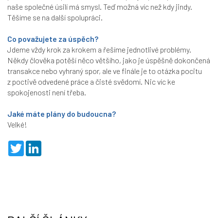
naše společné úsilí má smysl. Teď možná víc než kdy jindy.
Těšíme se na další spolupráci.
Co považujete za úspěch?
Jdeme vždy krok za krokem a řešíme jednotlivé problémy.
Někdy člověka potěší něco většího, jako je úspěšně dokončená
transakce nebo vyhraný spor, ale ve finále je to otázka pocitu
z poctivě odvedené práce a čisté svědomí. Nic víc ke
spokojenosti není třeba.
Jaké máte plány do budoucna?
Velké!
T
L
w
i
i
n
t
k
t
e
e
d
r
I
n