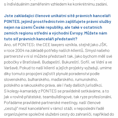
s individuálním zaměřením vzhledem ke konkrétnímu zadání.
Jste zakládající členové unikátní sítě právních kanceláří
PONTES, jejímž prostřednictvím zajišťujete právní služby
nejen na území České republiky, ale také v ostatních
zemích regionu střední a východní Evropy. Můžete nám
tuto síť právních kanceláří představit?
Ano, síť PONTES: the CEE lawyers vznikla, stejně jako JŠK,
v roce 2004 na základě potřeby našich klientů. Smysl našeho
partnerství v ní si můžete představit tak, jako bychom měli své
pobočky v Bratislavě, Budapešti, Bukurešti, Sofii, ve Vídni a ve
Varšavě. Pokud to naši klienti a jejich projekty vyžadují, umíme
díky tomuto propojení zajistit plynulé poradenství podle
slovenského, bulharského, maďarského, rumunského,
polského a rakouského práva, ale i řady dalších jurisdikcí.
S kolegy-kamarády z PONTES se pravidelně setkáváme, a to
jak v rovině přátelské, teambuildingové, tak ryze profesionální.
Pořádáme pravidelné partnerské meetingy, naši členové
„cestují“ mezi kancelářemi v rámci stáží, v neposlední řadě
organizujeme společné služební cesty do zahraničí, například do