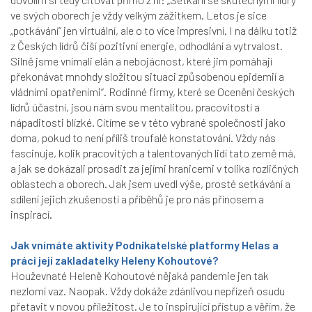
ve svých oborech je vždy velkým zážitkem. Letos je sice
„potkávání“ jen virtuální, ale o to více impresivní. I na dálku totiž
z Českých lídrů čiší pozitivní energie, odhodlání a vytrvalost.
Silně jsme vnímali elán a nebojácnost, které jim pomáhají
překonávat mnohdy složitou situaci způsobenou epidemií a
vládními opatřeními“. Rodinné firmy, které se Ocenění českých
lídrů účastní, jsou nám svou mentalitou, pracovitostí a
nápaditosti blízké. Cítíme se v této vybrané společnosti jako
doma, pokud to není příliš troufalé konstatování. Vždy nás
fascinuje, kolik pracovitých a talentovaných lidí tato země má,
a jak se dokázali prosadit za jejími hranicemi v tolika rozličných
oblastech a oborech. Jak jsem uvedl výše, prosté setkávání a
sdílení jejich zkušeností a příběhů je pro nás přínosem a
inspirací.
Jak vnímáte aktivity Podnikatelské platformy Helas a
práci její zakladatelky Heleny Kohoutové?
Houževnaté Heleně Kohoutové nějaká pandemie jen tak
nezlomí vaz. Naopak. Vždy dokáže zdánlivou nepřízeň osudu
přetavit v novou příležitost. Je to inspirující přístup a věřím, že