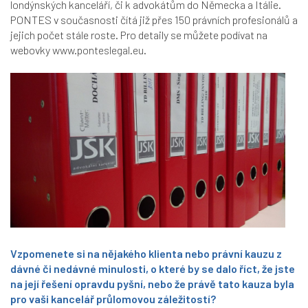
londýnských kanceláří, či k advokátům do Německa a Itálie.
PONTES v současnosti čítá již přes 150 právních profesionálů a
jejich počet stále roste. Pro detaily se můžete podívat na
webovky
www.ponteslegal.eu
.
Vzpomenete si na nějakého klienta nebo právní kauzu z
dávné či nedávné minulosti, o které by se dalo říct, že jste
na její řešení opravdu pyšní, nebo že právě tato kauza byla
pro vaši kancelář průlomovou záležitostí?