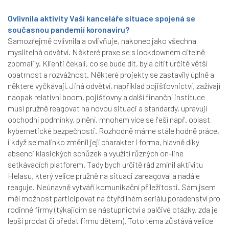
Ovlivnila aktivity Vaší kanceláře situace spojená se
současnou pandemií koronaviru?
Samozřejmě ovlivnila a ovlivňuje, nakonec jako všechna
myslitelná odvětví. Některé praxe se s lockdownem citelně
zpomalily. Klienti čekali, co se bude dít, byla cítit určitě větší
opatrnost a rozvážnost. Některé projekty se zastavily úplně a
některé vyčkávají. Jiná odvětví, například pojišťovnictví, zažívají
naopak relativní boom, pojišťovny a další finanční instituce
musí pružně reagovat na novou situaci a standardy, upravují
obchodní podmínky, plnění, mnohem více se řeší např. oblast
kybernetické bezpečnosti. Rozhodně máme stále hodně práce,
i když se malinko změnil její charakter i forma, hlavně díky
absenci klasických schůzek a využití různých on-line
setkávacích platforem. Tady bych určitě rád zmínil aktivitu
Helasu, který velice pružně na situaci zareagoval a nadále
reaguje. Neúnavně vytváří komunikační příležitosti. Sám jsem
měl možnost participovat na čtyřdílném seriálu poradenství pro
rodinné firmy (týkajícím se nástupnictví a palčivé otázky, zda je
lepší prodat či předat firmu dětem). Toto téma zůstává velice