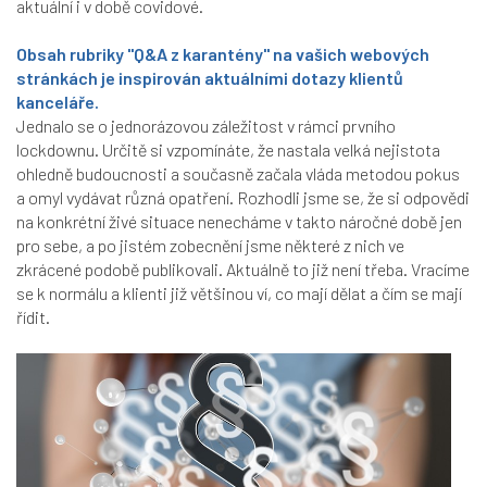
aktuální i v době covidové.
Obsah rubriky "Q&A z karantény" na vašich webových
stránkách je inspirován aktuálními dotazy klientů
kanceláře.
Jednalo se o jednorázovou záležitost v rámci prvního
lockdownu. Určitě si vzpomínáte, že nastala velká nejistota
ohledně budoucnosti a současně začala vláda metodou pokus
a omyl vydávat různá opatření. Rozhodli jsme se, že si odpovědi
na konkrétní živé situace nenecháme v takto náročné době jen
pro sebe, a po jistém zobecnění jsme některé z nich ve
zkrácené podobě publikovali. Aktuálně to již není třeba. Vracíme
se k normálu a klienti již většinou ví, co mají dělat a čím se mají
řídit.