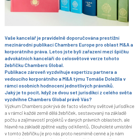
Vaše kancelář je pravidelně doporučována prestižní
mezinárodní publikací Chambers Europe pro oblast M&A a
korporátního práva. Letos jste byli zařazeni mezi špičku
advokátních kanceláří do celosvětové verze tohoto
žebříčku Chambers Global.
Publikace zároveň vyzdvihuje expertízu partnera a
vedoucího korporátního a M&A týmu Tomáše Doležila v
rámci osobních hodnocení jednotlivých právníků.
Jaký je to pocit, když ze dvou set jurisdikcí z celého světa
vyzdvihne Chambers Global právě Vás?
Výzkum Chambers pokrývá de facto všechny světové jurisdikce
a v rámci každé země dělá žebříček, sestavovaný na základě
počtu a zajímavosti projektů v daných právních oblastech, ale
hlavně na základě zpětné vazby od klientů. Dlouholeté umístění
v tomto žebříčku je pro nás proto nesmírně cenné a je nám