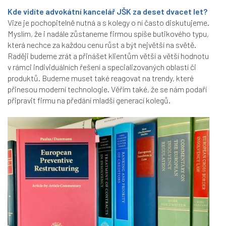
Kde vidíte advokátní kancelář JŠK za deset dvacet let?
Vize je pochopitelně nutná a s kolegy o ní často diskutujeme.
Myslím, že i nadále zůstaneme firmou spíše butikového typu,
která nechce za každou cenu růst a být největší na světě.
Raději budeme zrát a přinášet klientům větší a větší hodnotu
v rámci individuálních řešení a specializovaných oblastí či
produktů. Budeme muset také reagovat na trendy, které
přinesou moderní technologie. Věřím také, že se nám podaří
připravit firmu na předání mladší generací kolegů.