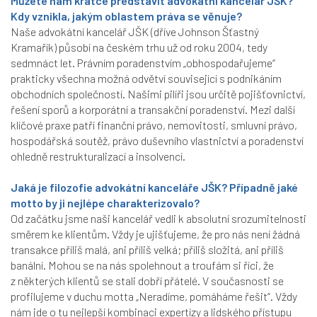
Můžete nám krátce představit advokátní kancelář JŠK?
Kdy vznikla, jakým oblastem práva se věnuje?
Naše advokátní kancelář JŠK (dříve Johnson Šťastný
Kramařík) působí na českém trhu už od roku 2004, tedy
sedmnáct let. Právním poradenstvím „obhospodařujeme“
prakticky všechna možná odvětví související s podnikáním
obchodních společností. Našimi pilíři jsou určitě pojišťovnictví,
řešení sporů a korporátní a transakční poradenství. Mezi další
klíčové praxe patří finanční právo, nemovitosti, smluvní právo,
hospodářská soutěž, právo duševního vlastnictví a poradenství
ohledně restrukturalizací a insolvencí.
Jaká je filozofie advokátní kanceláře JŠK? Případně jaké
motto by ji nejlépe charakterizovalo?
Od začátku jsme naši kancelář vedli k absolutní srozumitelnosti
směrem ke klientům. Vždy je ujišťujeme, že pro nás není žádná
transakce příliš malá, ani příliš velká; příliš složitá, ani příliš
banální. Mohou se na nás spolehnout a troufám si říci, že
z některých klientů se stali dobří přátelé. V současnosti se
profilujeme v duchu motta „Neradíme, pomáháme řešit“. Vždy
nám jde o tu nejlepší kombinaci expertízy a lidského přístupu