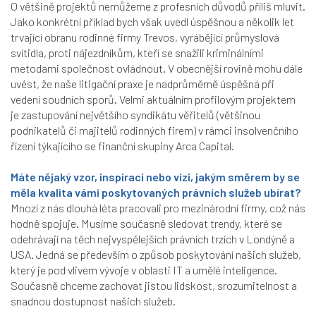
O většině projektů nemůžeme z profesních důvodů příliš mluvit.
Jako konkrétní příklad bych však uvedl úspěšnou a několik let
trvající obranu rodinné firmy Trevos, vyrábějící průmyslová
svítidla, proti nájezdníkům, kteří se snažili kriminálními
metodami společnost ovládnout. V obecnější rovině mohu dále
uvést, že naše litigační praxe je nadprůměrně úspěšná při
vedení soudních sporů. Velmi aktuálním profilovým projektem
je zastupování největšího syndikátu věřitelů (většinou
podnikatelů či majitelů rodinných firem) v rámci insolvenčního
řízení týkajícího se finanční skupiny Arca Capital.
Máte nějaký vzor, inspiraci nebo vizi, jakým směrem by se
měla kvalita vámi poskytovaných právních služeb ubírat?
Mnozí z nás dlouhá léta pracovali pro mezinárodní firmy, což nás
hodně spojuje. Musíme současně sledovat trendy, které se
odehrávají na těch nejvyspělejších právních trzích v Londýně a
USA. Jedná se především o způsob poskytování našich služeb,
který je pod vlivem vývoje v oblasti IT a umělé inteligence.
Současně chceme zachovat jistou lidskost, srozumitelnost a
snadnou dostupnost našich služeb.