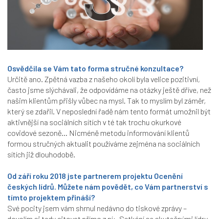
Osvědčila se Vám tato forma stručné konzultace?
Určitě ano. Zpětná vazba z našeho okolí byla velice pozitivní,
často jsme slýchávali, že odpovídáme na otázky ještě dříve, než
našim klientům přišly vůbec na mysl. Tak to myslím byl záměr,
který se zdařil. V neposlední řadě nám tento formát umožnil být
aktivnější na sociálních sítích v té tak trochu okurkové
covidové sezoně… Nicméně metodu informování klientů
formou stručných aktualit používáme zejména na sociálních
sítích již dlouhodobě.
Od září roku 2018 jste partnerem projektu Ocenění
českých lídrů. Můžete nám povědět, co Vám partnerství s
tímto projektem přináší?
Své pocity jsem vám shrnul nedávno do tiskové zprávy –
dovolím si tedy citovat přímo z ní: „Setkání se skutečnými lídry