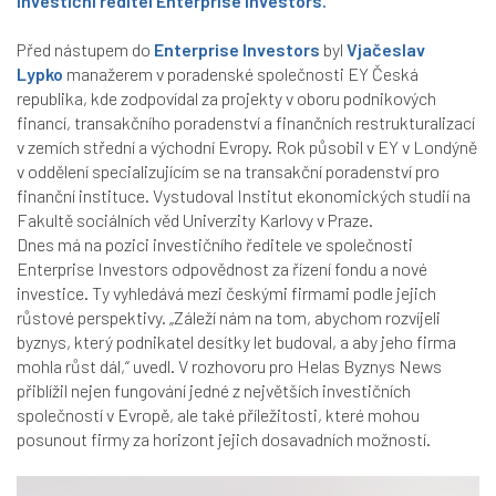
investiční ředitel Enterprise Investors.
Před nástupem do
Enterprise Investors
byl
Vjačeslav
Lypko
manažerem v poradenské společnosti EY Česká
republika, kde zodpovídal za projekty v oboru podnikových
financí, transakčního poradenství a finančních restrukturalizací
v zemích střední a východní Evropy. Rok působil v EY v Londýně
v oddělení specializujícím se na transakční poradenství pro
finanční instituce. Vystudoval Institut ekonomických studií na
Fakultě sociálních věd Univerzity Karlovy v Praze.
Dnes má na pozici investičního ředitele ve společnosti
Enterprise Investors odpovědnost za řízení fondu a nové
investice. Ty vyhledává mezi českými firmami podle jejich
růstové perspektivy. „Záleží nám na tom, abychom rozvíjeli
byznys, který podnikatel desítky let budoval, a aby jeho firma
mohla růst dál,“ uvedl. V rozhovoru pro Helas Byznys News
přiblížil nejen fungování jedné z největších investičních
společností v Evropě, ale také příležitosti, které mohou
posunout firmy za horizont jejich dosavadních možností.