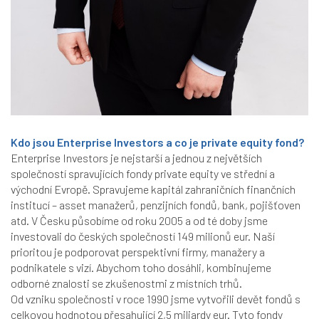
Kdo jsou Enterprise Investors a co je private equity fond?
Enterprise Investors je nejstarší a jednou z největších
společností spravujících fondy private equity ve střední a
východní Evropě. Spravujeme kapitál zahraničních finančních
institucí – asset manažerů, penzijních fondů, bank, pojišťoven
atd. V Česku působíme od roku 2005 a od té doby jsme
investovali do českých společností 149 milionů eur. Naší
prioritou je podporovat perspektivní firmy, manažery a
podnikatele s vizí. Abychom toho dosáhli, kombinujeme
odborné znalosti se zkušenostmi z místních trhů.
Od vzniku společnosti v roce 1990 jsme vytvořili devět fondů s
celkovou hodnotou přesahující 2,5 miliardy eur. Tyto fondy