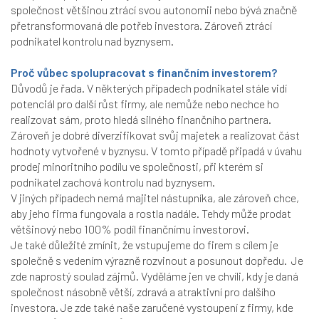
společnost většinou ztrácí svou autonomii nebo bývá značně
přetransformovaná dle potřeb investora. Zároveň ztrácí
podnikatel kontrolu nad byznysem.
Proč vůbec spolupracovat s finančním investorem?
Důvodů je řada. V některých případech podnikatel stále vidí
potenciál pro další růst firmy, ale nemůže nebo nechce ho
realizovat sám, proto hledá silného finančního partnera.
Zároveň je dobré diverzifikovat svůj majetek a realizovat část
hodnoty vytvořené v byznysu. V tomto případě připadá v úvahu
prodej minoritního podílu ve společnosti, při kterém si
podnikatel zachová kontrolu nad byznysem.
V jiných případech nemá majitel nástupníka, ale zároveň chce,
aby jeho firma fungovala a rostla nadále. Tehdy může prodat
většinový nebo 100% podíl finančnímu investorovi.
Je také důležité zmínit, že vstupujeme do firem s cílem je
společně s vedením výrazně rozvinout a posunout dopředu. Je
zde naprostý soulad zájmů. Vyděláme jen ve chvíli, kdy je daná
společnost násobně větší, zdravá a atraktivní pro dalšího
investora. Je zde také naše zaručené vystoupení z firmy, kde