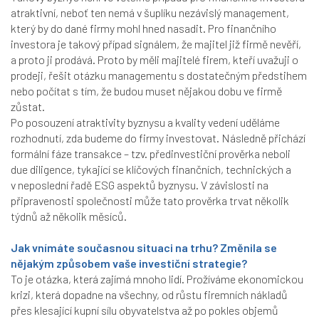
atraktivní, neboť ten nemá v šuplíku nezávislý management,
který by do dané firmy mohl hned nasadit. Pro finančního
investora je takový případ signálem, že majitel již firmě nevěří,
a proto ji prodává. Proto by měli majitelé firem, kteří uvažuji o
prodeji, řešit otázku managementu s dostatečným předstihem
nebo počítat s tím, že budou muset nějakou dobu ve firmě
zůstat.
Po posouzení atraktivity byznysu a kvality vedení uděláme
rozhodnutí, zda budeme do firmy investovat. Následně přichází
formální fáze transakce – tzv. předinvestiční prověrka neboli
due diligence, tykající se klíčových finančních, technických a
v neposlední řadě ESG aspektů byznysu. V závislosti na
připravenosti společnosti může tato prověrka trvat několik
týdnů až několik měsíců.
Jak vnímáte současnou situaci na trhu? Změnila se
nějakým způsobem vaše investiční strategie?
To je otázka, která zajímá mnoho lidí. Prožíváme ekonomickou
krizi, která dopadne na všechny, od růstu firemních nákladů
přes klesající kupní sílu obyvatelstva až po pokles objemů