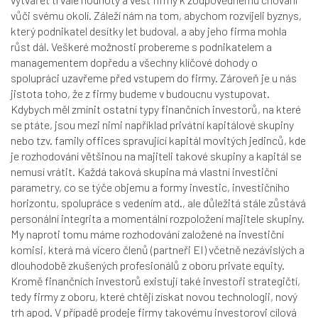
vůči svému okolí. Záleží nám na tom, abychom rozvíjeli byznys,
který podnikatel desítky let budoval, a aby jeho firma mohla
růst dál. Veškeré možnosti probereme s podnikatelem a
managementem dopředu a všechny klíčové dohody o
spolupráci uzavřeme před vstupem do firmy. Zároveň je u nás
jistota toho, že z firmy budeme v budoucnu vystupovat.
Kdybych měl zmínit ostatní typy finančních investorů, na které
se ptáte, jsou mezi nimi například privátní kapitálové skupiny
nebo tzv. family offices spravující kapitál movitých jedinců, kde
je rozhodování většinou na majiteli takové skupiny a kapitál se
nemusí vrátit. Každá taková skupina má vlastní investiční
parametry, co se týče objemu a formy investic, investičního
horizontu, spolupráce s vedením atd., ale důležitá stále zůstává
personální integrita a momentální rozpoložení majitele skupiny.
My naproti tomu máme rozhodování založené na investiční
komisi, která má vícero členů (partneři EI) včetně nezávislých a
dlouhodobě zkušených profesionálů z oboru private equity.
Kromě finančních investorů existují také investoři strategičtí,
tedy firmy z oboru, které chtějí získat novou technologii, nový
trh apod. V případě prodeje firmy takovému investorovi cílová