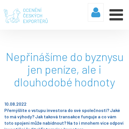
Nepřinášíme do byznysu
jen peníze, ale i
dlouhodobé hodnoty
10.08.2022
Přemýšlíte o vstupu investora do své společnosti? Jaké
to má výhody? Jak taková transakce funguje a co vám
toto spojení může nabídnout? Na to i mnohem více odpoví