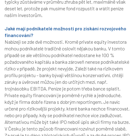
typicky zůstáváme v průměru zhruba pět let, maximálně však
deset let, protože pak musíme fond rozpustit a vrátit peníze
našim investorům.
Jaké mají podnikatelé možnosti pro získání rozvojového
financování?
Nabízejí se zde dvě možnosti. Kromě private equity investora
mohou podnikatelé tradičně oslovit nějakou banku. V tomto
případě se ale většinou podnikatel nedostane ke 100 %
požadovaného kapitálu a banka zároveň nenese podnikatelské
riziko v případě, že projekt nevyjde. Záleží také na rizikovém
profilu projektu – banky bývají většinou konzervativní, chtějí
záruky a úvěrovat můžou jen do určitých mezí, např.
trojnásobku EBITDA. Peníze je potom třeba bance splatit.
Private equity financování je poměrně rychlé a jednoduché,
když je firma dobře řízena s dobrým reportingem. Je navíc
určené pro rizikovější projekty, které banka nechce financovat,
nebo pro případy, kdy se podnikatel nechce více zadlužovat.
Alternativou může být také IPO neboli úpis akcií firmy na burze.
V Česku je tento způsob financovaní rozvinut poměrně slabě.
Za prvé je to dáno z historických důvodů a za druhé proces IPO