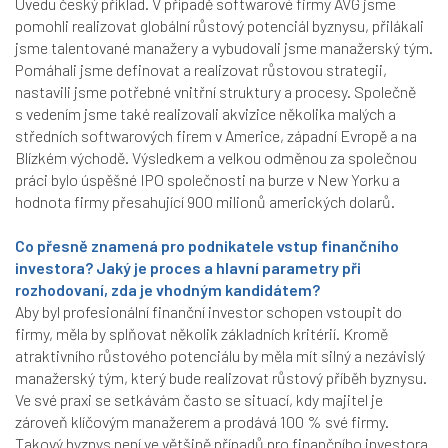
Uvedu český příklad. V případě softwarové firmy AVG jsme
pomohli realizovat globální růstový potenciál byznysu, přilákali
jsme talentované manažery a vybudovali jsme manažerský tým.
Pomáhali jsme definovat a realizovat růstovou strategii,
nastavili jsme potřebné vnitřní struktury a procesy. Společně
s vedením jsme také realizovali akvizice několika malých a
středních softwarových firem v Americe, západní Evropě a na
Blízkém východě. Výsledkem a velkou odměnou za společnou
práci bylo úspěšné IPO společnosti na burze v New Yorku a
hodnota firmy přesahující 900 milionů amerických dolarů.
Co přesně znamená pro podnikatele vstup finančního
investora? Jaký je proces a hlavní parametry při
rozhodovaní, zda je vhodným kandidátem?
Aby byl profesionální finanční investor schopen vstoupit do
firmy, měla by splňovat několik základních kritérií. Kromě
atraktivního růstového potenciálu by měla mít silný a nezávislý
manažerský tým, který bude realizovat růstový příběh byznysu.
Ve své praxi se setkávám často se situací, kdy majitel je
zároveň klíčovým manažerem a prodává 100 % své firmy.
Takový byznys není ve většině případů pro finančního investora