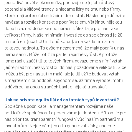
jednotlivá odvětví ekonomiky, posuzujeme jejich růstový
potenciál a klíčové trendy, a hledáme lídry na trhu nebo firmy,
které mají potenciál se tržním lídrem stát. Následně je důležité
navázat a rozvíjet kontakt s podnikatelem. Většinou nějakou
dobu trvá, než dojde ke spolupráci. Důležitá je pro nás také
velikost firmy. Naše minimální investice do společnosti je 20
milionů eur (cca 500 milionů korun), a ne každá firma má
takovou hodnotu. To ovšem neznamená, že malý podnik u nás
nemá šanci. Může totiž za pár let rapidně vyrůst. A protože
jsme rádi u začátků takových firem, navazujeme s nimi vztah
ještě před tím, než vyrostou do naší požadované velikosti. Sice
můžou být pro nás zatím malé, ale je důležité budovat vztah
s majitelem dlouhodobě, abychom se, až firma vyroste, mohli
s důvěrou na obou stranách bavit o nějaké transakci.
Jak se private equity liší od ostatních typů investorů?
Společně s podnikateli a managementem rozvíjíme naše
portfoliové společnosti a posouváme je dopředu. Přitom je pro
nás prioritou transparentní fungování vůči našim partnerům a
investorům. Nejde nám jen o to generovat zisky, chceme
vytvářet trvalé hodnoty a vést firmy k zodpovědnému chování