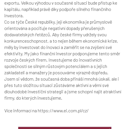
exportu. Velkou výhodou v současné situaci bude přístup ke
kapitálu, například právě díky podpoře silného finančního
investora.
Co se týče České republiky, její ekonomika je průmyslově
orientována a pociťuje negativní dopady přerušených
dodavatelských řetězců. Aby české firmy udržely svou
konkurenceschopnost, a to nejen během ekonomické krize,
měly by investovat do inovací a zaměřit se na zvýšení své
efektivity. My jako finanční investor podporujeme tento směr
rozvoje českých firem. Investujeme do inovativních
společností se silným růstovým potenciálem a s jejich
zakladateli a manažery je posouváme výrazně dopředu.
Jsem si vědom, že současná doba přináší mnohá úskalí, ale i
přes tuto složitou situaci zůstáváme aktivní a věrní své
dlouhodobé investiční strategii a jsme schopni najít atraktivní
firmy, do kterých investujeme.
Více informací na
https://www.ei.com.pl/cz/