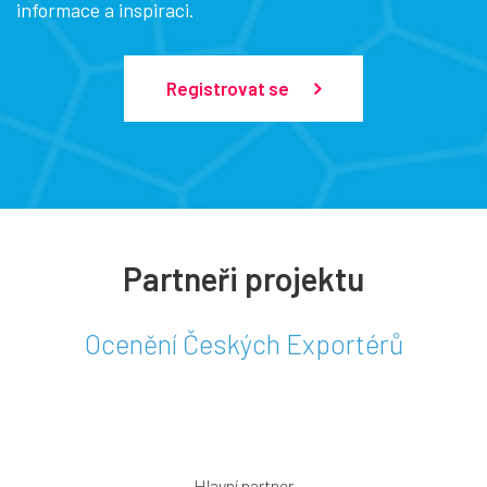
informace a inspiraci.
Registrovat se
Partneři projektu
Ocenění Českých Exportérů
Hlavní partner