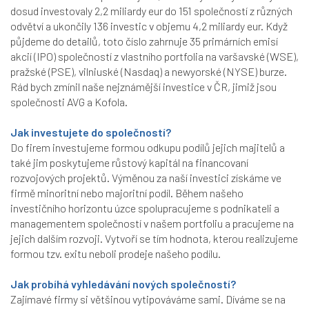
dosud investovaly 2,2 miliardy eur do 151 společností z různých
odvětví a ukončily 136 investic v objemu 4,2 miliardy eur. Když
půjdeme do detailů, toto číslo zahrnuje 35 primárních emisí
akcií (IPO) společností z vlastního portfolia na varšavské (WSE),
pražské (PSE), vilniuské (Nasdaq) a newyorské (NYSE) burze.
Rád bych zmínil naše nejznámější investice v ČR, jimiž jsou
společnosti AVG a Kofola.
Jak investujete do společností?
Do firem investujeme formou odkupu podílů jejich majitelů a
také jim poskytujeme růstový kapitál na financovaní
rozvojových projektů. Výměnou za naší investici získáme ve
firmě minoritní nebo majoritní podíl. Během našeho
investičního horizontu úzce spolupracujeme s podnikateli a
managementem společností v našem portfoliu a pracujeme na
jejich dalším rozvoji. Vytvoří se tím hodnota, kterou realizujeme
formou tzv. exitu neboli prodeje našeho podílu.
Jak
probíhá vyhledávání nových společností?
Zajímavé firmy si většinou vytipováváme sami. Díváme se na