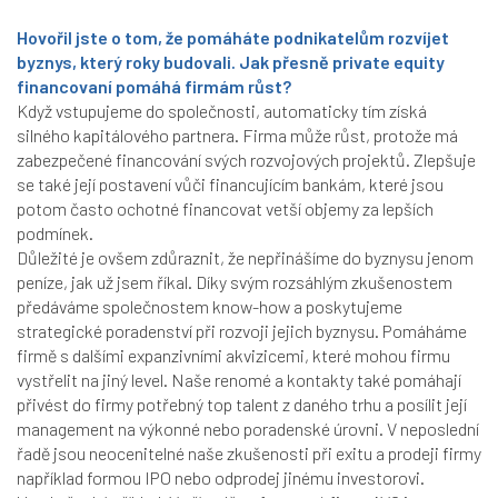
Hovořil jste o tom, že pomáháte podnikatelům rozvíjet
byznys, který roky budovali. Jak přesně private equity
financovaní pomáhá firmám růst?
Když vstupujeme do společnosti, automaticky tím získá
silného kapitálového partnera. Firma může růst, protože má
zabezpečené financování svých rozvojových projektů. Zlepšuje
se také její postavení vůči financujícím bankám, které jsou
potom často ochotné financovat vetší objemy za lepších
podmínek.
Důležité je ovšem zdůraznit, že nepřinášíme do byznysu jenom
peníze, jak už jsem říkal. Díky svým rozsáhlým zkušenostem
předáváme společnostem know-how a poskytujeme
strategické poradenství při rozvoji jejich byznysu. Pomáháme
firmě s dalšími expanzivními akvizicemi, které mohou firmu
vystřelit na jiný level. Naše renomé a kontakty také pomáhají
přivést do firmy potřebný top talent z daného trhu a posílit její
management na výkonné nebo poradenské úrovni. V neposlední
řadě jsou neocenitelné naše zkušenosti při exitu a prodeji firmy
například formou IPO nebo odprodej jinému investorovi.