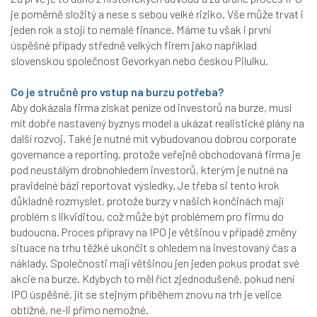
je poměrně složitý a nese s sebou velké riziko. Vše může trvat i
jeden rok a stojí to nemalé finance. Máme tu však i první
úspěšné případy středně velkých firem jako například
slovenskou společnost Gevorkyan nebo českou Pilulku.
Co je stručně pro vstup na burzu potřeba?
Aby dokázala firma získat peníze od investorů na burze, musí
mít dobře nastavený byznys model a ukázat realistické plány na
další rozvoj. Také je nutné mít vybudovanou dobrou corporate
governance a reporting, protože veřejně obchodovaná firma je
pod neustálým drobnohledem investorů, kterým je nutné na
pravidelné bázi reportovat výsledky. Je třeba si tento krok
důkladně rozmyslet, protože burzy v našich končinách mají
problém s likviditou, což může být problémem pro firmu do
budoucna. Proces přípravy na IPO je většinou v případě změny
situace na trhu těžké ukončit s ohledem na investovaný čas a
náklady. Společnosti mají většinou jen jeden pokus prodat své
akcie na burze. Kdybych to měl říct zjednodušeně, pokud není
IPO úspěšné, jít se stejným příběhem znovu na trh je velice
obtížné, ne-li přímo nemožné.