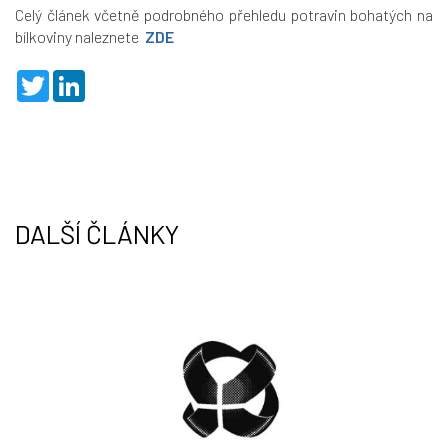
Celý článek včetně podrobného přehledu potravin bohatých na
bílkoviny naleznete
ZDE
T
L
w
i
i
n
t
k
t
e
e
d
r
I
n
DALŠÍ ČLÁNKY