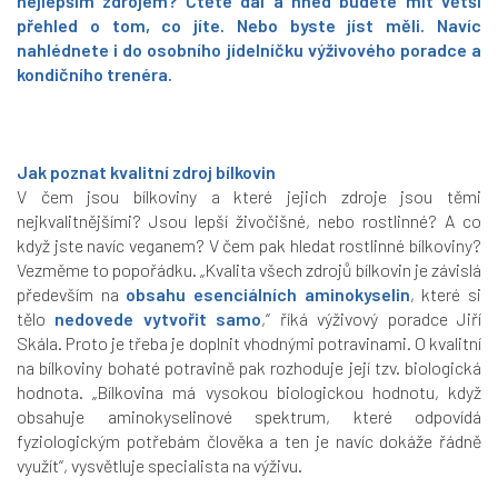
nejlepším zdrojem? Čtěte dál a hned budete mít větší
přehled o tom, co jíte. Nebo byste jíst měli. Navíc
nahlédnete i do osobního jídelníčku výživového poradce a
kondičního trenéra.
Jak poznat kvalitní zdroj bílkovin
V čem jsou bílkoviny a které jejich zdroje jsou těmi
nejkvalitnějšími? Jsou lepší živočišné, nebo rostlinné? A co
když jste navíc veganem? V čem pak hledat rostlinné bílkoviny?
Vezměme to popořádku.
„Kvalita všech zdrojů bílkovin je závislá
především na
obsahu esenciálních aminokyselin
, které si
tělo
nedovede vytvořit samo
,“
říká výživový poradce Jiří
Skála. Proto je třeba je doplnit vhodnými potravinami. O kvalitní
na bílkoviny bohaté potravině pak rozhoduje její tzv. biologická
hodnota.
„Bílkovina má vysokou biologickou hodnotu, když
obsahuje aminokyselinové spektrum, které odpovídá
fyziologickým potřebám člověka a ten je navíc dokáže řádně
využít“
, vysvětluje specialista na výživu.