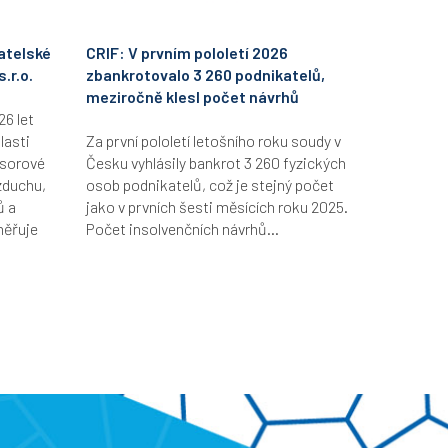
atelské
CRIF: V prvním pololetí 2026
.r.o.
zbankrotovalo 3 260 podnikatelů,
meziročně klesl počet návrhů
26 let
lasti
Za první pololetí letošního roku soudy v
esorové
Česku vyhlásily bankrot 3 260 fyzických
zduchu,
osob podnikatelů, což je stejný počet
ů a
jako v prvních šesti měsících roku 2025.
měřuje
Počet insolvenčních návrhů...