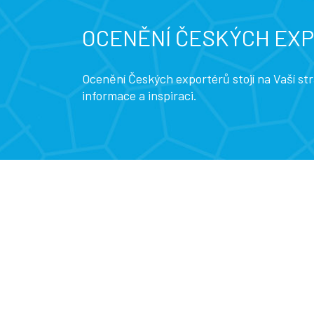
OCENĚNÍ ČESKÝCH EX
Ocenění Českých exportérů stojí na Vaší s
informace a inspiraci.