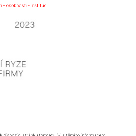
 – osobností – institucí
.
k dispozici
stránku formátu A4 s těmito informacemi
.