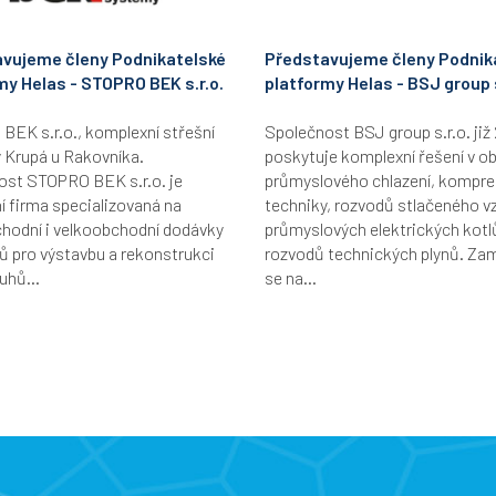
vujeme členy Podnikatelské
Představujeme členy Podnik
my Helas - STOPRO BEK s.r.o.
platformy Helas - BSJ group s
EK s.r.o., komplexní střešní
Společnost BSJ group s.r.o. již 
 Krupá u Rakovníka.
poskytuje komplexní řešení v ob
ost STOPRO BEK s.r.o. je
průmyslového chlazení, kompr
 firma specializovaná na
techniky, rozvodů stlačeného v
hodní i velkoobchodní dodávky
průmyslových elektrických kotl
ů pro výstavbu a rekonstrukci
rozvodů technických plynů. Za
uhů...
se na...