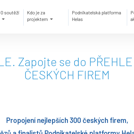
O soutěži
Kdo je za
Podnikatelská platforma
P
projektem
Helas
a
LE. Zapojte se do PŘEHL
ČESKÝCH FIREM
Propojení nejlepších 300 českých firem,
tězů a finalistů Podnikatelské platformy Hel