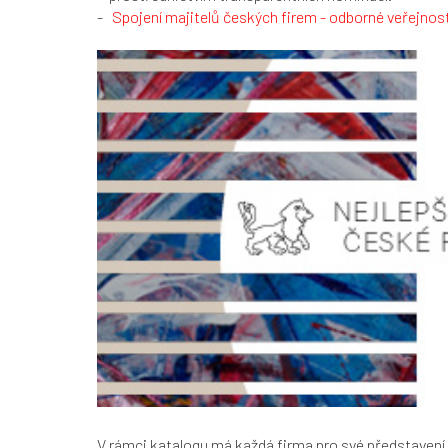
-
Spojení majitelů českých firem - odborné veřejnosti
V rámci katalogu má každá firma pro své představení 