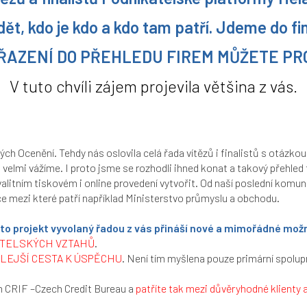
dět, kdo je kdo a kdo tam patří. Jdeme do fi
AŘAZENÍ DO PŘEHLEDU FIREM MŮŽETE PR
V tuto chvíli zájem projevila většina z vás.
ých Ocenění. Tehdy nás oslovila celá řada vítězů i finalistů s otázkou
i velmi vážíme. I proto jsme se rozhodli ihned konat a takový přehled
itním tiskovém i online provedení vytvořit. Od naší poslední komuni
uce mezi které patří například Ministerstvo průmyslu a obchodu.
ento projekt vyvolaný řadou z vás přináší nové a mimořádné mo
ÁTELSKÝCH VZTAHŮ
.
LEJŠÍ CESTA K ÚSPĚCHU
. Není tím myšlena pouze primární spolu
m CRIF –Czech Credit Bureau a
patříte tak mezi důvěryhodné klienty 