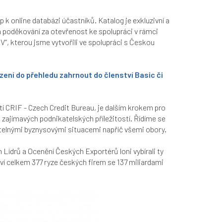
p k online databázi účastníků. Katalog je exkluzivní a
a poděkování za otevřenost ke spolupráci v rámci
kterou jsme vytvořili ve spolupráci s Českou
zení do přehledu zahrnout do členství Basic či
í CRIF - Czech Credit Bureau, je dalším krokem pro
 zajímavých podnikatelských příležitostí. Řídíme se
itelnými byznysovými situacemi napříč všemi obory.
ídrů a Ocenění Českých Exportérů loni vybírali ty
tví celkem 377 ryze českých firem se 137 miliardami