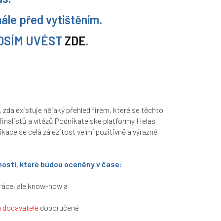
nále před vytištěním.
OSÍM UVÉST
ZDE
.
, zda existuje nějaký přehled firem, které se těchto
 finalistů a vítězů Podnikatelské platformy Helas
kace se celá záležitost velmi pozitivně a výrazně
žnosti, které budou oceněny v čase:
práce, ale know-how a
a dodavatele
doporučené