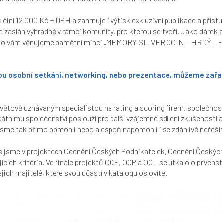
činí 12 000 Kč + DPH a zahrnuje i výtisk exkluzivní publikace a přístu
e zaslán výhradně v rámci komunity, pro kterou se tvoří. Jako dárek 
ko vám věnujeme pamětní minci „MEMORY SILVER COIN – HRDÝ LEV“, 
o jsou osobní setkání, networking, nebo prezentace, můžeme zařa
větově uznávaným specialistou na rating a scoring firem, společnost
átnímu společenství poslouží pro další vzájemné sdílení zkušeností a
m jsme tak přímo pomohli nebo alespoň napomohli i se zdánlivě neřeš
s jsme v projektech Ocenění Českých Podnikatelek, Ocenění Českých L
jících kritéria. Ve finále projektů OCE, OCP a OCL se utkalo o prvens
jich majitelé, které svou účastí v katalogu oslovíte.