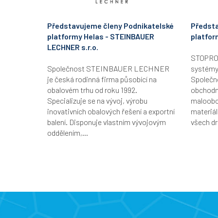
Představujeme členy Podnikatelské
Předsta
platformy Helas - STEINBAUER
platfor
LECHNER s.r.o.
STOPRO B
Společnost STEINBAUER LECHNER
systémy
je česká rodinná firma působící na
Společn
obalovém trhu od roku 1992.
obchodní
Specializuje se na vývoj, výrobu
maloobc
inovativních obalových řešení a exportní
materiál
balení. Disponuje vlastním vývojovým
všech dr
oddělením,...