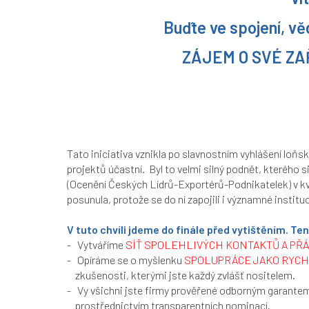
Buďte ve spojení, vě
ZÁJEM O SVÉ Z
Tato iniciativa vznikla po slavnostním vyhlášení loňsk
projektů účastní. Byl to velmi silný podnět, kterého s
(Ocenění Českých Lídrů-Exportérů-Podnikatelek) v kval
posunula, protože se do ní zapojili i významné instit
V tuto chvíli jdeme do finále před vytištěním. T
- Vytváříme
SÍŤ SPOLEHLIVÝCH KONTAKTŮ A PŘ
- Opíráme se o myšlenku
SPOLUPRÁCE JAKO RYCH
zkušenosti, kterými jste každý zvlášť nositelem.
- Vy všichni jste firmy prověřené odborným garante
prostřednictvím transparentních nominací.