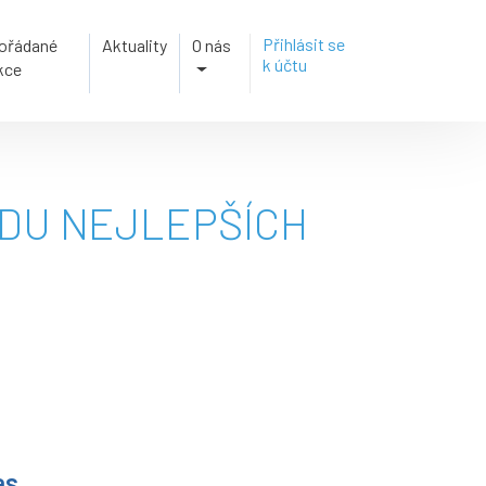
Přihlásit se
ořádané
Aktuality
O nás
k účtu
kce
EDU NEJLEPŠÍCH
as.