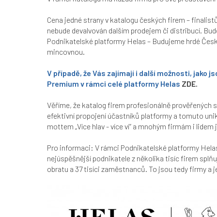
Cena jedné strany v katalogu českých firem – finalistů 
nebude devalvován dalším prodejem či distribucí. Bud
Podnikatelské platformy Helas – Budujeme hrdé Čes
mincovnou.
V případě, že Vás zajímají i další možnosti, jak
Premium v rámci celé platformy Helas
ZDE.
Věříme, že katalog firem profesionálně prověřených s
efektivní propojení účastníků platformy a tomuto unik
mottem „Více hlav - více ví“ a mnohým firmám i lide
Pro informaci: V rámci Podnikatelské platformy Hela
nejúspěšnější podnikatele z několika tisíc firem splňu
obratu a 37 tisíci zaměstnanců. To jsou tedy firmy a je