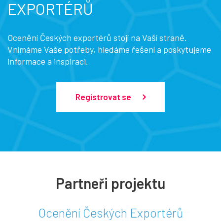
EXPORTÉRŮ
Ocenění Českých exportérů stojí na Vaší straně.
Vnímáme Vaše potřeby, hledáme řešení a poskytujeme
informace a inspiraci.
Registrovat se
Partneři projektu
Ocenění Českých Exportérů