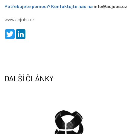
Potřebujete pomoci? Kontaktujte nás na
info@acjobs.cz
www.acjobs.cz
T
L
w
i
i
n
t
k
t
e
e
d
r
I
n
DALŠÍ ČLÁNKY