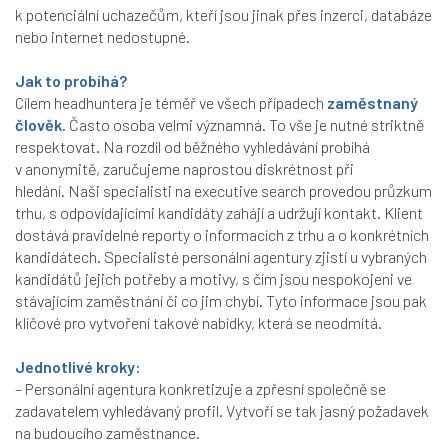
k potenciální uchazečům, kteří jsou jinak přes inzerci, databáze
nebo internet nedostupné.
Jak to probíhá?
Cílem headhuntera je téměř ve všech případech
zaměstnaný
člověk
.
Často osoba velmi významná. To vše je nutné striktně
respektovat. Na rozdíl od běžného vyhledávání probíhá
v anonymitě, zaručujeme naprostou diskrétnost při
hledání. Naši specialisti na executive search provedou průzkum
trhu, s odpovídajícími kandidáty zahájí a udržují kontakt. Klient
dostává pravidelné reporty o informacích z trhu a o konkrétních
kandidátech. Specialisté personální agentury zjistí u vybraných
kandidátů jejich potřeby a motivy, s čím jsou nespokojeni ve
stávajícím zaměstnání či co jim chybí. Tyto informace jsou pak
klíčové pro vytvoření takové nabídky, která se neodmítá.
Jednotlivé kroky:
– Personální agentura konkretizuje a zpřesní společně se
zadavatelem vyhledávaný profil. Vytvoří se tak jasný požadavek
na budoucího zaměstnance.