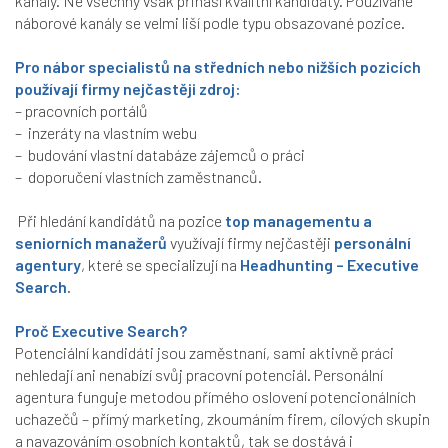
kanály. Ne všechny však přináší kvalitní kandidáty. Používané
náborové kanály se velmi liší podle typu obsazované pozice.
Pro nábor specialistů na středních nebo nižších pozicích
používají firmy nejčastěji zdroj:
– pracovních portálů
– inzeráty na vlastním webu
– budování vlastní databáze zájemců o práci
– doporučení vlastních zaměstnanců.
Při hledání kandidátů na pozice
top managementu a
seniorních manažerů
využívají firmy nejčastěji
personální
agentury
, které se specializují na
Headhunting – Executive
Search.
Proč Executive Search?
Potenciální kandidáti jsou zaměstnaní, sami aktivně práci
nehledají ani nenabízí svůj pracovní potenciál. Personální
agentura funguje metodou přímého oslovení potencionálních
uchazečů – přímý marketing, zkoumáním firem, cílových skupin
a navazováním osobních kontaktů, tak se dostává i