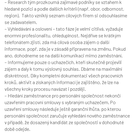
– Research tým prozkoumá zajímavé podniky se vztahem k
hledané pozici a podle dalších kritérií (např. obor, odbornost,
region). Takto vzniklý seznam cílových firem si odsouhlasíme
se zadavatelem.
– Vyhledávání a oslovení – tato fáze je velmi citlivá, vyžaduje
enormní profesionalitu, ohleduplnost. Nejdříve se krátkým
telefonátem zjistí, zda má cílová osoba zájem o další
informace, popř. zda je v zásadě připravena na změnu. Pokud
ano, dohodneme se na další komunikaci mimo zaměstnání.
– Informujeme pouze o uchazečích, kteří skutečně projevili
zájem a daly k tomu výslovný souhlas. Dbáme na maximální
diskrétnost. Díky kompletní dokumentaci všech pracovních
kroků, aktivit a získaných informací je zajištěno, že lze na
všechny kroky procesu navázat i později.
– Hledání zaměstnance pro personální společnost nekončí
uzavřením pracovní smlouvy s vybraným uchazečem. Po
uzavření smlouvy následuje ještě garanční lhůta, po kterou
personální společnost zaručuje vyhledání nového zaměstnance
v případě, že dosazený kandidát ze společnosti v dohodnuté
době odejde.