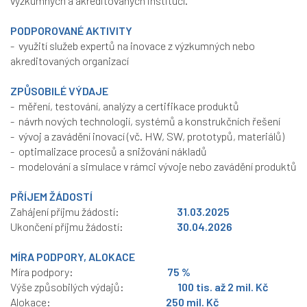
výzkumných a akreditovaných institucí.
PODPOROVANÉ AKTIVITY
- využití služeb expertů na inovace z výzkumných nebo
akreditovaných organizací
ZPŮSOBILÉ VÝDAJE
- měření, testování, analýzy a certifikace produktů
- návrh nových technologií, systémů a konstrukčních řešení
- vývoj a zavádění inovací (vč. HW, SW, prototypů, materiálů)
- optimalizace procesů a snižování nákladů
- modelování a simulace v rámci vývoje nebo zavádění produktů
PŘÍJEM ŽÁDOSTÍ
Zahájení příjmu žádostí:
31.03.2025
Ukončení příjmu žádostí:
30.04.2026
MÍRA PODPORY, ALOKACE
Míra podpory:
75 %
Výše způsobilých výdajů:
100 tis. až 2 mil. Kč
Alokace:
250 mil. Kč