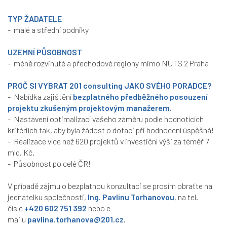
TYP ŽADATELE
- malé a střední podniky
UZEMNÍ PŮSOBNOST
- méně rozvinuté a přechodové regiony mimo NUTS 2 Praha
PROČ SI VYBRAT
201 consulting
JAKO SVÉHO PORADCE?
- Nabídka zajištění
bezplatného předběžného posouzení
projektu
zkušeným projektovým manažerem.
- Nastavení optimalizací vašeho záměru podle hodnotících
kritériích tak, aby byla žádost o dotaci při hodnocení úspěšná!
- Realizace více než 620 projektů v investiční výši za téměř 7
mld. Kč.
- Působnost po celé ČR!
V případě zájmu o bezplatnou konzultaci se prosím obraťte na
jednatelku společnosti,
Ing. Pavlínu Torhanovou
, na tel.
čísle
+420 602 751 392
nebo e-
mailu
pavlina.torhanova@201.cz
.