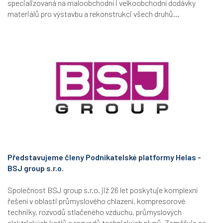
specializovaná na maloobchodní i velkoobchodní dodávky
materiálů pro výstavbu a rekonstrukci všech druhů...
Představujeme členy Podnikatelské platformy Helas -
BSJ group s.r.o.
Společnost BSJ group s.r.o. již 26 let poskytuje komplexní
řešení v oblasti průmyslového chlazení, kompresorové
techniky, rozvodů stlačeného vzduchu, průmyslových
elektrických kotlů a rozvodů technických plynů. Zaměřuje se