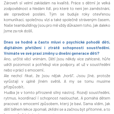
Zároveň si velmi zakládám na kvalitě. Práce s dětmi je velká
zodpovědnost a hledám lidi, pro které to není jen zaměstnání,
ale opravdové poslání. Tým se buduje roky otevřenou
komunikací, společnou vizí a také společně stráveným časem.
Naše teambuildingy jsou pro mě vždy důkazem toho, jak daleko
jsme za rok došli.
Dnes se hodně a často mluví o psychické pohodě dětí,
digitálním přetížení i ztrátě schopnosti soustředění.
Vnímáte ve své praxi změny u dnešní generace dětí?
Ano, určité věci vnímám. Děti jsou někdy více zahlcené, hůře
udrží pozornost a potřebují více podpory, ať už v soustředění
nebo v práci s emocemi.
Ale nechci říkat, že jsou nějak „horší". Jsou jiné, protože
vyrůstají v úplně jiném světě. A my se tomu musíme
přizpůsobit.
Hudba je v tomto přirozeně silný nástroj. Rozvíjí soustředění,
rytmus, koordinaci i schopnost naslouchat. A pomáhá dětem
pracovat s emocemi způsobem, který je baví. Sama vidím, jak
děti během lekce zpomalí, zklidní se a začnou být přítomné, a to