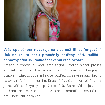
Vaše společnost navazuje na více než 15 let fungování.
Jak se za tu dobu proměnily potřeby dětí, rodičů i
samotný přístup k volnočasovému vzdělávání?
Změna je obrovská. Když jsme začínali, rodiče hledali prostě
kroužek, něco, co dítě zabaví. Dnes přicházejí s úplně jinými
otázkami…jak to bude naše dítě rozvíjet, co se vše naučí, jak ho
to ovlivní. A já jim rozumím. Dnes děti vyrůstají ve světě, který
je neuvěřitelně rychlý a plný podnětů. Sama vidím, jak moc
potřebují místo, kde mohou zpomalit, soustředit se, učit se
hrou, bez tlaku na výkon.