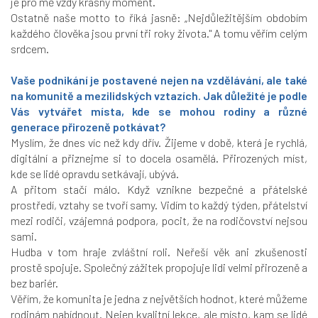
je pro mě vždy krásný moment.
Ostatně naše motto to říká jasně: „Nejdůležitějším obdobím
každého člověka jsou první tři roky života." A tomu věřím celým
srdcem.
Vaše podnikání je postavené nejen na vzdělávání, ale také
na komunitě a mezilidských vztazích. Jak důležité je podle
Vás vytvářet místa, kde se mohou rodiny a různé
generace přirozeně potkávat?
Myslím, že dnes víc než kdy dřív. Žijeme v době, která je rychlá,
digitální a přiznejme si to docela osamělá. Přirozených míst,
kde se lidé opravdu setkávají, ubývá.
A přitom stačí málo. Když vznikne bezpečné a přátelské
prostředí, vztahy se tvoří samy. Vidím to každý týden, přátelství
mezi rodiči, vzájemná podpora, pocit, že na rodičovství nejsou
sami.
Hudba v tom hraje zvláštní roli. Neřeší věk ani zkušenosti
prostě spojuje. Společný zážitek propojuje lidi velmi přirozeně a
bez bariér.
Věřím, že komunita je jedna z největších hodnot, které můžeme
rodinám nabídnout. Nejen kvalitní lekce, ale místo, kam se lidé