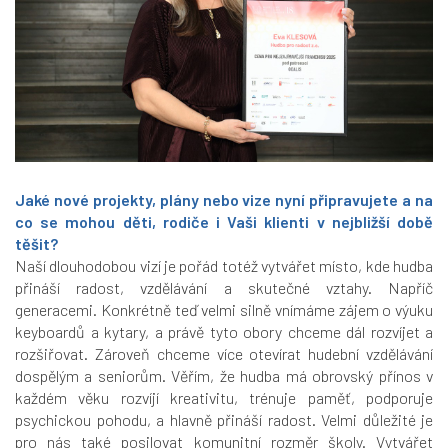
Jaké nové projekty, plány nebo vize nyní připravujete a na
co se mohou děti, rodiče i Vaši klienti v nejbližší době
těšit?
Naší dlouhodobou vizí je pořád totéž vytvářet místo, kde hudba
přináší radost, vzdělávání a skutečné vztahy. Napříč
generacemi. Konkrétně teď velmi silně vnímáme zájem o výuku
keyboardů a kytary, a právě tyto obory chceme dál rozvíjet a
rozšiřovat. Zároveň chceme více otevírat hudební vzdělávání
dospělým a seniorům. Věřím, že hudba má obrovský přínos v
každém věku rozvíjí kreativitu, trénuje paměť, podporuje
psychickou pohodu, a hlavně přináší radost. Velmi důležité je
pro nás také posilovat komunitní rozměr školy. Vytvářet