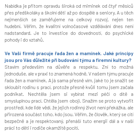
Nabídka je přitom opravdu široká od miminek od čtyř měsíců
přes předškoláky a školní děti až po dospělé a seniory. A u těch
nejmenších se zaměřujeme na celkový rozvoj, nejen ten
hudební. Věřím, že kvalitní volnočasové vzdělávání dnes není
nadstandard. Je to investice do dovedností, do psychické
pohody i do vztahů.
Ve Vaší firmě pracuje řada žen a maminek. Jaké principy
jsou pro Vás důležité při budování týmu a firemní kultury?
Stavím především na důvěře a respektu. Zní to možná
jednoduše, ale v praxi to znamená hodně. V našem týmu pracuje
řada žen a maminek. A já sama přesně vím, jaké to je snažit se
skloubit rodinu s prací, protože přesně kvůli tomu jsem začala
podnikat. Nechtěla jsem si vybírat mezi péčí o dítě a
smysluplnou prací. Chtěla jsem obojí. Snažím se proto vytvořit
prostředí, kde lidé vědí, že jejich rodinný život není překážka, ale
přirozená součást toho, kdo jsou. Věřím, že člověk, který se cítí
bezpečně a je respektovaný, přenáší tuto energii dál a v naší
práci to děti i rodiče okamžitě pocítí.