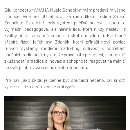
Sílu konceptu YAMAHA Music School vnímám především v jeho
hloubce. Více než 30 let stojí za metodikami rodina Simků
Zdeněk a Eva, kteří celý systém pečlivě budovali. Jsou to
výjimeční pedagogové, ale hlavně lidé, kteří nikdy neslevili z
kvality. A to se napříč celou sítí škol opravdu cítí. Postupně
přebírá řízení jejich syn Zdeněk, který přináší nový pohled
funkční systémy, moderní marketing, citlivost k potřebám
dnešních rodin. A já myslím, že právě toto propojení, dlouholeté
zkušenosti a tradice s inovací a schopností reagovat na měnící
se svět je obrovskou silou celého konceptu.
Pro nás jako školu je cenné být součástí něčeho, co si drží
vysokou laťku a zároveň se umí vyvíjet.