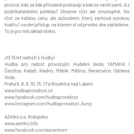
prostor, kde se lidé přirozeně potkávají a kde se necítí sami. A z
podnikatelského pohledu? Chceme růst ale smysluplně. Ne
růst za každou cenu, ale způsobem, který zachová vysokou
kvalitu i osobní přístup, na kterém si od prvního dne zakládáme.
To je pro mě základ všeho.
Již 15 let radosti z Hudby!
Hudba pro radost provozující Hudební školu YAMAHA |
Čestlice, Kadaň, Kladno, Mělník, Měšice, Neratovice, Odolena
Voda,
Praha 6, 8, 9, 10, 15, 17 a Roudnice nad Labem
www.hudbaproradost.cz
www.facebook.com/hudbaproradost
www.instagram.com/hudbaproradost_kurzy
AZetko z.s. Kralupsko
www.azetko.info
www.facebook.com/azcentrum