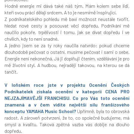
Hodně energie mi dává také náš tým. Mám kolem sebe lidi,
kteří svou práci dělají srdcem. A to je nesmírně inspirující.
Z podnikatelského pohledu mě baví možnost neustále tvořit,
hledat nové cesty a posouvat věci dopředu. Podnikání mě
naučilo pokoře, trpělivosti i tomu, jak se dívat dopředu i ve
chvílích, kdy to není snadné.
A jedno jsem se za ty roky naučila natvrdo: pokud chceme
dlouhodobě pečovat o ostatní, musíme pečovat i sami o sebe.
Energie není nekonečná. Já ji doplňuji čtením, vzdělávání je pro
mě životní styl. A hudbou, nejraději takovou, na kterou se dá
tančit.
V loňském roce jste v projektu Ocenění Českých
Podnikatelek získala ocenění v kategorii CENA PRO
NEJZAJÍMAVĚJŠÍ FRANCHISU. Co pro Vás toto ocenění
znamená a v čem vidíte největší sílu franšízového
konceptu YAMAHA Music School?
Upřímně, byla to obrovská
radost. A zároveň potvrzení, že to, co společně budujeme, má
smysl a kvalitu. Taková zpětná vazba vás dobije na dlouho
dopředu.