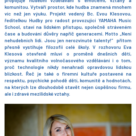
propojuje hudební vzdělávání s emocemi, vztahy a
komunitou. Vytváří prostor, kde hudba znamená mnohem
víc než jen výuku. Projekt vedený Bc. Evou Klesovou,
ředitelkou Hudby pro radost provozující YAMAHA Music
School, staví na lidském přístupu, společně stráveném
čase a budování důvěry napříč generacemi. Motto „Není
nehudebních lidí. Jsou jen nerozvinuté talenty!“ přitom
přesně vystihuje filozofii celé školy. V rozhovoru Eva
Klesová otevřeně mluví o proměně dnešních dětí,
významu kvalitního volnočasového vzdělávání i o tom,
proč technologie nikdy nenahradí opravdovou lidskou
blízkost. Řeč je také o firemní kultuře postavené na
respektu, psychické pohodě dětí, komunitě a hodnotách,
na kterých lze dlouhodobě stavět nejen úspěšnou firmu,
ale i zdravé mezilidské vztahy.