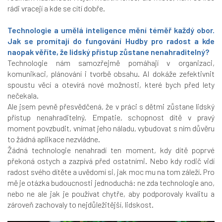
rádi vracejí a kde se cítí dobře.
Technologie a umělá inteligence mění téměř každý obor.
Jak se promítají do fungování Hudby pro radost a kde
naopak věříte, že lidský přístup zůstane nenahraditelný?
Technologie nám samozřejmě pomáhají v organizaci,
komunikaci, plánování i tvorbě obsahu. AI dokáže zefektivnit
spoustu věcí a otevírá nové možnosti, které bych před lety
nečekala.
Ale jsem pevně přesvědčená, že v práci s dětmi zůstane lidský
přístup nenahraditelný. Empatie, schopnost dítě v pravý
moment povzbudit, vnímat jeho náladu, vybudovat s ním důvěru
to žádná aplikace nezvládne.
Žádná technologie nenahradí ten moment, kdy dítě poprvé
překoná ostych a zazpívá před ostatními. Nebo kdy rodič vidí
radost svého dítěte a uvědomí si, jak moc mu na tom záleží. Pro
mě je otázka budoucnosti jednoduchá: ne zda technologie ano,
nebo ne ale jak je používat chytře, aby podporovaly kvalitu a
zároveň zachovaly to nejdůležitější, lidskost.