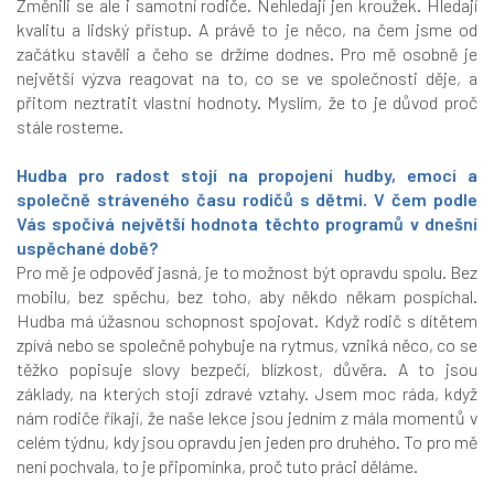
Změnili se ale i samotní rodiče. Nehledají jen kroužek. Hledají
kvalitu a lidský přístup. A právě to je něco, na čem jsme od
začátku stavěli a čeho se držíme dodnes. Pro mě osobně je
největší výzva reagovat na to, co se ve společnosti děje, a
přitom neztratit vlastní hodnoty. Myslím, že to je důvod proč
stále rosteme.
Hudba pro radost stojí na propojení hudby, emocí a
společně stráveného času rodičů s dětmi. V čem podle
Vás spočívá největší hodnota těchto programů v dnešní
uspěchané době?
Pro mě je odpověď jasná, je to možnost být opravdu spolu. Bez
mobilu, bez spěchu, bez toho, aby někdo někam pospíchal.
Hudba má úžasnou schopnost spojovat. Když rodič s dítětem
zpívá nebo se společně pohybuje na rytmus, vzniká něco, co se
těžko popisuje slovy bezpečí, blízkost, důvěra. A to jsou
základy, na kterých stojí zdravé vztahy. Jsem moc ráda, když
nám rodiče říkají, že naše lekce jsou jedním z mála momentů v
celém týdnu, kdy jsou opravdu jen jeden pro druhého. To pro mě
není pochvala, to je připomínka, proč tuto práci děláme.