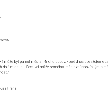
á
menová
křehká může být paměť města. Mnoho budov, které dnes považujeme za
ich dalším osudu. Festival může pomáhat měnit způsob, jakým o měs
nost
.“
ouse Praha