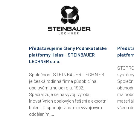
Představujeme členy Podnikatelské
Předsta
platformy Helas - STEINBAUER
platfor
LECHNER s.r.o.
STOPRO B
Společnost STEINBAUER LECHNER
systémy
je česká rodinná firma působící na
Společn
obalovém trhu od roku 1992.
obchodní
Specializuje se na vývoj, výrobu
maloobc
inovativních obalových řešení a exportní
materiál
balení. Disponuje vlastním vývojovým
všech dr
oddělením,...