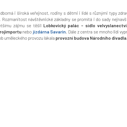
odborná i široká veřejnost, rodiny s dětmi i lidé s různými typy z
. Rozmanitost návštěvnické základny se promítá i do sady nejnavš
jvětšímu zájmu se těšil
Lobkovický palác – sídlo velvyslanectv
rojimportu
nebo
jízdárna
Savarin
. Dále z centra se mnoho lidí vy
útrob uměleckého provozu lákala
provozní budova Národního divadla