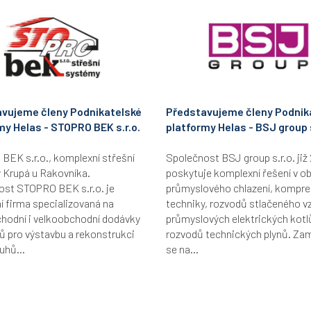
vujeme členy Podnikatelské
Představujeme členy Podnik
my Helas - STOPRO BEK s.r.o.
platformy Helas - BSJ group s
EK s.r.o., komplexní střešní
Společnost BSJ group s.r.o. již 
 Krupá u Rakovníka.
poskytuje komplexní řešení v ob
ost STOPRO BEK s.r.o. je
průmyslového chlazení, kompr
 firma specializovaná na
techniky, rozvodů stlačeného v
hodní i velkoobchodní dodávky
průmyslových elektrických kotl
ů pro výstavbu a rekonstrukci
rozvodů technických plynů. Za
uhů...
se na...