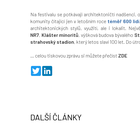
Na festivalu se potkávají architektoničtí nadšenci, 
komunity čítající jen v letošním roce
téměř 600 lidí
architektonických stylů, využití, ale i lokalit. Ne
NR7
,
Klášter minoritů
,
výšková budova bývalého
St
strahovský stadion
, který letos slaví 100 let. Do 
... celou tiskovou zprávu si můžete přečíst
ZDE
T
L
w
i
i
n
t
k
t
e
e
d
r
I
n
DALŠÍ ČLÁNKY