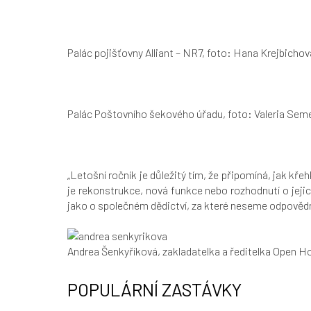
Palác pojišťovny Alliant – NR7, foto: Hana Krejbichov
Palác Poštovního šekového úřadu, foto: Valeria Se
„
Letošní ročník je důležitý tím, že připomíná, jak 
je rekonstrukce, nová funkce nebo rozhodnutí o jej
jako o společném dědictví, za které neseme odpověd
Andrea Šenkyříková, zakladatelka a ředitelka Open H
POPULÁRNÍ ZASTÁVKY