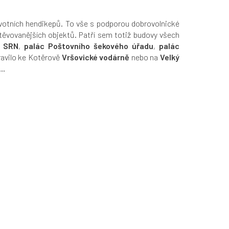
dravotních hendikepů. To vše s podporou dobrovolnické
těvovanějších objektů. Patří sem totiž budovy všech
í SRN
,
palác Poštovního šekového úřadu
,
palác
pravilo ke Kotěrově
Vršovické vodárně
nebo na
Velký
...