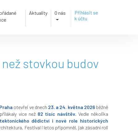
Přihlásit se
ořádané
Aktuality
O nás
k účtu
kce
e než stovkou budov
 Praha
otevřel ve dnech
23. a 24. května 2026
běžně
přilákaly více než
82 tisíc návštěv
. Vedle několika
ktonického dědictví i nové role historických
hitektura. Festival i letos připomněl, jak zásadní roli