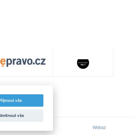
Příjmout vše
dmítnout vše
Webaz