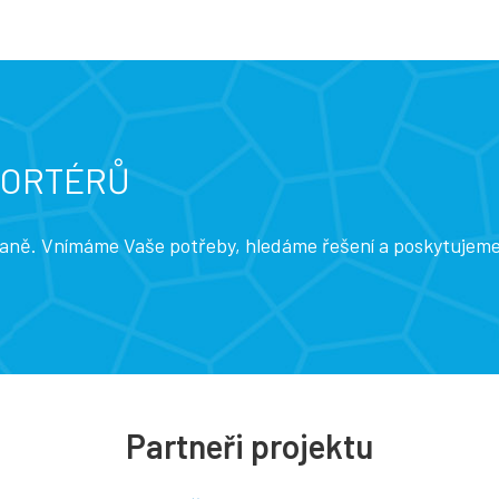
PORTÉRŮ
traně. Vnímáme Vaše potřeby, hledáme řešení a poskytujem
Partneři projektu