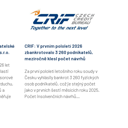
atelské
CRIF: V prvním pololetí 2026
.r.o.
zbankrotovalo 3 260 podnikatelů,
meziročně klesl počet návrhů
26 let
lasti
Za první pololetí letošního roku soudy v
esorové
Česku vyhlásily bankrot 3 260 fyzických
zduchu,
osob podnikatelů, což je stejný počet
ů a
jako v prvních šesti měsících roku 2025.
měřuje
Počet insolvenčních návrhů...