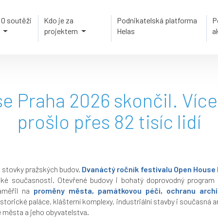
O soutěži
Kdo je za
Podnikatelská platforma
P
projektem
Helas
a
e Praha 2026 skončil. Víc
prošlo přes 82 tisíc lidí
ž stovky pražských budov.
Dvanáctý ročník festivalu Open House
žské současnosti. Otevřené budovy i bohatý doprovodný program 
zaměřil na
proměny města, památkovou péči, ochranu archite
orické paláce, klášterní komplexy, industriální stavby i současná arc
tě města a jeho obyvatelstva.