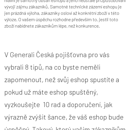
hlavní je samotný obsah eshopu a jeho neustálé přizpůsobování
vývoji zájmu zákazníků. Samotné technické zázemí eshopu je
jen prázdná výloha, zákazníky osloví až konkrétní zboží v této
výloze. O vašem úspěchu rozhodne především to, jestli toto
zboží nabídnete zákazníkům lépe, než konkurence.
V
Generali Česká pojišťovna
pro vás
vybrali
8 tipů
, na co byste neměli
zapomenout, než svůj eshop spustíte a
pokud už máte eshop spuštěný,
vyzkoušejte
10 rad a doporučení
, jak
výrazně zvýšit šance, že váš eshop bude
úspěšný. Takový, který vašim zákazníkům