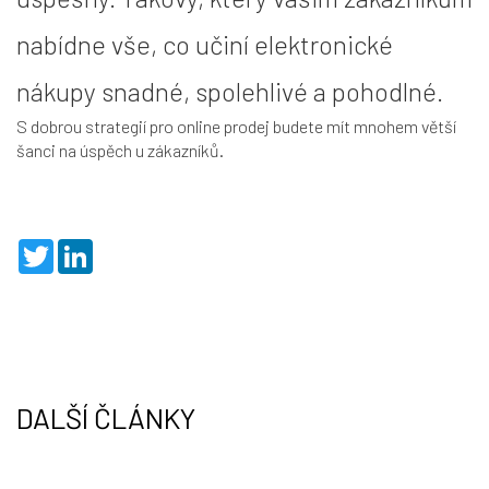
nabídne vše, co učiní elektronické
nákupy snadné, spolehlivé a pohodlné.
S dobrou strategií pro online prodej budete mít mnohem větší
šanci na úspěch u zákazníků.
T
L
w
i
i
n
t
k
t
e
e
d
r
I
n
DALŠÍ ČLÁNKY