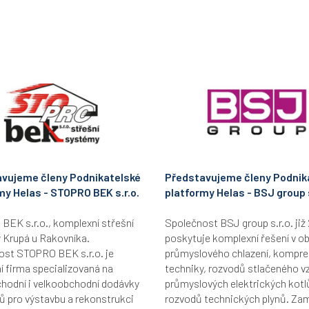
vujeme členy Podnikatelské
Představujeme členy Podnik
my Helas - STOPRO BEK s.r.o.
platformy Helas - BSJ group s
EK s.r.o., komplexní střešní
Společnost BSJ group s.r.o. již 
 Krupá u Rakovníka.
poskytuje komplexní řešení v ob
ost STOPRO BEK s.r.o. je
průmyslového chlazení, kompr
 firma specializovaná na
techniky, rozvodů stlačeného v
hodní i velkoobchodní dodávky
průmyslových elektrických kotl
ů pro výstavbu a rekonstrukci
rozvodů technických plynů. Za