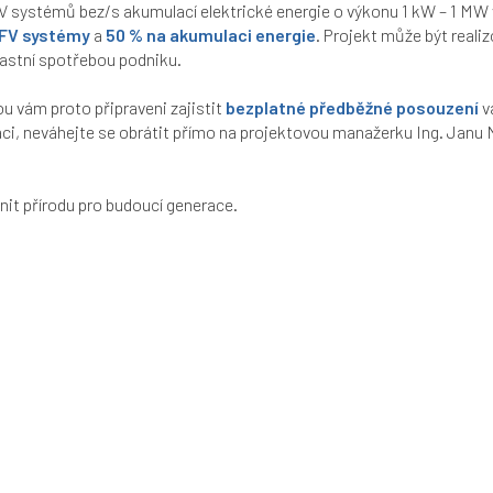
FV systémů bez/s akumulací elektrické energie o výkonu 1 kW – 1 MW 
FV systémy
a
50 % na akumulaci energie
. Projekt může být reali
astní spotřebou podniku.
sou vám proto připraveni zajistit
bezplatné předběžné posouzení
v
aci, neváhejte se obrátit přímo na projektovou manažerku
Ing. Janu 
ánit přírodu pro budoucí generace.