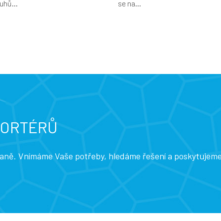
uhů...
se na...
PORTÉRŮ
traně. Vnímáme Vaše potřeby, hledáme řešení a poskytujem