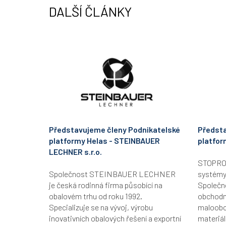
DALŠÍ ČLÁNKY
Představujeme členy Podnikatelské
Předsta
platformy Helas - STEINBAUER
platfor
LECHNER s.r.o.
STOPRO B
Společnost STEINBAUER LECHNER
systémy
je česká rodinná firma působící na
Společn
obalovém trhu od roku 1992.
obchodní
Specializuje se na vývoj, výrobu
maloobc
inovativních obalových řešení a exportní
materiál