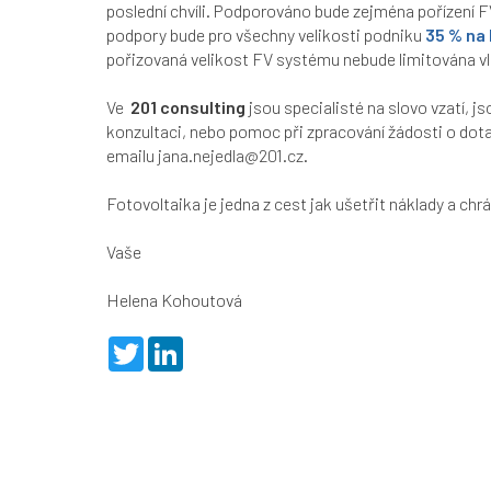
poslední chvíli. Podporováno bude zejména pořízení 
podpory bude pro všechny velikosti podniku
35 %
na
pořizovaná velikost FV systému nebude limitována vl
Ve
201 consulting
jsou specialisté na slovo vzatí, j
konzultaci, nebo pomoc při zpracování žádosti o dot
emailu
jana.nejedla@201.cz
.
Fotovoltaika je jedna z cest jak ušetřit náklady a chr
Vaše
Helena Kohoutová
T
L
w
i
i
n
t
k
t
e
e
d
r
I
n