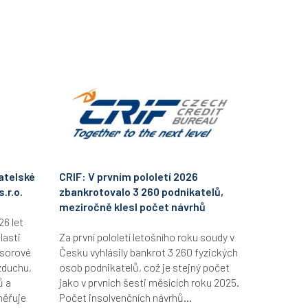
atelské
CRIF: V prvním pololetí 2026
.r.o.
zbankrotovalo 3 260 podnikatelů,
meziročně klesl počet návrhů
26 let
lasti
Za první pololetí letošního roku soudy v
esorové
Česku vyhlásily bankrot 3 260 fyzických
zduchu,
osob podnikatelů, což je stejný počet
ů a
jako v prvních šesti měsících roku 2025.
měřuje
Počet insolvenčních návrhů...