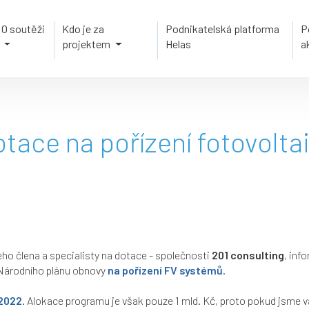
O soutěži
Kdo je za
Podnikatelská platforma
P
projektem
Helas
a
tace na pořízení fotovolta
o člena a specialisty na dotace - společnosti
201 consulting
, inf
Národního plánu obnovy
na pořízení FV systémů
.
. 2022
. Alokace programu je však pouze 1 mld. Kč, proto pokud jsme vá