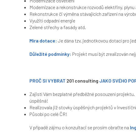
Modernizace osvětlení
Modernizace a rekonstrukce rozvodů elektřiny, plynu 
Rekonstrukce či výměna stávajících zařízení na výrobu
Využití odpadní energie
Zelené střechy a fasády atd.
Míra dotace:
Je dána tzv. jednotkovou dotací pro je
Důležité podmínky:
Projekt musí být zrealizován nej
PROČ SI VYBRAT
201 consulting
JAKO SVÉHO PO
Zajistí Vám bezplatné předběžné posouzení projektu. 
úspěšná!
Realizovala již stovky úspěšných projektů v investiční
Působí po celé ČR!
V případě zájmu o konzultaci se prosím obraťte na
In