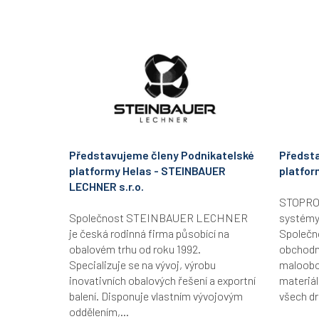
Představujeme členy Podnikatelské
Předsta
platformy Helas - STEINBAUER
platfor
LECHNER s.r.o.
STOPRO B
Společnost STEINBAUER LECHNER
systémy
je česká rodinná firma působící na
Společn
obalovém trhu od roku 1992.
obchodní
Specializuje se na vývoj, výrobu
maloobc
inovativních obalových řešení a exportní
materiál
balení. Disponuje vlastním vývojovým
všech dr
oddělením,...