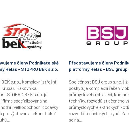
vujeme členy Podnikatelské
Představujeme členy Podnik
my Helas - STOPRO BEK s.r.o.
platformy Helas - BSJ group s
EK s.r.o., komplexní střešní
Společnost BSJ group s.r.o. již 
 Krupá u Rakovníka.
poskytuje komplexní řešení v ob
ost STOPRO BEK s.r.o. je
průmyslového chlazení, kompr
 firma specializovaná na
techniky, rozvodů stlačeného v
hodní i velkoobchodní dodávky
průmyslových elektrických kotl
ů pro výstavbu a rekonstrukci
rozvodů technických plynů. Za
uhů...
se na...