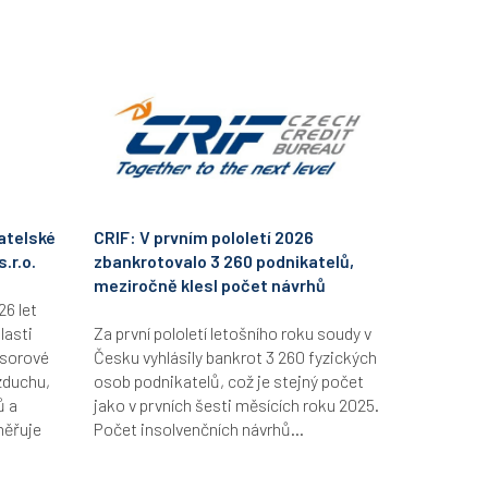
atelské
CRIF: V prvním pololetí 2026
.r.o.
zbankrotovalo 3 260 podnikatelů,
meziročně klesl počet návrhů
26 let
lasti
Za první pololetí letošního roku soudy v
esorové
Česku vyhlásily bankrot 3 260 fyzických
zduchu,
osob podnikatelů, což je stejný počet
ů a
jako v prvních šesti měsících roku 2025.
měřuje
Počet insolvenčních návrhů...