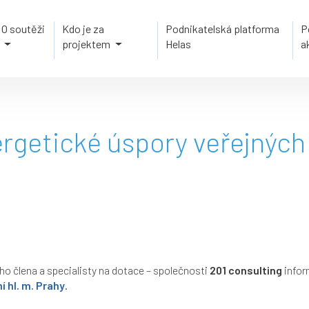
O soutěži
Kdo je za
Podnikatelská platforma
P
projektem
Helas
a
rgetické úspory veřejných
o člena a specialisty na dotace – společnosti
201 consulting
infor
 hl. m. Prahy
.