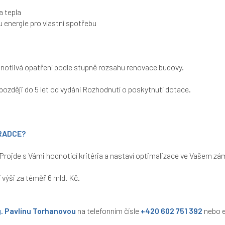
a tepla
 energie pro vlastní spotřebu
dnotlivá opatření podle stupně rozsahu renovace budovy.
později do 5 let od vydání Rozhodnutí o poskytnutí dotace.
RADCE?
Projde s Vámi hodnotící kritéria a nastaví optimalizace ve Vašem zám
 výši za téměř 6 mld. Kč.
g. Pavlínu Torhanovou
na telefonním čísle
+420 602 751 392
nebo 