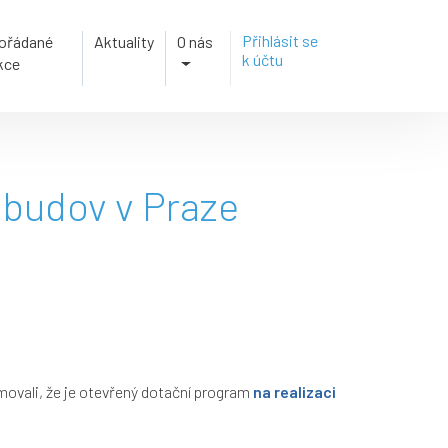
Přihlásit se
ořádané
Aktuality
O nás
k účtu
kce
 budov v Praze
movali, že je otevřený dotační program
na realizaci