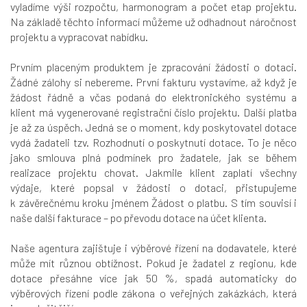
vyladíme výši rozpočtu, harmonogram a počet etap projektu.
Na základě těchto informací můžeme už odhadnout náročnost
projektu a vypracovat nabídku.
Prvním placeným produktem je zpracování žádosti o dotaci.
Žádné zálohy si nebereme. První fakturu vystavíme, až když je
žádost řádně a včas podaná do elektronického systému a
klient má vygenerované registrační číslo projektu. Další platba
je až za úspěch. Jedná se o moment, kdy poskytovatel dotace
vydá žadateli tzv. Rozhodnutí o poskytnutí dotace. To je něco
jako smlouva plná podmínek pro žadatele, jak se během
realizace projektu chovat. Jakmile klient zaplatí všechny
výdaje, které popsal v žádosti o dotaci, přistupujeme
k závěrečnému kroku jménem Žádost o platbu. S tím souvisí i
naše další fakturace – po převodu dotace na účet klienta.
Naše agentura zajištuje i výběrové řízení na dodavatele, které
může mít různou obtížnost. Pokud je žadatel z regionu, kde
dotace přesáhne více jak 50 %, spadá automaticky do
výběrových řízení podle zákona o veřejných zakázkách, která