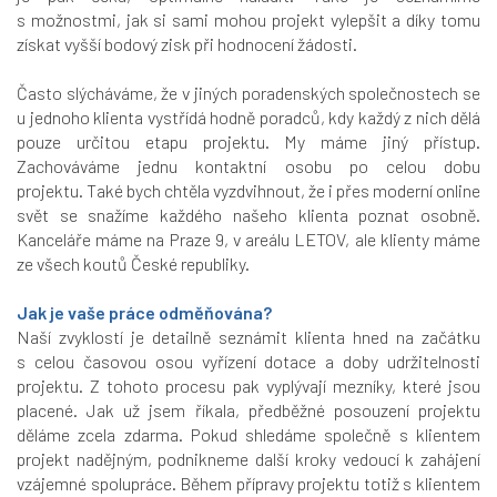
s možnostmi, jak si sami mohou projekt vylepšit a díky tomu
získat vyšší bodový zisk při hodnocení žádosti.
Často slýcháváme, že v jiných poradenských společnostech se
u jednoho klienta vystřídá hodně poradců, kdy každý z nich dělá
pouze určitou etapu projektu. My máme jiný přístup.
Zachováváme jednu kontaktní osobu po celou dobu
projektu. Také bych chtěla vyzdvihnout, že i přes moderní online
svět se snažíme každého našeho klienta poznat osobně.
Kanceláře máme na Praze 9, v areálu LETOV, ale klienty máme
ze všech koutů České republiky.
Jak je vaše práce odměňována?
Naší zvyklostí je detailně seznámit klienta hned na začátku
s celou časovou osou vyřízení dotace a doby udržitelnosti
projektu. Z tohoto procesu pak vyplývají mezníky, které jsou
placené. Jak už jsem říkala, předběžné posouzení projektu
děláme zcela zdarma. Pokud shledáme společně s klientem
projekt nadějným, podnikneme další kroky vedoucí k zahájení
vzájemné spolupráce. Během přípravy projektu totiž s klientem