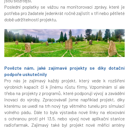
jsou složitější.
Poslední poplatky se vážou na monitorovací zprávy, které je
potřeba pro žadatele jedenkrát ročně zajistit v tří nebo pětileté
době udržitelnosti projektu.
Povězte nám, jaké zajímavé projekty se díky dotační
podpoře uskutečnily
Pro nás je zajímavý každý projekt, který vede k rozšíření
výrobních kapacit či k jinému růstu firmy. Vzpomínám si ale
třeba na projekty z programů, které podporují vývoj a zavádění
inovací do výroby. Zpracovávali jsme například projekt, díky
kterému se uvedl na trh nový typ větrného tunelu pro simulaci
volného pádu. Dále to byla výstavba nové linky na eloxování
s ochranou proti pH 13,5, nebo vývoj nové aplikační stanice
radiofarmak. Zajímavý také byl projekt nové měřící antény