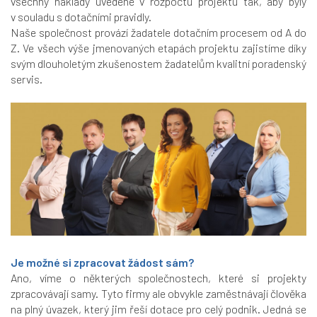
všechny náklady uvedené v rozpočtu projektu tak, aby byly
v souladu s dotačními pravidly.
Naše společnost provází žadatele dotačním procesem od A do
Z. Ve všech výše jmenovaných etapách projektu zajistíme díky
svým dlouholetým zkušenostem žadatelům kvalitní poradenský
servis.
Je možné si zpracovat žádost sám?
Ano, víme o některých společnostech, které si projekty
zpracovávají samy. Tyto firmy ale obvykle zaměstnávají člověka
na plný úvazek, který jim řeší dotace pro celý podnik. Jedná se