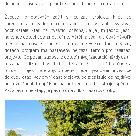
do něčeho investovat, je potřeba podat žádost o dotaci letos!
Žadatel je oprávněn začít s realizací projektu hned po
zaregistrování žádosti o dotaci. Tuto variantu využívají
podnikatelé, kteří na investici spěchají, a je jim jedno, jestli
nakonec dotaci dostanou, či ne. Většina však ale čeká několik
měsíců na schválení žádosti a teprve pak vše odstartují. Každý
dotační program má nastavený nejzazší termín pro realizaci
projektu. Od podání žádosti o dotaci mívají žadatelé někdy až tři
roky na realizaci. Investici je tedy možné rozložit v čase a
rozdělit projekt na etapy. Oblíbený model bývá dělení investice
do dvou etap, kdy první část projektu se zrealizuje co nejdříve,
protože žadatel například na pořízení nového stroje spěchá.
Začátek druhé etapy je pak možné odložit až o dva roky.