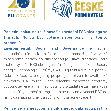
Poslední dobou se také hovoří o zavádění ESG skóringu ve
firmách. Mohou být dotace nápomocny i v tomto
procesu?
Environmental, Social and Governance je
jedním
z aktuálních témat, která Evropská unie samozřejmě ve velké
míře v rámci dotační politiky podporuje. Hlavní programy, které
mohou vylepšit ESG skóring ve firmách, jsou například Úspory
energie, Technologie – Průmysl 4.0, Digitální a Virtuální podnik.
Dále pak jsou to programy podporující pořízení fotovoltaické
elektrárny s akumulací i bez. Všechny jmenované programy
budou otevřené a mají nachystány pro žadatele zajímavé výše
alokací. Díky dotačním programům se tedy na zavedení ESG do
firmy dá snáze připravit a svůj skóring značně vylepšit.
Peníze se ale nesypou jen tak z nebe. Jaké jsou pasti a