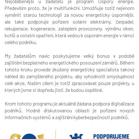
Nejoblíbenější u žadatelů je program Úspory energie.
Především proto, že je multifunkční. Umožňuje totiž nejenom
vyměnit starou technologii za novou energeticky úspornější,
ale také podporuje pořízení solární elektrárny, čerpadel,
rekuperace, kogenerace, zateplení provozovny, výměnu oken,
kotlů a ostatní opatření, která vedou k úsporám energie v rámci
celého podniku.
My žadatelům navíc poskytujeme velký bonus v podobě
zajištění bezplatného energetického posouzení záměrů. Během
tohoto kroku provede zkušený energetický specialista takový
náhled do zamýšleného projektu, aby vyhodnotil smysluplnost
celé akce. Naším cílem je totiž zpracovávat pouze projekty, u
kterých jsme si dopředu jisti, že budou úspěšné.
Krom tohoto programu je aktuálně žádaná podpora digitalizace
podniků. Hodně diskutovanou oblastí je pořízení nových
informačních systémů a zajištění kyberbezpečnosti podniků.