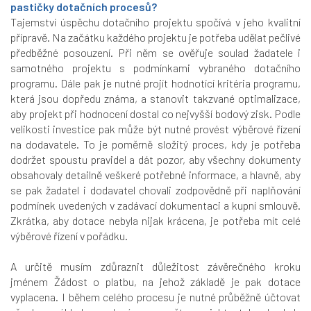
pastičky dotačních procesů?
Tajemství úspěchu dotačního projektu spočívá v jeho kvalitní
přípravě. Na začátku každého projektu je potřeba udělat pečlivé
předběžné posouzení. Při něm se ověřuje soulad žadatele i
samotného projektu s podmínkami vybraného dotačního
programu. Dále pak je nutné projít hodnotící kritéria programu,
která jsou dopředu známa, a stanovit takzvané optimalizace,
aby projekt při hodnocení dostal co nejvyšší bodový zisk. Podle
velikosti investice pak může být nutné provést výběrové řízení
na dodavatele. To je poměrně složitý proces, kdy je potřeba
dodržet spoustu pravidel a dát pozor, aby všechny dokumenty
obsahovaly detailně veškeré potřebné informace, a hlavně, aby
se pak žadatel i dodavatel chovali zodpovědně při naplňování
podmínek uvedených v zadávací dokumentaci a kupní smlouvě.
Zkrátka, aby dotace nebyla nijak krácena, je potřeba mít celé
výběrové řízení v pořádku.
A určitě musím zdůraznit důležitost závěrečného kroku
jménem Žádost o platbu, na jehož základě je pak dotace
vyplacena. I během celého procesu je nutné průběžně účtovat