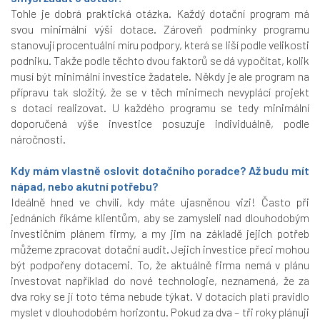
Tohle je dobrá praktická otázka. Každý dotační program má
svou minimální výši dotace. Zároveň podmínky programu
stanovují procentuální míru podpory, která se liší podle velikosti
podniku. Takže podle těchto dvou faktorů se dá vypočítat, kolik
musí být minimální investice žadatele. Někdy je ale program na
přípravu tak složitý, že se v těch minimech nevyplácí projekt
s dotací realizovat. U každého programu se tedy minimální
doporučená výše investice posuzuje individuálně, podle
náročnosti.
Kdy mám vlastně oslovit dotačního poradce? Až budu mít
nápad, nebo akutní potřebu?
Ideálně hned ve chvíli, kdy máte ujasněnou vizi! Často při
jednáních říkáme klientům, aby se zamysleli nad dlouhodobým
investičním plánem firmy, a my jim na základě jejich potřeb
můžeme zpracovat dotační audit. Jejich investice přeci mohou
být podpořeny dotacemi. To, že aktuálně firma nemá v plánu
investovat například do nové technologie, neznamená, že za
dva roky se jí toto téma nebude týkat. V dotacích platí pravidlo
myslet v dlouhodobém horizontu. Pokud za dva – tři roky plánuji