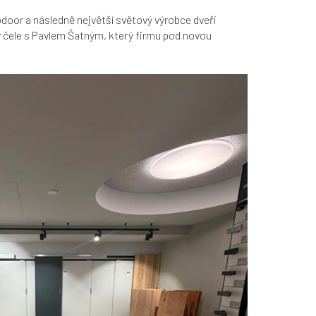
oor a následně největší světový výrobce dveří
 čele s Pavlem Šatným, který firmu pod novou