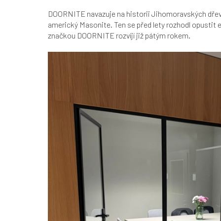
DOORNITE navazuje na historii Jihomoravských dřevař
americký Masonite. Ten se před lety rozhodl opustit
značkou DOORNITE rozvíjí již pátým rokem.