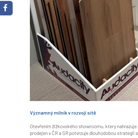
Významný milník v rozvoji sítě
Otevřením žižkovského showroomu, který nahrazuje 
prodejen v ČR a SR potvrzuje dlouhodobou strategii 