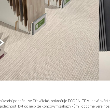
původní pobočku ve Dřevčické, pokračuje DOORNITE v upevňování sv
společnosti být co nejblíže koncovým zákazníkům i odborné veřejnost