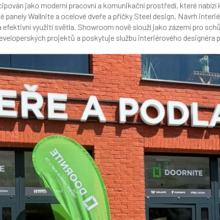
ován jako moderní pracovní a komunikační prostředí, které nabízí ko
panely Wallnite a ocelové dveře a příčky Steel design. Návrh interié
 efektivní využití světla. Showroom nově slouží jako zázemí pro schů
developerských projektů a poskytuje službu interiérového designéra pr