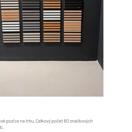
é pozice na trhu. Celkový počet 60 značkových
i.