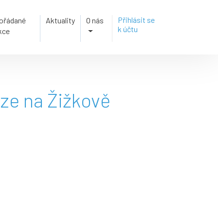
Přihlásit se
ořádané
Aktuality
O nás
k účtu
kce
ze na Žižkově