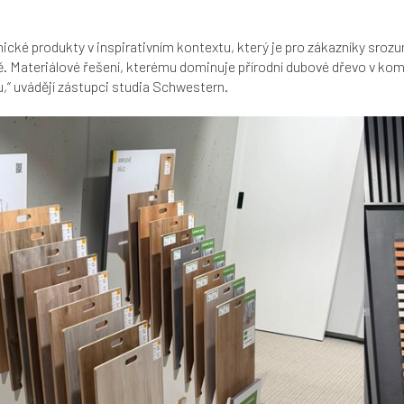
ké produkty v inspirativním kontextu, který je pro zákazníky srozum
rtně. Materiálové řešení, kterému dominuje přírodní dubové dřevo v k
,“ uvádějí zástupci studia Schwestern.