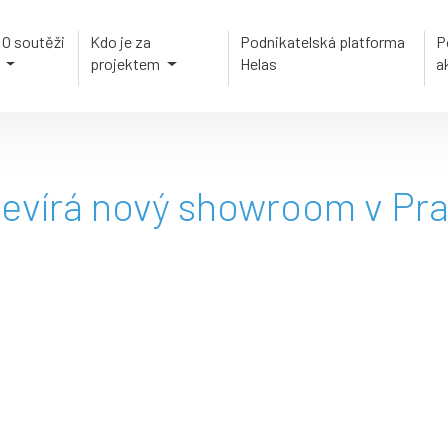
O soutěži
Kdo je za
Podnikatelská platforma
P
projektem
Helas
a
vírá nový showroom v Pra