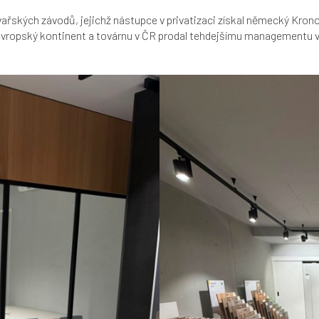
ských závodů, jejichž nástupce v privatizaci získal německý Kronod
 evropský kontinent a továrnu v ČR prodal tehdejšímu managementu v