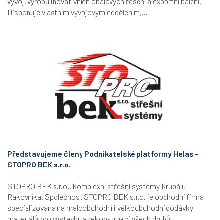
vývoj, výrobu inovativních obalových řešení a exportní balení.
Disponuje vlastním vývojovým oddělením,...
Představujeme členy Podnikatelské platformy Helas -
STOPRO BEK s.r.o.
STOPRO BEK s.r.o., komplexní střešní systémy Krupá u
Rakovníka. Společnost STOPRO BEK s.r.o. je obchodní firma
specializovaná na maloobchodní i velkoobchodní dodávky
materiálů pro výstavbu a rekonstrukci všech druhů...