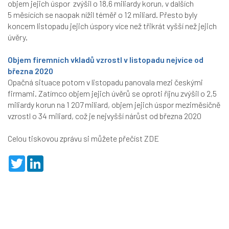
objem jejich úspor zvýšil o 18,6 miliardy korun, v dalších
5 měsících se naopak nížil téměř o 12 miliard. Přesto byly
koncem listopadu jejich úspory více než třikrát vyšší než jejich
úvěry.
Objem firemních vkladů vzrostl v listopadu nejvíce od
března 2020
Opačná situace potom v listopadu panovala mezi českými
firmami. Zatímco objem jejich úvěrů se oproti říjnu zvýšil o 2,5
miliardy korun na 1 207 miliard, objem jejich úspor meziměsíčně
vzrostl o 34 miliard, což je nejvyšší nárůst od března 2020
Celou tiskovou zprávu si můžete přečíst
ZDE
T
L
w
i
i
n
t
k
t
e
e
d
r
I
n