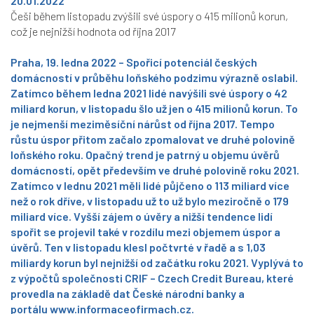
20.01.2022
Češi během listopadu zvýšili své úspory o 415 milionů korun,
což je nejnižší hodnota od října 2017
Praha, 19. ledna 2022 – Spořicí potenciál českých
domácností v průběhu loňského podzimu výrazně oslabil.
Zatímco během ledna 2021 lidé navýšili své úspory o 42
miliard korun, v listopadu šlo už jen o 415 milionů korun. To
je nejmenší meziměsíční nárůst od října 2017. Tempo
růstu úspor přitom začalo zpomalovat ve druhé polovině
loňského roku. Opačný trend je patrný u objemu úvěrů
domácností, opět především ve druhé polovině roku 2021.
Zatímco v lednu 2021 měli lidé půjčeno o 113 miliard více
než o rok dříve, v listopadu už to už bylo meziročně o 179
miliard více. Vyšší zájem o úvěry a nižší tendence lidí
spořit se projevil také v rozdílu mezi objemem úspor a
úvěrů. Ten v listopadu klesl počtvrté v řadě a s 1,03
miliardy korun byl nejnižší od začátku roku 2021. Vyplývá to
z výpočtů společnosti CRIF – Czech Credit Bureau, které
provedla na základě dat České národní banky a
portálu
www.informaceofirmach.cz
.