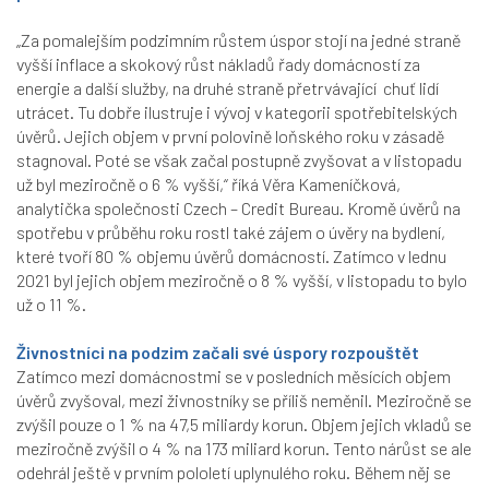
„Za pomalejším podzimním růstem úspor stojí na jedné straně
vyšší inflace a skokový růst nákladů řady domácností za
energie a další služby, na druhé straně přetrvávající chuť lidí
utrácet. Tu dobře ilustruje i vývoj v kategorii spotřebitelských
úvěrů. Jejich objem v první polovině loňského roku v zásadě
stagnoval. Poté se však začal postupně zvyšovat a v listopadu
už byl meziročně o 6 % vyšší,“
říká Věra Kameníčková,
analytička společnosti Czech – Credit Bureau. Kromě úvěrů na
spotřebu v průběhu roku rostl také zájem o úvěry na bydlení,
které tvoří 80 % objemu úvěrů domácností. Zatímco v lednu
2021 byl jejich objem meziročně o 8 % vyšší, v listopadu to bylo
už o 11 %.
Živnostníci na podzim začali své úspory rozpouštět
Zatímco mezi domácnostmi se v posledních měsících objem
úvěrů zvyšoval, mezi živnostníky se příliš neměnil. Meziročně se
zvýšil pouze o 1 % na 47,5 miliardy korun. Objem jejich vkladů se
meziročně zvýšil o 4 % na 173 miliard korun. Tento nárůst se ale
odehrál ještě v prvním pololetí uplynulého roku. Během něj se