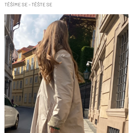
TĚŠÍME SE – TĚŠTE SE