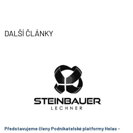
t
k
t
e
e
d
r
I
n
DALŠÍ ČLÁNKY
Představujeme členy Podnikatelské platformy Helas -