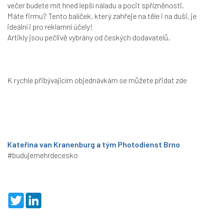
večer budete mít hned lepší náladu a pocit spřízněnosti.
Máte firmu? Tento balíček, který zahřeje na těle i na duši, je
ideální i pro reklamní účely!
Artikly jsou pečlivě vybrány od českých dodavatelů.
K rychle přibývajícím objednávkám se můžete přidat
zde
Kateřina van Kranenburg a tým Photodienst Brno
#budujemehrdecesko
T
L
w
i
i
n