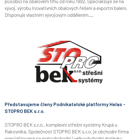
působící na obalovém trhu od roku 1992. Specializuje se na
vývoj, výrobu inovativních obalových řešení a exportní balení.
Disponuje vlastním vývojovým oddělením,...
Představujeme členy Podnikatelské platformy Helas -
STOPRO BEK s.r.o.
STOPRO BEK s.r.o., komplexní střešní systémy Krupá u
Rakovníka. Společnost STOPRO BEK s.r.o. je obchodní firma
specializovaná na maloobchodní i velkoobchodní dodávky