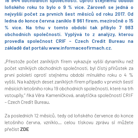
16 944 obchodních společností. Oproti stejnému období
loňského roku to bylo o 9 % více. Zároveň se jedná o
nejvyšší počet za prvních šest měsíců od roku 2017. Od
ledna do konce června zaniklo 8 961 firem, meziročně o 15
% více. Na trhu v tomto období tak přibylo 7 983
obchodních společností. Vyplývá to z analýzy, kterou
provedla společnost CRIF – Czech Credit Bureau na
základě dat portálu
www.informaceofirmach.cz
.
„Přestože počet zaniklých firem vykazuje vyšší dynamiku než
počet vzniklých obchodních společností, byl čistý přírůstek za
první pololetí oproti stejnému období minulého roku o 4 %
vyšší. Na každých deset zaniklých firem připadlo v prvních šesti
měsících letošního roku 19 obchodních společností, které na trh
vstoupily,“
říká Věra Kameníčková, analytička společnosti CRIF
– Czech Credit Bureau.
Za posledních 12 měsíců, tedy od loňského července do konce
letošního června, vzniklo... celou tiskovu zprávu si můžete
přečíst
ZDE