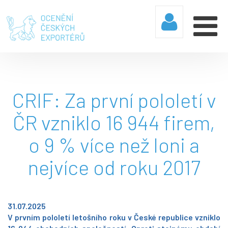
CRIF: Za první pololetí v
ČR vzniklo 16 944 firem,
o 9 % více než loni a
nejvíce od roku 2017
31.07.2025
V prvním pololetí letošního roku v České republice vzniklo