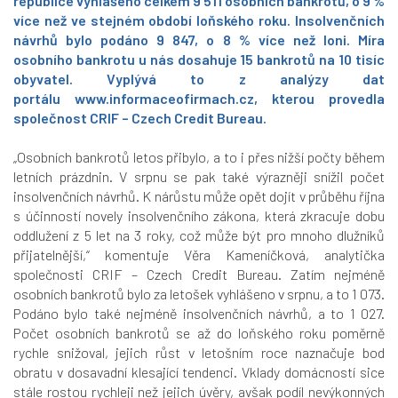
republice vyhlášeno celkem 9 511 osobních bankrotů, o 9 %
více než ve stejném období loňského roku. Insolvenčních
návrhů bylo podáno 9 847, o 8 % více než loni. Míra
osobního bankrotu u nás dosahuje 15 bankrotů na 10 tisíc
obyvatel. Vyplývá to z analýzy dat
portálu
www.informaceofirmach.cz
,
kterou provedla
společnost CRIF –
Czech Credit Bureau
.
„Osobních bankrotů letos přibylo, a to i přes nižší počty během
letních prázdnin. V srpnu se pak také výrazněji snížil počet
insolvenčních návrhů. K nárůstu může opět dojít v průběhu října
s účinností novely insolvenčního zákona, která zkracuje dobu
oddlužení z 5 let na 3 roky, což může být pro mnoho dlužníků
přijatelnější,“
komentuje Věra Kameníčková, analytička
společnosti CRIF – Czech Credit Bureau. Zatím nejméně
osobních bankrotů bylo za letošek vyhlášeno v srpnu, a to 1 073.
Podáno bylo také nejméně insolvenčních návrhů, a to 1 027.
Počet osobních bankrotů se až do loňského roku poměrně
rychle snižoval, jejich růst v letošním roce naznačuje bod
obratu v dosavadní klesající tendenci. Vklady domácností sice
stále rostou rychleji než jejich úvěry, avšak podíl nevýkonných