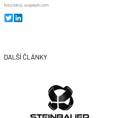
foto/zdroj: unsplash.com
T
L
w
i
i
n
t
k
t
e
e
d
r
I
n
DALŠÍ ČLÁNKY