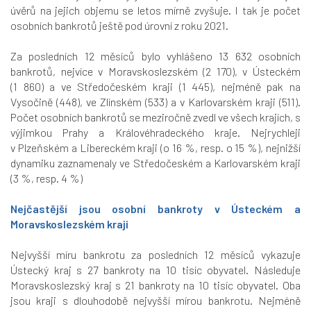
úvěrů na jejich objemu se letos mírně zvyšuje. I tak je počet
osobních bankrotů ještě pod úrovní z roku 2021.
Za posledních 12 měsíců bylo vyhlášeno 13 632 osobních
bankrotů, nejvíce v Moravskoslezském (2 170), v Ústeckém
(1 860) a ve Středočeském kraji (1 445), nejméně pak na
Vysočině (448), ve Zlínském (533) a v Karlovarském kraji (511).
Počet osobních bankrotů se meziročně zvedl ve všech krajích, s
výjimkou Prahy a Královéhradeckého kraje. Nejrychleji
v Plzeňském a Libereckém kraji (o 16 %, resp. o 15 %), nejnižší
dynamiku zaznamenaly ve Středočeském a Karlovarském kraji
(3 %, resp. 4 %)
Nejčastější jsou osobní bankroty v Ústeckém a
Moravskoslezském kraji
Nejvyšší míru bankrotu za posledních 12 měsíců vykazuje
Ústecký kraj s 27 bankroty na 10 tisíc obyvatel. Následuje
Moravskoslezský kraj s 21 bankroty na 10 tisíc obyvatel. Oba
jsou kraji s dlouhodobě nejvyšší mírou bankrotu. Nejméně