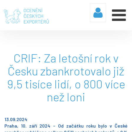
CRIF: Za letošní rok v
Česku zbankrotovalo již
9,5 tisíce lidí, o 800 více
než loni
13.09.2024
Praha, 10. září 2024 – Od začátku roku bylo v České