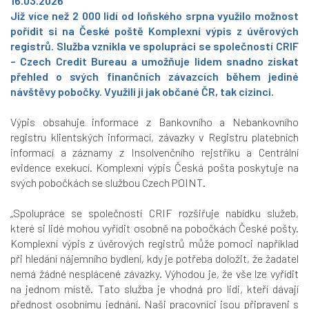
16.03.2026
Již více než 2 000 lidí od loňského srpna využilo možnost
pořídit si na České poště Komplexní výpis z úvěrových
registrů. Služba vznikla ve spolupráci se společností CRIF
– Czech Credit Bureau a umožňuje lidem snadno získat
přehled o svých finančních závazcích během jediné
návštěvy pobočky. Využili ji jak občané ČR, tak cizinci.
Výpis obsahuje informace z Bankovního a Nebankovního
registru klientských informací, závazky v Registru platebních
informací a záznamy z Insolvenčního rejstříku a Centrální
evidence exekucí. Komplexní výpis Česká pošta poskytuje na
svých pobočkách se službou Czech POINT.
„Spolupráce se společností CRIF rozšiřuje nabídku služeb,
které si lidé mohou vyřídit osobně na pobočkách České pošty.
Komplexní výpis z úvěrových registrů může pomoci například
při hledání nájemního bydlení, kdy je potřeba doložit, že žadatel
nemá žádné nesplácené závazky. Výhodou je, že vše lze vyřídit
na jednom místě. Tato služba je vhodná pro lidi, kteří dávají
přednost osobnímu jednání. Naši pracovníci jsou připraveni s