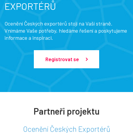
EXPORTÉRŮ
Ocenění Českých exportérů stojí na Vaší straně.
Vnímáme Vaše potřeby, hledáme řešení a poskytujeme
informace a inspiraci.
Registrovat se
Partneři projektu
Ocenění Českých Exportérů