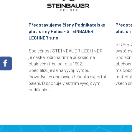
Představujeme členy Podnikatelské
Předsta
platformy Helas - STEINBAUER
platfor
LECHNER s.r.o.
STOPRO B
Společnost STEINBAUER LECHNER
systémy
je česká rodinná firma působící na
Společn
obalovém trhu od roku 1992.
obchodní
Specializuje se na vývoj, výrobu
maloobc
inovativních obalových řešení a exportní
materiál
balení. Disponuje vlastním vývojovým
všech dr
oddělením,...