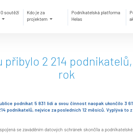
O soutěži
Kdo je za
Podnikatelská platforma
P
projektem
Helas
a
u přibylo 2 214 podnikatelů,
rok
ublice podnikat 5 831 lidí a svou činnost naopak ukončilo 3 
 214 podnikatelů, nejvíce za posledních 12 měsíců. Vyplývá to 
ů spojená se zaváděním datových schránek skončila a podnikatelské 