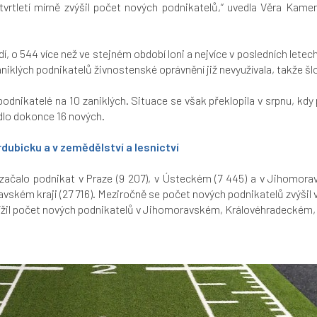
vrtletí mírně zvýšil počet nových podnikatelů,“
uvedla Věra Kamen
dí, o 544 více než ve stejném období loni a nejvíce v posledních lete
aniklých podnikatelů živnostenské oprávnění již nevyužívala, takže šl
ví podnikatelé na 10 zaniklých. Situace se však překlopila v srpnu, kdy
adlo dokonce 16 nových.
dubicku a v zemědělství a lesnictví
í začalo podnikat v Praze (9 207), v Ústeckém (7 445) a v Jihomora
oravském kraji (27 716). Meziročně se počet nových podnikatelů zvýšil
 snížil počet nových podnikatelů v Jihomoravském, Královéhradeckém,