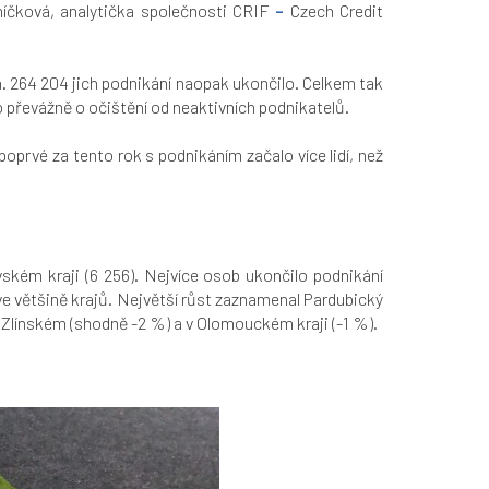
íčková, analytička společnosti CRIF
–
Czech Credit
ch. 264 204 jich podnikání naopak ukončilo. Celkem tak
o převážně o očištění od neaktivních podnikatelů.
 poprvé za tento rok s podnikáním začalo více lidí, než
vském kraji (6 256). Nejvíce osob ukončilo podnikání
 ve většině krajů. Největší růst zaznamenal Pardubický
 Zlínském (shodně -2 %) a v Olomouckém kraji (-1 %).