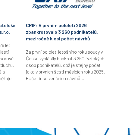
atelské
CRIF: V prvním pololetí 2026
.r.o.
zbankrotovalo 3 260 podnikatelů,
meziročně klesl počet návrhů
26 let
lasti
Za první pololetí letošního roku soudy v
esorové
Česku vyhlásily bankrot 3 260 fyzických
zduchu,
osob podnikatelů, což je stejný počet
ů a
jako v prvních šesti měsících roku 2025.
měřuje
Počet insolvenčních návrhů...