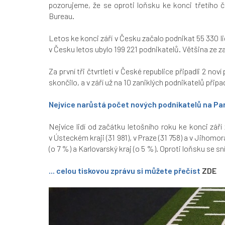
pozorujeme, že se oproti loňsku ke konci třetího čt
Bureau.
Letos ke konci září v Česku začalo podnikat 55 330 li
v Česku letos ubylo 199 221 podnikatelů. Většina ze z
Za první tři čtvrtletí v České republice připadli 2 no
skončilo, a v září už na 10 zaniklých podnikatelů přip
Nejvíce narůstá počet nových podnikatelů na Par
Nejvíce lidí od začátku letošního roku ke konci zář
v Ústeckém kraji (31 981), v Praze (31 758) a v Jihom
(o 7 %) a Karlovarský kraj (o 5 %). Oproti loňsku se
... celou tiskovou zprávu si můžete přečíst
ZDE