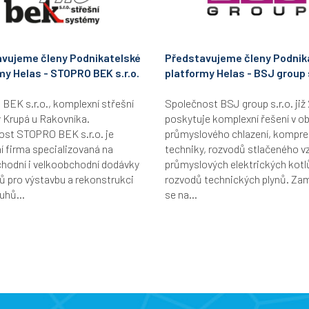
vujeme členy Podnikatelské
Představujeme členy Podnik
my Helas - STOPRO BEK s.r.o.
platformy Helas - BSJ group s
EK s.r.o., komplexní střešní
Společnost BSJ group s.r.o. již 
 Krupá u Rakovníka.
poskytuje komplexní řešení v ob
ost STOPRO BEK s.r.o. je
průmyslového chlazení, kompr
 firma specializovaná na
techniky, rozvodů stlačeného v
hodní i velkoobchodní dodávky
průmyslových elektrických kotl
ů pro výstavbu a rekonstrukci
rozvodů technických plynů. Za
uhů...
se na...