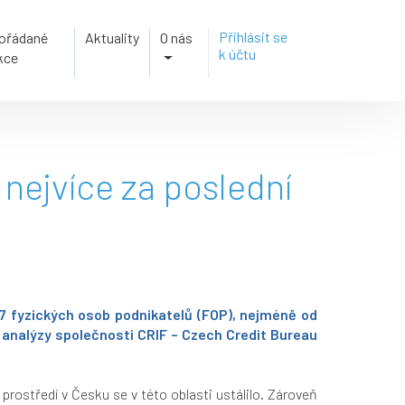
Přihlásit se
ořádané
Aktuality
O nás
k účtu
kce
 nejvíce za poslední
617 fyzických osob podnikatelů (FOP), nejméně od
z analýzy společnosti CRIF – Czech Credit Bureau
prostředí v Česku se v této oblasti ustálilo. Zároveň